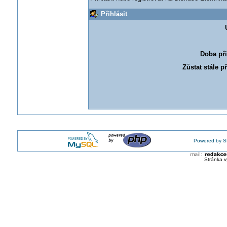
Přihlásit
Doba při
Zůstat stále p
Powered by S
Stránka v