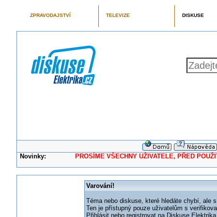
ZPRAVODAJSTVÍ
TELEVIZE
DISKUSE
Novinky:
PROSÍME VŠECHNY UŽIVATELE, PŘED POUŽITÍM 
Varování!
Téma nebo diskuse, které hledáte chybí, ale s
Ten je přístupný pouze uživatelům s verifikov
Přihlásit nebo registrovat na Diskuse Elektri