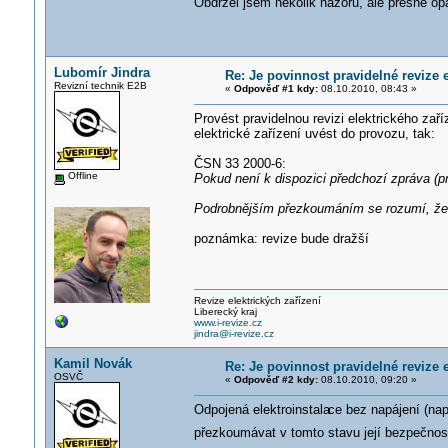
Obdržel jsem několik názorů, ale přesně o
Lubomír Jindra
Re: Je povinnost pravidelné revize e
Revizní technik E2B
«
Odpověď #1 kdy:
08.10.2010, 08:43 »
Provést pravidelnou revizi elektrického zaří
elektrické zařízení uvést do provozu, tak:
ČSN 33 2000-6:
Offline
Pokud není k dispozici předchozí zpráva (pr
Podrobnějším přezkoumáním se rozumí, že p
poznámka: revize bude dražší
Revize elektrických zařízení
Liberecký kraj
www.i-revize.cz
jindra@i-revize.cz
Kamil Novák
Re: Je povinnost pravidelné revize e
OSVČ
«
Odpověď #2 kdy:
08.10.2010, 09:20 »
Odpojená elektroinstala
ce bez napájení (na
přezkoumávat v tomto stavu její bezpečno