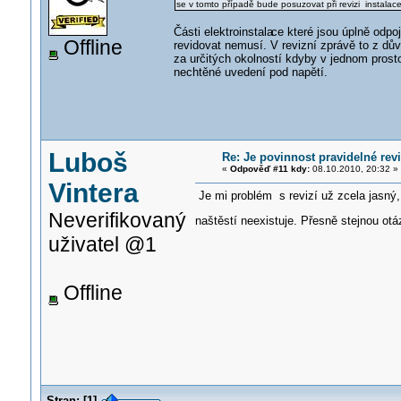
se v tomto případě bude posuzovat při revizi instalace
Části elektroinstala
ce které jsou úplně odp
Offline
revidovat nemusí. V revizní zprávě to z d
za určitých okolností kdyby v jednom prosto
nechtěné uvedení pod napětí.
Luboš
Re: Je povinnost pravidelné revi
«
Odpověď #11 kdy:
08.10.2010, 20:32 »
Vintera
Je mi problém s revizí už zcela jasný,
Neverifikovaný
naštěstí neexistuje. Přesně stejnou ot
uživatel @1
Offline
Stran:
[
1
]