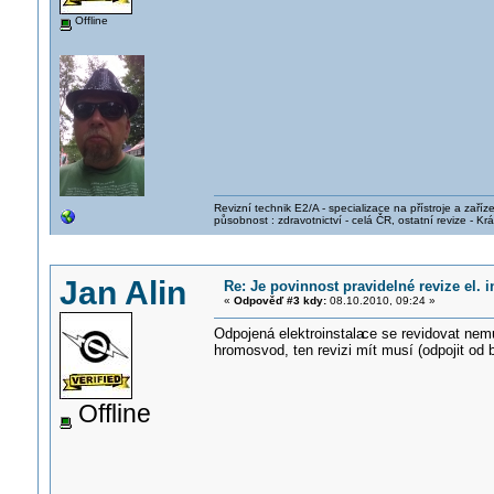
Offline
Revizní technik E2/A - specializace na přístroje a zaříze
působnost : zdravotnictví - celá ČR, ostatní revize - K
Jan Alin
Re: Je povinnost pravidelné revize el. 
«
Odpověď #3 kdy:
08.10.2010, 09:24 »
Odpojená elektroinstala
ce se revidovat nemu
hromosvod, ten revizi mít musí (odpojit od 
Offline