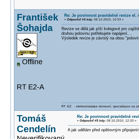
František
Re: Je povinnost pravidelné revize el. 
«
Odpověď #4 kdy:
08.10.2010, 10:53 »
Šohajda
Revize se dělá jak píší kolegové pro zajišt
druhou polovinu potřebujete napájení....
Výsledek revize je závislý na obou "polovin
Offline
RT E2-A
RT -EZ - elektroinstala
ce domovní, specializace na zdra
Tomáš
Re: Je povinnost pravidelné revi
«
Odpověď #5 kdy:
08.10.2010, 12:33 »
Cendelín
A jak udělám před opětovným připojením 
Neverifikovaný