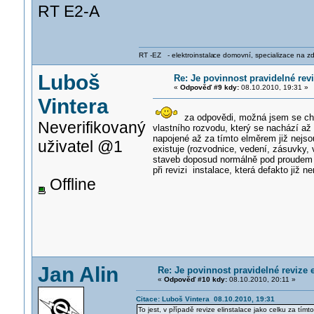
RT E2-A
RT -EZ - elektroinstala
ce domovní, specializace na zdra
Luboš
Re: Je povinnost pravidelné revi
«
Odpověď #9 kdy:
08.10.2010, 19:31 »
Vintera
za odpovědi, možná jsem se chyb
Neverifikovaný
vlastního rozvodu, který se nachází a
napojené až za tímto elměrem již nejsou
uživatel @1
existuje (rozvodnice, vedení, zásuvky, v
staveb doposud normálně pod proudem ja
při revizi instalace, která defakto již 
Offline
Jan Alin
Re: Je povinnost pravidelné revize e
«
Odpověď #10 kdy:
08.10.2010, 20:11 »
Citace: Luboš Vintera 08.10.2010, 19:31
To jest, v případě revize elinstalace jako celku za tí