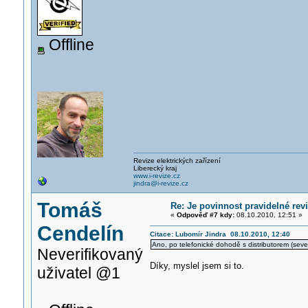
Offline
Revize elektrických zařízení
Liberecký kraj
www.i-revize.cz
jindra@i-revize.cz
Tomáš
Re: Je povinnost pravidelné revi
«
Odpověď #7 kdy:
08.10.2010, 12:51 »
Cendelín
Citace: Lubomír Jindra 08.10.2010, 12:40
Ano, po telefonické dohodě s distributorem (sever 
Neverifikovaný
Díky, myslel jsem si to.
uživatel @1