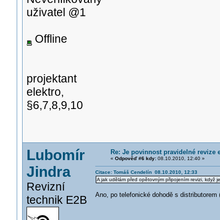
uživatel @1
Offline
projektant
elektro,
§6,7,8,9,10
Lubomír
Re: Je povinnost pravidelné revize e
«
Odpověď #6 kdy:
08.10.2010, 12:40 »
Jindra
Citace: Tomáš Cendelín 08.10.2010, 12:33
A jak udělám před opětovným připojením revizi, když je
Revizní
Ano, po telefonické dohodě s distributorem (
technik E2B