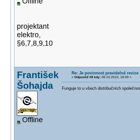
Offline
projektant
elektro,
§6,7,8,9,10
František
Re: Je povinnost pravidelné revize 
«
Odpověď #8 kdy:
08.10.2010, 18:09 »
Šohajda
Funguje to u všech distribučních společnost
Offline