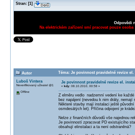
Stran:
[
1
]
Odpovědi n
Na elektrickém zařízení smí pracovat pouze osoba s
Téma: Je povinnost pravidelné revize el.
Autor
Luboš Vintera
Je povinnost pravidelné revize el. inst
Neverifikovaný uživatel @1
«
kdy:
08.10.2010, 00:58 »
Offline
Z elměru vedlo nadzemní vedení ke každé 
bez napájení (nevedou k nim dráty, nemají 
Některé stavby mají instalaci ještě původní
osmdesátých let). Příčina odpojení je krá
Nelze z finančních důvodů vše najednou reko
Je povinností zpracovat PD existujícího sta
obsahují elinstalaci a ta není odstraněná?