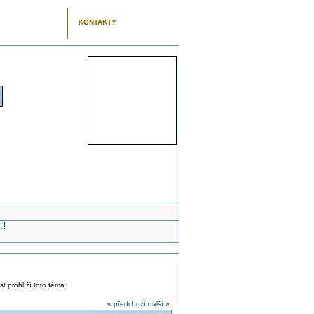
KONTAKTY
.!
st prohlíží toto téma.
« předchozí
další »