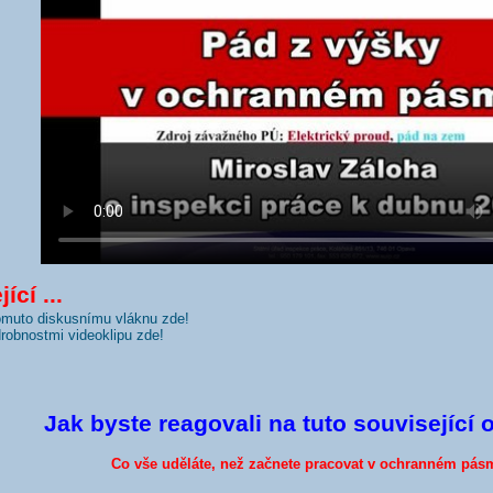
ící ...
tomuto diskusnímu vláknu zde!
odrobnostmi videoklipu zde!
Jak byste reagovali na tuto související 
Co vše uděláte, než začnete pracovat v ochranném pás