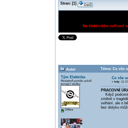
Stran:
[
1
]
Na elektrickém zařízení s
Téma: Co vše u
Autor
Tým Elektrika
Co vše u
Redaktoři portálu právě
«
kdy:
11.07
konající službu
PRACOVNÍ ÚRAZ
Když podceníš e
změnit v tragédi
selhání, ale o 
bez dotyku může 
Offline