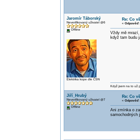
Jaromír Táborský
Re: Co v
Neverifikovaný uživatel @6
«
Odpověď 
Offline
Vždy mě mrazí, 
když tam budu j
Elektrika kope dle ČSN
Když jsem na to už při
Jiří_Hrubý
Re: Co v
Neverifikovaný uživatel @7
«
Odpověď 
Offline
Ani zmínka o zaj
samochodných je