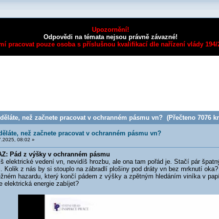
Upozornění!
Odpovědi na témata nejsou právně závazné!
mí pracovat pouze osoba s příslušnou kvalifikací dle nařízení vlády 194
děláte, než začnete pracovat v ochranném pásmu vn? (Přečteno 7076 kr
děláte, než začnete pracovat v ochranném pásmu vn?
.2025, 08:02 »
: Pád z výšky v ochranném pásmu
lektrické vedení vn, nevidíš hrozbu, ale ona tam pořád je. Stačí pár špatn
i. Kolik z nás by si stouplo na zábradlí plošiny pod dráty vn bez mrknutí ok
běžném hazardu, který končí pádem z výšky a zpětným hledáním viníka v pap
elektrická energie zabíjet?