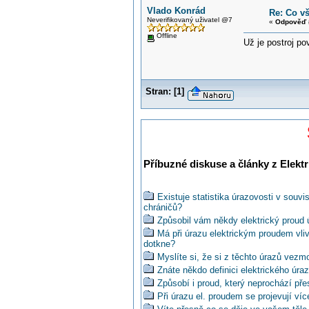
Vlado Konrád
Re: Co v
Neverifikovaný uživatel @7
«
Odpověď 
Offline
Už je postroj p
Stran:
[
1
]
Příbuzné diskuse a články z Elektr
Existuje statistika úrazovosti v souv
chráničů?
Způsobil vám někdy elektrický proud 
Má při úrazu elektrickým proudem vliv
dotkne?
Myslíte si, že si z těchto úrazů vez
Znáte někdo definici elektrického úra
Způsobí i proud, který neprochází přes
Při úrazu el. proudem se projevují ví