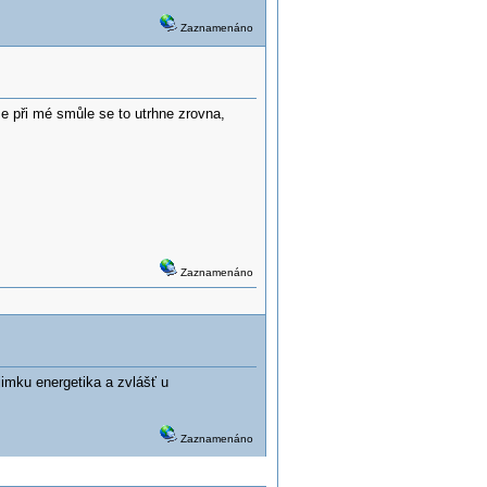
Zaznamenáno
 při mé smůle se to utrhne zrovna,
Zaznamenáno
jimku energetika a zvlášť u
Zaznamenáno