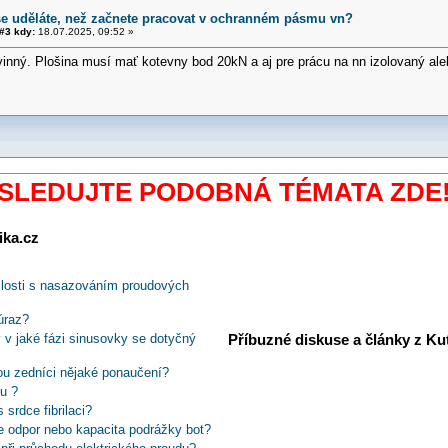
še uděláte, než začnete pracovat v ochranném pásmu vn?
#3 kdy:
18.07.2025, 09:52 »
ovinný. Plošina musí mať kotevny bod 20kN a aj pre prácu na nn izolovaný al
SLEDUJTE PODOBNÁ TÉMATA ZDE
ika.cz
islosti s nasazováním proudových
úraz?
Příbuzné diskuse a články z Kuti
 v jaké fázi sinusovky se dotyčný
mou zedníci nějaké ponaučení?
zu ?
 srdce fibrilaci?
ce odpor nebo kapacita podrážky bot?