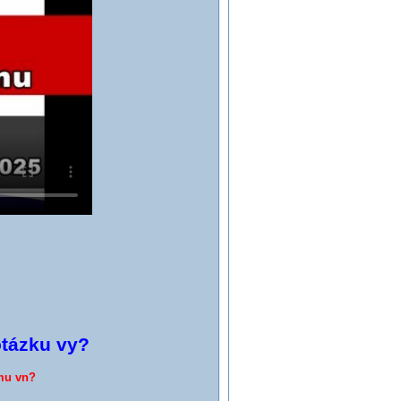
otázku vy?
mu vn?