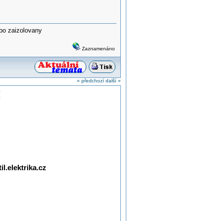
ebo zaizolovany
Zaznamenáno
« předchozí
další »
!
l.elektrika.cz