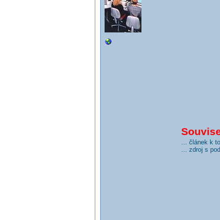
Souvisej
... článek k 
... zdroj s p