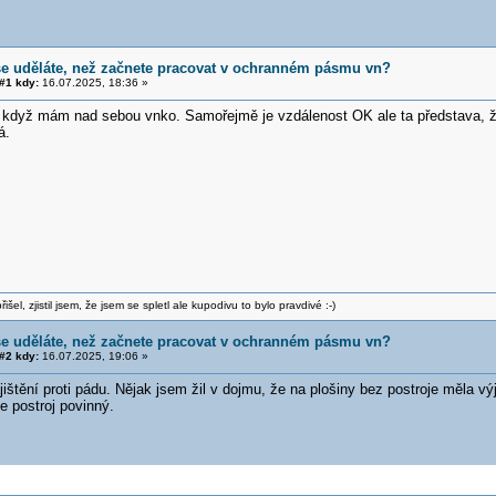
še uděláte, než začnete pracovat v ochranném pásmu vn?
#1 kdy:
16.07.2025, 18:36 »
když mám nad sebou vnko. Samořejmě je vzdálenost OK ale ta představa, že
á.
šel, zjistil jsem, že jsem se spletl ale kupodivu to bylo pravdivé :-)
še uděláte, než začnete pracovat v ochranném pásmu vn?
#2 kdy:
16.07.2025, 19:06 »
ištění proti pádu. Nějak jsem žil v dojmu, že na plošiny bez postroje měla vý
 postroj povinný.