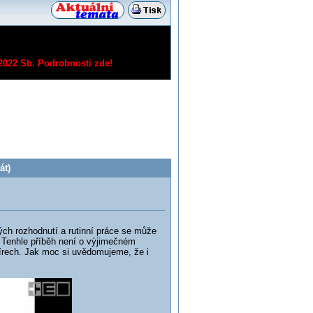
/2022 Sb.
Podrobnosti zde!
át)
ých rozhodnutí a rutinní práce se může
a? Tenhle příběh není o výjimečném
írech. Jak moc si uvědomujeme, že i