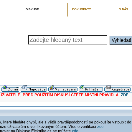
DISKUSE
DOKUMENTY
O NÁS
ELE, PŘED POUŽITÍM DISKUSÍ ČTĚTE MÍSTNÍ PRAVIDLA!
ZDE ..
 které hledáte chybí, ale s větší pravděpodobností se pokoušíte vstoupit do
ouze uživatelům s verifikovaným účtem. Více o verifikaci
zde
istrovat na Diskuse Elektrika.cz se můžete
zde