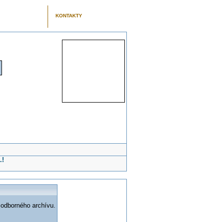
KONTAKTY
.!
 odborného archívu.