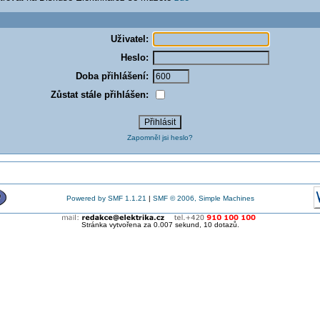
Uživatel:
Heslo:
Doba přihlášení:
Zůstat stále přihlášen:
Zapomněl jsi heslo?
Powered by SMF 1.1.21
|
SMF © 2006, Simple Machines
Stránka vytvořena za 0.007 sekund, 10 dotazů.