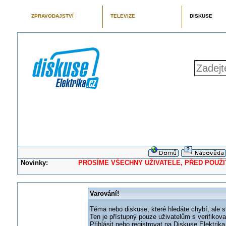
ZPRAVODAJSTVÍ
TELEVIZE
DISKUSE
Novinky:
PROSÍME VŠECHNY UŽIVATELE, PŘED POUŽITÍM 
Varování!
Téma nebo diskuse, které hledáte chybí, ale s
Ten je přístupný pouze uživatelům s verifikov
Přihlásit nebo registrovat na Diskuse Elektri