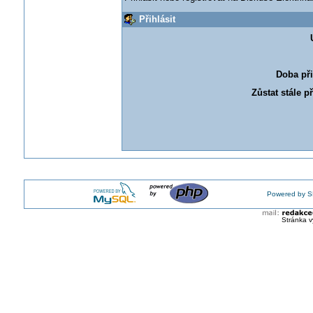
Přihlásit
Doba při
Zůstat stále p
Powered by S
Stránka v