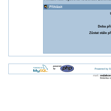
Přihlásit
Doba při
Zůstat stále p
Powered by S
Stránka v