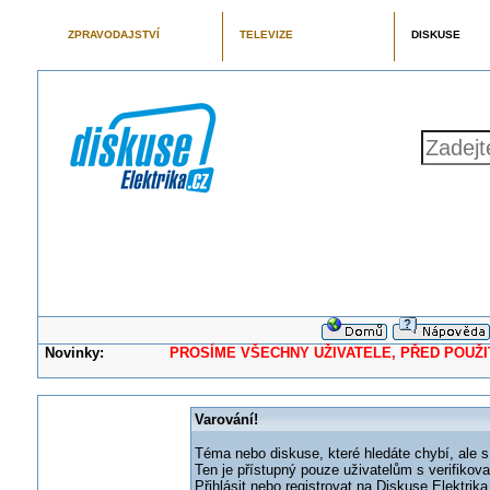
ZPRAVODAJSTVÍ
TELEVIZE
DISKUSE
Novinky:
PROSÍME VŠECHNY UŽIVATELE, PŘED POUŽITÍM 
Varování!
Téma nebo diskuse, které hledáte chybí, ale s
Ten je přístupný pouze uživatelům s verifikov
Přihlásit nebo registrovat na Diskuse Elektri