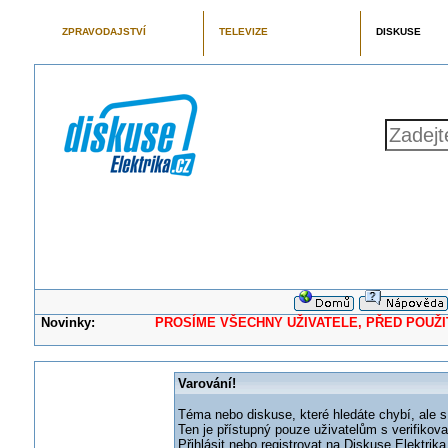
ZPRAVODAJSTVÍ
TELEVIZE
DISKUSE
Novinky:
PROSÍME VŠECHNY UŽIVATELE, PŘED POUŽITÍM 
Varování!
Téma nebo diskuse, které hledáte chybí, ale s
Ten je přístupný pouze uživatelům s verifikov
Přihlásit nebo registrovat na Diskuse Elektri