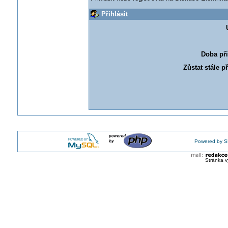
Přihlásit
Doba při
Zůstat stále p
Powered by S
Stránka v