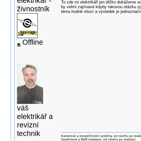
elektrikář -
To zde mi elektrikáři jen těžko dokážeme o
by velmi zajímavé kdyby takovou otázku zpr
živnostník
téma hodně mluví a výsledek je jednoznačn
Offline
váš
elektrikář a
revizní
technik
Kamerové a bezpečnostní systémy, od návrhu po realiz
Systémové a MaR instalace, od návrhu po realizaci.