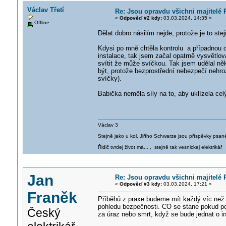
Václav Třetí
Re: Jsou opravdu všichni majitelé 
«
Odpověď #2 kdy:
03.03.2024, 14:35 »
Offline
Dělat dobro násilím nejde, protože je to stej
Kdysi po mně chtěla kontrolu a případnou op
instalace, tak jsem začal opatrně vysvětlova
svítit že může svíčkou. Tak jsem udělal ně
být, protože bezprostřední nebezpečí nehro
svíčky).
Babička neměla síly na to, aby uklízela ce
Václav 3
Stejně jako u kol. Jiřího Schwarze jsou příspěvky psané
Řidič tvrdej život má... , stejně tak vesnickej elektrikář
Jan
Re: Jsou opravdu všichni majitelé 
«
Odpověď #3 kdy:
03.03.2024, 17:21 »
Franěk
Příběhů z praxe budeme mít každý víc než d
pohledu bezpečnosti. CO se stane pokud pod
Český
za úraz nebo smrt, když se bude jednat o i