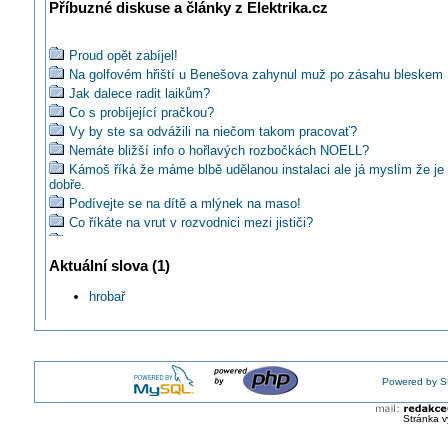
Příbuzné diskuse a články z Elektrika.cz
Proud opět zabíjel!
Na golfovém hřiští u Benešova zahynul muž po zásahu bleskem
Jak dalece radit laikům?
Co s probíjející pračkou?
Vy by ste sa odvážili na niečom takom pracovať?
Nemáte bližší info o hořlavých rozbočkách NOELL?
Kámoš říká že máme blbě udělanou instalaci ale já myslím že je
dobře.
Podívejte se na dítě a mlýnek na maso!
Co říkáte na vrut v rozvodnici mezi jističi?
Co vy na horiace zásuvky?
Jaké jsou časté nešvary kutilů?
Aktuální slova (1)
Už jste četli jak chtěl zloděj ukrást kabel pod napětím?
hrobař
Jsou ještě běžní podobní odborníci?
Jak zformulovat upozornění na nevyhovující stav elektroinstalac
Lze ještě dnes legálně zrealizovat plot pod napětím 22kV?
Už jste viděli sekačku trávy na 380 pardon 400 voltů ?
Máte představu coby se stalo kdyby vn drát upadl na rozvody nn
Powered by S
Čo poviete na neznámý kabel v zemi?
Co byste poradili městu Domažlice nebo i dalším městům?
Stránka v
Také si myslíte, že postel pacientky zřejmě zapálila zářivka spad
stropu?