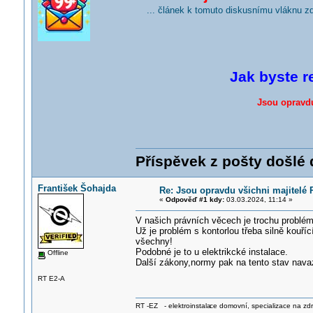
... článek k tomuto diskusnímu vláknu z
Jak byste r
Jsou opravdu
Příspěvek z pošty došlé d
František Šohajda
Re: Jsou opravdu všichni majitelé 
«
Odpověď #1 kdy:
03.03.2024, 11:14 »
V našich právních věcech je trochu problé
Už je problém s kontorlou třeba silně kouříc
všechny!
Podobné je to u elektrikcké instalace.
Offline
Další zákony,normy pak na tento stav navaz
RT E2-A
RT -EZ - elektroinstala
ce domovní, specializace na zdra