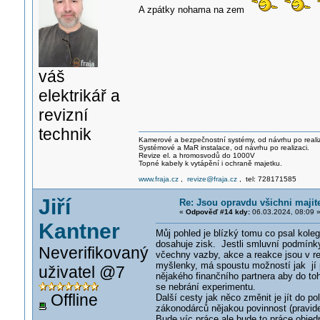
A zpátky nohama na zem
váš
elektrikář a
revizní
technik
Kamerové a bezpečnostní systémy, od návrhu po realiz
Systémové a MaR instalace, od návrhu po realizaci.
Revize el. a hromosvodů do 1000V
Topné kabely k vytápění i ochraně majetku.
www.fraja.cz
,
revize@fraja.cz
, tel: 728171585
Jiří
Re: Jsou opravdu všichni majit
«
Odpověď #14 kdy:
06.03.2024, 08:09 
Kantner
Můj pohled je blízký tomu co psal kole
dosahuje zisk. Jestli smluvní podmínk
Neverifikovaný
včechny vazby, akce a reakce jsou v re
myšlenky, má spoustu možností jak jí p
uživatel @7
nějakého finančního partnera aby do to
se nebrání experimentu.
Offline
Další cesty jak něco změnit je jít do p
zákonodárců nějakou povinnost (pravide
Bude víc práce ale bude to práce objed