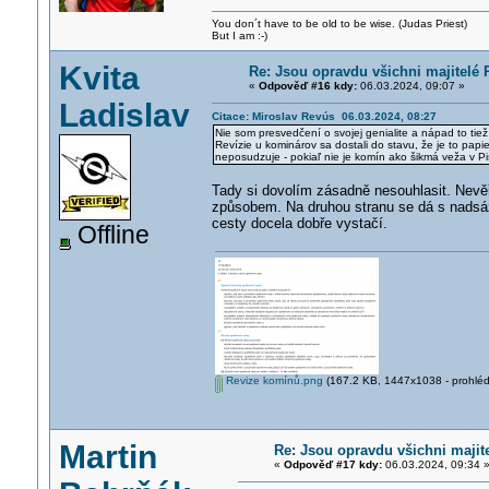
You don´t have to be old to be wise. (Judas Priest)
But I am :-)
Kvita
Re: Jsou opravdu všichni majitelé 
«
Odpověď #16 kdy:
06.03.2024, 09:07 »
Ladislav
Citace: Miroslav Revús 06.03.2024, 08:27
Nie som presvedčení o svojej genialite a nápad to tiež 
Revízie u kominárov sa dostali do stavu, že je to papi
neposudzuje - pokiaľ nie je komín ako šikmá veža v Pi
Tady si dovolím zásadně nesouhlasit. Nev
způsobem. Na druhou stranu se dá s nadsá
cesty docela dobře vystačí.
Offline
Revize komínů.png
(167.2 KB, 1447x1038 - prohlédn
Martin
Re: Jsou opravdu všichni majit
«
Odpověď #17 kdy:
06.03.2024, 09:34 