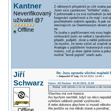
Kantner
Z některých příspěvků je cítit snaha pa
Jsem sice zastáncem "štíhlého" státu,
Neverifikovaný
5 pohromadě a za svá rozhodnutí (a tedy
fungování společnosti a že mají i své p
uživatel @7
prozřetelném státním aparátu. A pak se
otevírajícím se Owertonovým oknem pro 
Offline
ne.
Ta úvaha s pojišťovnami má svou logiku
smlouvách jsem se setkal s taxativním v
přepětí, podpětí, zkrat a náhlé poškozen
Já myslím, že tento výčet už značně om
Analogie s pojištěním motorových vozi
motoru, což je dnes úplně mimo a pokud
možné "levně pojistit" starší auto.
Jiří
Re: Jsou opravdu všichni majitelé 
«
Odpověď #7 kdy:
04.03.2024, 14:08 »
Schwarz
Citace: Jiří Kantner 04.03.2024, 11:00
... Skýtají totiž výhodu o nic se nestarat a vše necha
...
Všechno má své hranice.
Asi bychom nechtěli, když se něco nepodař
vyřešení události poslali vyúčtování...
A nebo dokonce abychom si museli někoho 
Ale jestliže se má někdo starat a pomáhat
Offline