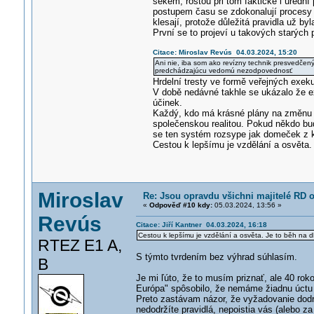
šekem, rostou při tom faktické i úředn
postupem času se zdokonalují procesy a
klesají, protože důležitá pravidla už b
První se to projeví u takových starých 
Citace: Miroslav Revús 04.03.2024, 15:20
Ani nie, iba som ako revízny technik presvedčen
predchádzajúcu vedomú nezodpovednosť
.
Hrdelní tresty ve formě veřejných exek
V době nedávné takhle se ukázalo že ex
účinek.
Každý, kdo má krásné plány na změnu f
společenskou realitou. Pokud někdo bud
se ten systém rozsype jak domeček z k
Cestou k lepšímu je vzdělání a osvěta. 
Miroslav
Re: Jsou opravdu všichni majitelé RD o
«
Odpověď #10 kdy:
05.03.2024, 13:56 »
Revús
Citace: Jiří Kantner 04.03.2024, 16:18
Cestou k lepšímu je vzdělání a osvěta. Je to běh na dl
RTEZ E1 A,
S týmto tvrdením bez výhrad súhlasím.
B
Je mi ľúto, že to musím priznať, ale 40 roko
Európa" spôsobilo, že nemáme žiadnu úctu 
Preto zastávam názor, že vyžadovanie dodrž
nedodržíte pravidlá, nepoistia vás (alebo za 