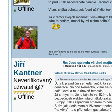
to prídu, tak nedostanete plnenie. Jednoduc
Offline
Viem, chýba ochota poisťovní učiť klientov 
Ja v rámci svojich možností vysvetľujem kl
sám to nedám, mohol by mi niekto helfnúť.
You don´t have to be old to be wise. (Judas Priest)
But I am :-)
Jiří
Re: Jsou opravdu všichni majit
«
Odpověď #11 kdy:
05.03.2024, 15:01 »
Kantner
Citace: Miroslav Revús 05.03.2024, 13:56
Neverifikovaný
...a 30 rokov v postsociatisti
ckej demokracii typu
Úcta k pravidlům se nedá naučit, ta s
uživatel @7
generace. No ono Německo, které se dáv
další level a to je úroveň řemesla.
Já si myslím, že je fajn že vzhlížíme k
Offline
bezpečnosti elektroinstalc
í někdo začal
Evropy, tak i západním směrem to není
S tím jak kledá morální životnost techni
"na věky", a s příchodem gastarbeterů