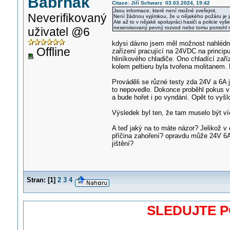
Babrňák
Citace: Jiří Schwarz 03.03.2024, 19:42
Jsou informace, které není možné zveřejnit.
Neverifikovaný
Není žádnou vyjímkou, že u nějakého požáru je 
Ale až to v nějaké spolupráci hasiči a policie vyšet
neservisovaný pevný rozvod nebo tomu pomohl n
uživatel @6
kdysi dávno jsem měl možnost nahlédno
Offline
zařízení pracující na 24VDC na principu 
hliníkového chladiče. Ono chladící zař
kolem peltieru byla tvořena molitanem. B
Prováděli se různé testy zda 24V a 6A 
to nepovedlo. Dokonce proběhl pokus v
a bude hořet i po vyndání. Opět to vyšl
Výsledek byl ten, že tam muselo být ví
A teď jaký na to máte názor? Jelikož v 
příčina zahoření? opravdu může 24V 6A 
jištění?
Stran:
[
1
]
2
3
4
SLEDUJTE 