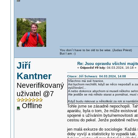
You don´t have to be old to be wise. (Judas Priest)
But I am :-)
Jiří
Re: Jsou opravdu všichni majit
«
Odpověď #9 kdy:
04.03.2024, 16:18 »
Kantner
Citace: Jiří Schwarz 04.03.2024, 14:08
Všechno má své hranice.
Neverifikovaný
Asi bychom nechtěli, když se něco nepodaří a za
vyúčtování...
A nebo dokonce abychom si museli někoho sehna
uživatel @7
Ale jestliže se má někdo starat a pomáhat, musí
Když budu riskovat a několikrát za rok si namlátí
Offline
Tohle jsme se zásadně nepochopili. Tah
aparátu, byla o tom, že může existovat 
spojené s užíváním bytu/nemovitosti at
cestou do pekel. Jenže podobně neživ
jen malá exkurze do sociologie :Každá 
doby vyvíjí a statisticky to vypadá tak,