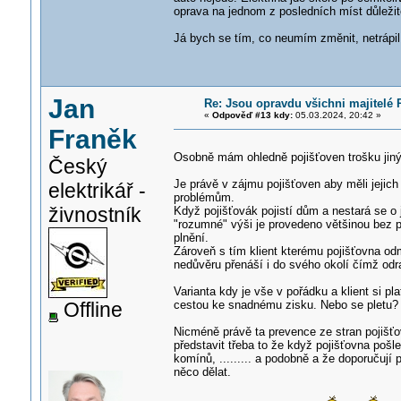
oprava na jednom z posledních míst důležito
Já bych se tím, co neumím změnit, netrápil
Jan
Re: Jsou opravdu všichni majitelé 
«
Odpověď #13 kdy:
05.03.2024, 20:42 »
Franěk
Osobně mám ohledně pojišťoven trošku ji
Český
Je právě v zájmu pojišťoven aby měli jejich
elektrikář -
problémům.
živnostník
Když pojišťovák pojistí dům a nestará se o 
"rozumné" výši je provedeno většinou bez p
plnění.
Zároveň s tím klient kterému pojišťovna odmí
nedůvěru přenáší i do svého okolí čímž odra
Varianta kdy je vše v pořádku a klient si pl
Offline
cestou ke snadnému zisku. Nebo se pletu?
Nicméně právě ta prevence ze stran pojišť
představit třeba to že když pojišťovna pošle
komínů, ......... a podobně a že doporučují
něco dělat.