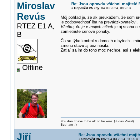
Miroslav
Re: Jsou opravdu všichni majitelé 
«
Odpověď #5 kdy:
04.03.2024, 08:23 »
Revús
Môj pohľad je, že ak preukážem, že som uro
je zodpovednosť iba na prevádzkovateľ
ovi.
RTEZ E1 A,
Všetko, čo je v mojich silách
je aj snaha o 
zamietnuté cenové ponuky.
B
Čo sa týka kontrol v domoch a bytoch - mám
zmenu stavu aj bez násila.
Zatiaľ sa im do toho moc nechce, asi s elek
Offline
You don´t have to be old to be wise. (Judas Priest)
But I am :-)
Jiří
Re: Jsou opravdu všichni majit
«
Odpověď #6 kdy:
04.03.2024, 11:00 »