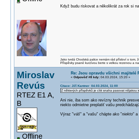
Když budu riskovat a několikrát za rok si n
Jako tvrdá Chodská palice nemám rád přísloví o tom, ž
Příspěvky psané kurzívou berte s velkou rezervou a na
Miroslav
Re: Jsou opravdu všichni majitelé 
«
Odpověď #8 kdy:
04.03.2024, 15:20 »
Revús
Citace: Jiří Kantner 04.03.2024, 11:00
Z některých příspěvků je cítit snaha pasovat nějakou i
RTEZ E1 A,
Ani nie, iba som ako revízny technik pres
B
niekto odmietne preplatiť vašu predchádz
Výraz "
váš
" a "vašu" chápte ako "
niekto
" a 
Offline