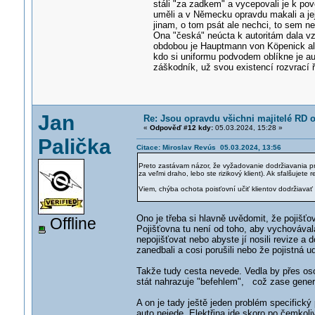
stáli "za zadkem" a vycepovali je k po
uměli a v Německu opravdu makali a je
jinam, o tom psát ale nechci, to sem ne
Ona "česká" neúcta k autoritám dala vz
obdobou je Hauptmann von Köpenick ale 
kdo si uniformu podvodem oblíkne je auto
záškodník, už svou existencí rozvrací 
Jan
Re: Jsou opravdu všichni majitelé RD o
«
Odpověď #12 kdy:
05.03.2024, 15:28 »
Palička
Citace: Miroslav Revús 05.03.2024, 13:56
Preto zastávam názor, že vyžadovanie dodržiavania pra
za veľmi draho, lebo ste rizikový klient). Ak sfalšujet
Viem, chýba ochota poisťovní učiť klientov dodržiavať 
Ono je třeba si hlavně uvědomit, že pojišťo
Offline
Pojišťovna tu není od toho, aby vychovávala 
nepojišťovat nebo abyste jí nosili revize a
zanedbali a cosi porušili nebo že pojistná 
Takže tudy cesta nevede. Vedla by přes oso
stát nahrazuje "befehlem", což zase generu
A on je tady ještě jeden problém specifický 
auto nejede. Elektřina jde skoro po čemkoliv