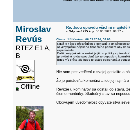
Miroslav
Re: Jsou opravdu všichni majitelé 
«
Odpověď #15 kdy:
06.03.2024, 08:27 »
Revús
Citace: Jiří Kantner 06.03.2024, 08:09
Když je někdo přesvědčen o genialitě a unikátnosti své
RTEZ E1 A,
abyznysplánu nějakého finančního partnera aby do toh
experimentu.
Další cesty jak něco změnit je jít do politiky a přesv
B
(pravidelné revize) podobně jak to dopadlo u kominíků
Bude víc práce ale bude to práce objednaná z donucen
Nie som presvedčení o svojej genialite a náp
Že je poisťovňa komerčná a ide jej najmä o z
Offline
Revízie u kominárov sa dostali do stavu, že
čierne montérky. Skutočný stav sa neposudz
Obdivujem uvedomelosť obyvateľstva sever