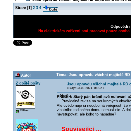
Stran:
[
1
]
2
3
4
Odpovědi n
Na elektrickém zařízení smí pracovat pouze osoba s
Téma: Jsou opravdu všichni majitelé RD 
Autor
Z došlé pošty
Jsou opravdu všichni majitelé RD o
«
kdy:
03.03.2024, 08:02 »
PŘÍBĚH: Starý pán bránil své nulování a
Pravidelné revize na soukromých obydlích 
Ale uvědomuje si neodborná veřejnost, že 
vlastního rodinného domu nemusí nic. A doko
Offline
nevstupovat, ale koho to napadne?
Související ...