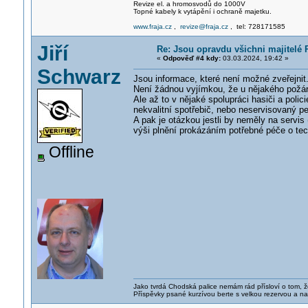
Revize el. a hromosvodů do 1000V
Topné kabely k vytápění i ochraně majetku.
www.fraja.cz
,
revize@fraja.cz
, tel: 728171585
Jiří
Re: Jsou opravdu všichni majitelé 
«
Odpověď #4 kdy:
03.03.2024, 19:42 »
Schwarz
Jsou informace, které není možné zveřejnit
Není žádnou vyjímkou, že u nějakého požár
Ale až to v nějaké spolupráci hasiči a policie
nekvalitní spotřebič, nebo neservisovaný 
A pak je otázkou jestli by neměly na servis (
výši plnění prokázáním potřebné péče o tec
Offline
Jako tvrdá Chodská palice nemám rád přísloví o tom, ž
Příspěvky psané kurzívou berte s velkou rezervou a na