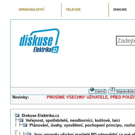
ZPRAVODAJSTVÍ
TELEVIZE
DISKUSE
Novinky:
PROSÍME VŠECHNY UŽIVATELE, PŘED POUŽITÍM 
Diskuse Elektrika.cz
Veřejnost, spotřebitelé, neodborníci, kutilové, laici
Plánování, úvahy, vysvětlení, pochopení principu, rozhod
...
Jsou opravdu všichni majitelé RD odpovědní za své el