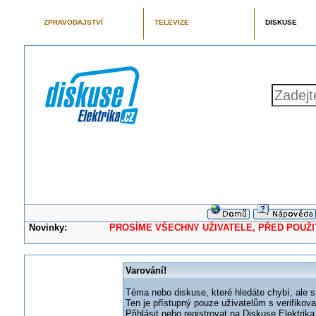
ZPRAVODAJSTVÍ
TELEVIZE
DISKUSE
Novinky:
PROSÍME VŠECHNY UŽIVATELE, PŘED POUŽITÍM 
Varování!
Téma nebo diskuse, které hledáte chybí, ale s
Ten je přístupný pouze uživatelům s verifikov
Přihlásit nebo registrovat na Diskuse Elektri