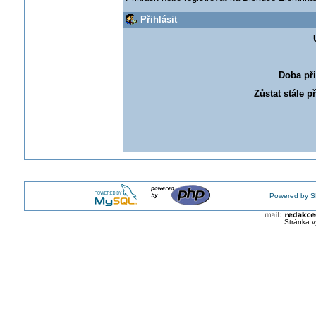
Přihlásit
Doba při
Zůstat stále p
Powered by S
Stránka v