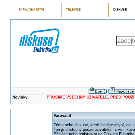
ZPRAVODAJSTVÍ
TELEVIZE
DISKUSE
Novinky:
PROSÍME VŠECHNY UŽIVATELE, PŘED POUŽITÍM 
Varování!
Téma nebo diskuse, které hledáte chybí, ale s
Ten je přístupný pouze uživatelům s verifikov
Přihlásit nebo registrovat na Diskuse Elektri