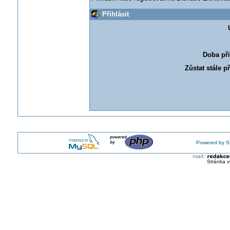
Přihlásit
Doba při
Zůstat stále p
Powered by S
Stránka v