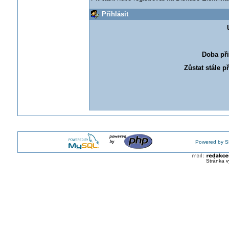
Přihlásit
Doba při
Zůstat stále p
Powered by S
Stránka v