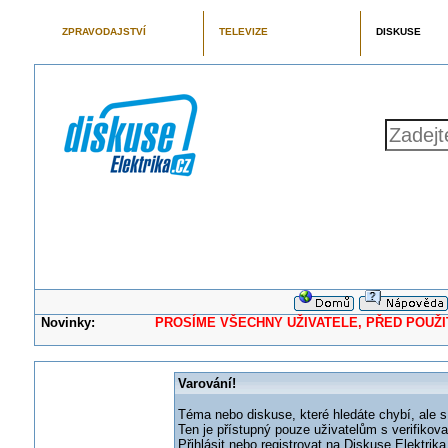
ZPRAVODAJSTVÍ
TELEVIZE
DISKUSE
Novinky:
PROSÍME VŠECHNY UŽIVATELE, PŘED POUŽITÍM 
Varování!
Téma nebo diskuse, které hledáte chybí, ale s
Ten je přístupný pouze uživatelům s verifikov
Přihlásit nebo registrovat na Diskuse Elektri