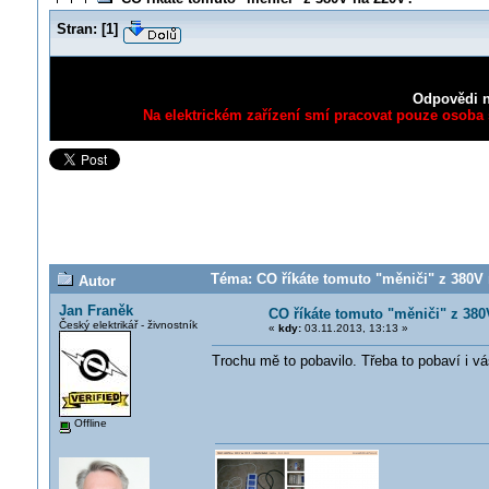
Stran:
[
1
]
Odpovědi n
Na elektrickém zařízení smí pracovat pouze osoba s
Téma: CO říkáte tomuto "měniči" z 380V 
Autor
Jan Franěk
CO říkáte tomuto "měniči" z 38
Český elektrikář - živnostník
«
kdy:
03.11.2013, 13:13 »
Trochu mě to pobavilo. Třeba to pobaví i vá
Offline