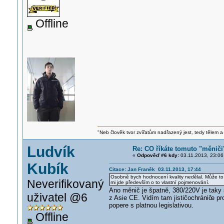
Offline
"Neb člověk tvor zvířatům nadřazený jest, tedy tělem a
Ludvík
Re: CO říkáte tomuto "měniči
«
Odpověď #6 kdy:
03.11.2013, 23:06
Kubík
Citace: Jan Franěk 03.11.2013, 17:44
Osobně bych hodnocení kvality nedělal. Může to 
Neverifikovaný
mi jde především o to vlastní pojmenování.
Ano měnič je špatně, 380/220V je taky 
uživatel @6
z Asie CE. Vidím tam jističochránič
e pr
popere s platnou legislativou.
Offline