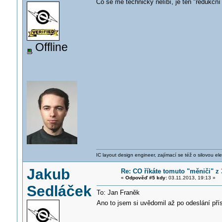
Co se mě technicky nelíbí, je ten "redukční
Offline
IC layout design engineer, zajímací se též o silovou ele
Jakub
Re: CO říkáte tomuto "měniči" z
«
Odpověď #5 kdy:
03.11.2013, 19:13 »
Sedláček
To: Jan Franěk
Ano to jsem si uvědomil až po odeslání pří