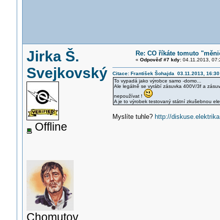
Jirka Š.
Re: CO říkáte tomuto "měni
«
Odpověď #7 kdy:
04.11.2013, 07:
Svejkovský
Citace: František Šohajda 03.11.2013, 16:30
To vypadá jako výrobce samo -domo...
Ale legálně se vyrábí zásuvka 400V/3f a zásuvk
nepoužívat !
A je to výrobek testovaný státní zkušebnou elek
Myslíte tuhle?
http://diskuse.elektr
Offline
Chomutov,