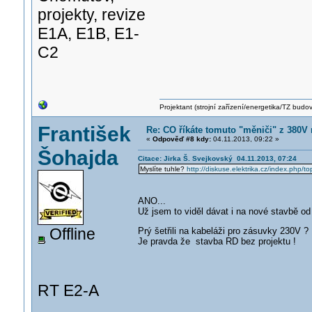
projekty, revize
E1A, E1B, E1-
C2
Projektant (strojní zařízení/energetika/TZ budo
František
Re: CO říkáte tomuto "měniči" z 380V
«
Odpověď #8 kdy:
04.11.2013, 09:22 »
Šohajda
Citace: Jirka Š. Svejkovský 04.11.2013, 07:24
Myslíte tuhle?
http://diskuse.elektrika.cz/index.php
ANO...
Už jsem to viděl dávat i na nové stavbě od
Offline
Prý šetřili na kabeláži pro zásuvky 230V ?
Je pravda že stavba RD bez projektu !
RT E2-A