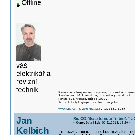
Offline
váš
elektrikář a
revizní
technik
Kamerové a bezpečnostní systémy, od návrhu po realiz
Systémové a MaR instalace, od návrhu po realizaci.
Revize el. a hromosvodů do 1000V
Topné kabely k vytápění i ochraně majetku.
www.fraja.cz
,
revize@fraja.cz
, tel: 728171585
Jan
Re: CO říkáte tomuto "měniči" z
«
Odpověď #4 kdy:
03.11.2013, 18:20 »
Kelbich
Hm, název měnič .... no, buď neznalost, ne