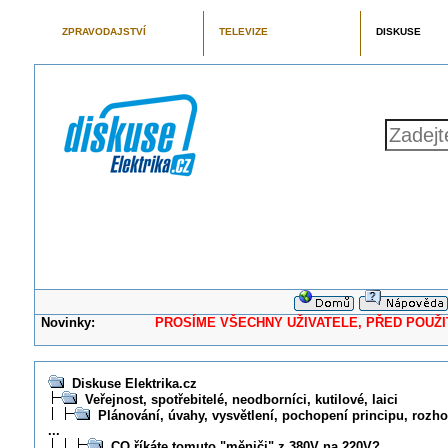
ZPRAVODAJSTVÍ
TELEVIZE
DISKUSE
Novinky:
PROSÍME VŠECHNY UŽIVATELE, PŘED POUŽITÍM 
Diskuse Elektrika.cz
Veřejnost, spotřebitelé, neodborníci, kutilové, laici
Plánování, úvahy, vysvětlení, pochopení principu, rozhod
...
CO říkáte tomuto "měniči" z 380V na 220V?