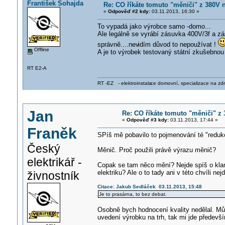
František Šohajda
Re: CO říkáte tomuto "měniči" z 380V 
«
Odpověď #2 kdy:
03.11.2013, 16:30 »
To vypadá jako výrobce samo -domo...
Ale legálně se vyrábí zásuvka 400V/3f a zás
správně....nev
idím důvod to nepoužívat !
Offline
A je to výrobek testovaný státní zkušebnou 
RT E2-A
RT -EZ - elektroinstala
ce domovní, specializace na zdra
Jan
Re: CO říkáte tomuto "měniči" z
«
Odpověď #3 kdy:
03.11.2013, 17:44 »
Franěk
SPíš mě pobavilo to pojmenování té "reduk
Český
Měnič. Proč použili právě výrazu měnič?
elektrikář -
Copak se tam něco mění? Nejde spíš o kla
elektriku? Ale o to tady ani v této chvíli nejd
živnostník
Citace: Jakub Sedláček 03.11.2013, 15:48
Je to prasárna, to bez debat.
Osobně bych hodnocení kvality nedělal. Můž
uvedení výrobku na trh, tak mi jde předevší