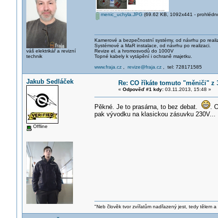
menic_uchyla.JPG
(69.62 KB, 1092x441 - prohlédnu
Kamerové a bezpečnostní systémy, od návrhu po realiz
Systémové a MaR instalace, od návrhu po realizaci.
váš elektrikář a revizní
Revize el. a hromosvodů do 1000V
technik
Topné kabely k vytápění i ochraně majetku.
www.fraja.cz
,
revize@fraja.cz
, tel: 728171585
Jakub Sedláček
Re: CO říkáte tomuto "měniči" z
«
Odpověď #1 kdy:
03.11.2013, 15:48 »
Pěkné. Je to prasárna, to bez debat.
. 
pak vývodku na klasickou zásuvku 230V...
Offline
"Neb člověk tvor zvířatům nadřazený jest, tedy tělem a