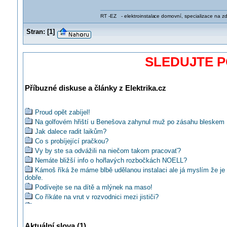
RT -EZ - elektroinstala
ce domovní, specializace na zdra
Stran:
[
1
]
SLEDUJTE 
Příbuzné diskuse a články z Elektrika.cz
Proud opět zabíjel!
Na golfovém hřiští u Benešova zahynul muž po zásahu bleskem
Jak dalece radit laikům?
Co s probíjející pračkou?
Vy by ste sa odvážili na niečom takom pracovať?
Nemáte bližší info o hořlavých rozbočkách NOELL?
Kámoš říká že máme blbě udělanou instalaci ale já myslím že je
dobře.
Podívejte se na dítě a mlýnek na maso!
Co říkáte na vrut v rozvodnici mezi jističi?
Co vy na horiace zásuvky?
Jaké jsou časté nešvary kutilů?
Aktuální slova (1)
Už jste četli jak chtěl zloděj ukrást kabel pod napětím?