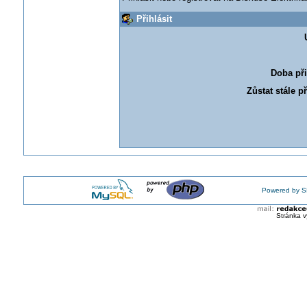
Přihlásit
Doba při
Zůstat stále p
Powered by S
Stránka v