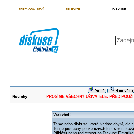
ZPRAVODAJSTVÍ
TELEVIZE
DISKUSE
Novinky:
PROSÍME VŠECHNY UŽIVATELE, PŘED POUŽITÍM 
Varování!
Téma nebo diskuse, které hledáte chybí, ale s
Ten je přístupný pouze uživatelům s verifikov
Přihlásit nebo registrovat na Diskuse Elektri