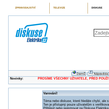
ZPRAVODAJSTVÍ
TELEVIZE
DISKUSE
Novinky:
PROSÍME VŠECHNY UŽIVATELE, PŘED POUŽITÍM 
Varování!
Téma nebo diskuse, které hledáte chybí, ale s
Ten je přístupný pouze uživatelům s verifikov
Přihlásit nebo registrovat na Diskuse Elektri