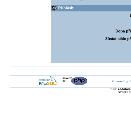
Přihlásit
Doba při
Zůstat stále p
Powered by S
Stránka v