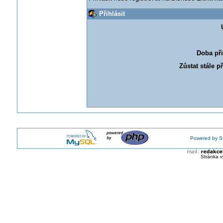
Přihlásit
Doba při
Zůstat stále p
Powered by S
Stránka v