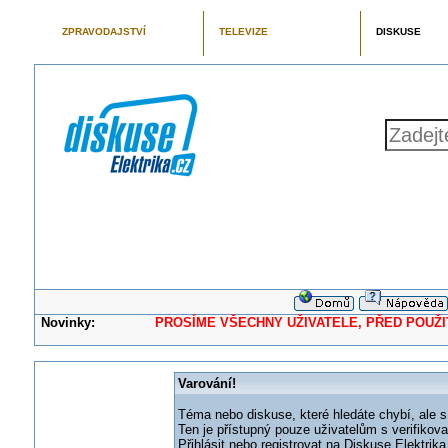
ZPRAVODAJSTVÍ
TELEVIZE
DISKUSE
Novinky:
PROSÍME VŠECHNY UŽIVATELE, PŘED POUŽITÍM 
Varování!
Téma nebo diskuse, které hledáte chybí, ale s
Ten je přístupný pouze uživatelům s verifikov
Přihlásit nebo registrovat na Diskuse Elektri