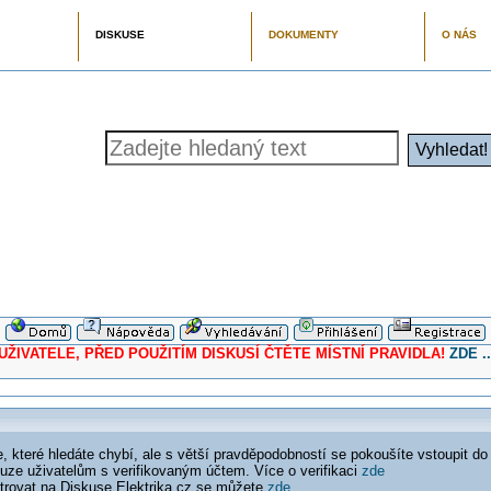
DISKUSE
DOKUMENTY
O NÁS
ELE, PŘED POUŽITÍM DISKUSÍ ČTĚTE MÍSTNÍ PRAVIDLA!
ZDE ..
 které hledáte chybí, ale s větší pravděpodobností se pokoušíte vstoupit do
ouze uživatelům s verifikovaným účtem. Více o verifikaci
zde
istrovat na Diskuse Elektrika.cz se můžete
zde