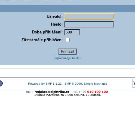
Uživatel:
Heslo:
Doba přihlášení:
Zůstat stále přihlášen:
Zapomněl jsi heslo?
Powered by SMF 1.1.21
|
SMF © 2006, Simple Machines
Stránka vytvořena za 0.006 sekund, 10 dotazů.