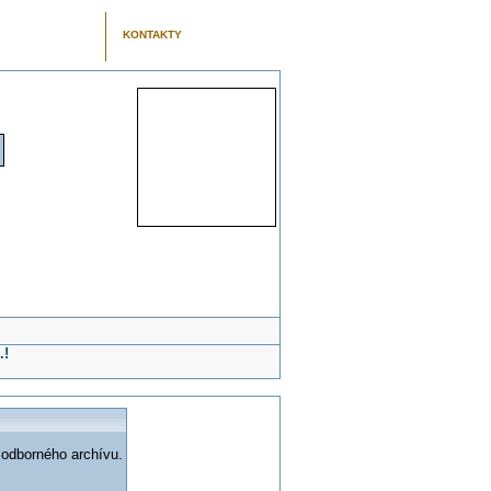
KONTAKTY
.!
 odborného archívu.