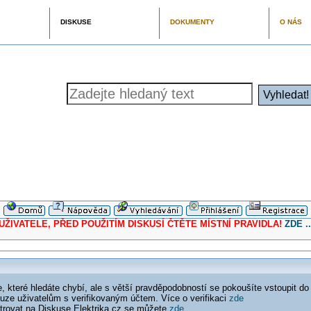
DISKUSE
DOKUMENTY
O NÁS
ELE, PŘED POUŽITÍM DISKUSÍ ČTĚTE MÍSTNÍ PRAVIDLA!
ZDE ..
 které hledáte chybí, ale s větší pravděpodobností se pokoušíte vstoupit do
ouze uživatelům s verifikovaným účtem. Více o verifikaci
zde
istrovat na Diskuse Elektrika.cz se můžete
zde