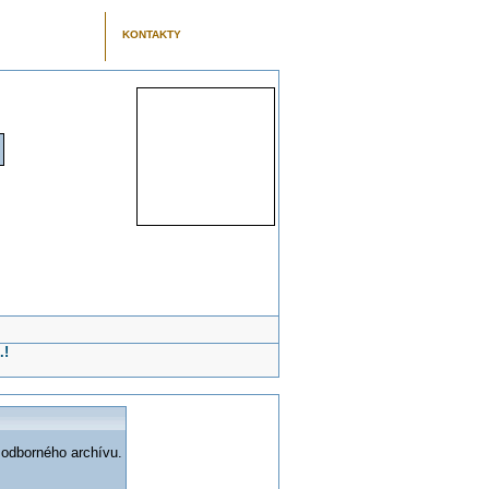
KONTAKTY
.!
 odborného archívu.