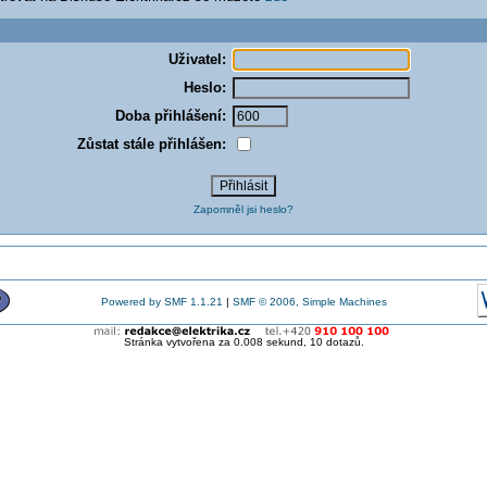
Uživatel:
Heslo:
Doba přihlášení:
Zůstat stále přihlášen:
Zapomněl jsi heslo?
Powered by SMF 1.1.21
|
SMF © 2006, Simple Machines
Stránka vytvořena za 0.008 sekund, 10 dotazů.