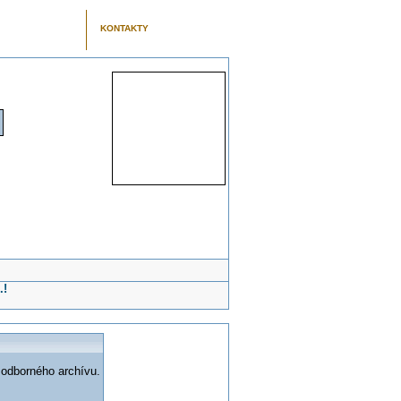
KONTAKTY
.!
 odborného archívu.