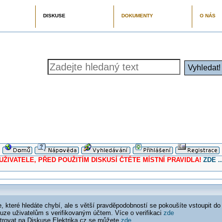
DISKUSE
DOKUMENTY
O NÁS
ELE, PŘED POUŽITÍM DISKUSÍ ČTĚTE MÍSTNÍ PRAVIDLA!
ZDE ..
 které hledáte chybí, ale s větší pravděpodobností se pokoušíte vstoupit do
ouze uživatelům s verifikovaným účtem. Více o verifikaci
zde
istrovat na Diskuse Elektrika.cz se můžete
zde