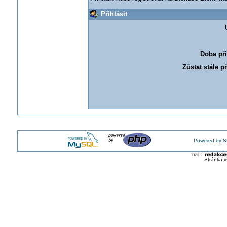
Přihlásit
Doba při
Zůstat stále p
Powered by S
Stránka v