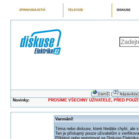
ZPRAVODAJSTVÍ
TELEVIZE
DISKUSE
Novinky:
PROSÍME VŠECHNY UŽIVATELE, PŘED POUŽITÍM 
Varování!
Téma nebo diskuse, které hledáte chybí, ale s
Ten je přístupný pouze uživatelům s verifikov
Přihlásit nebo registrovat na Diskuse Elektri