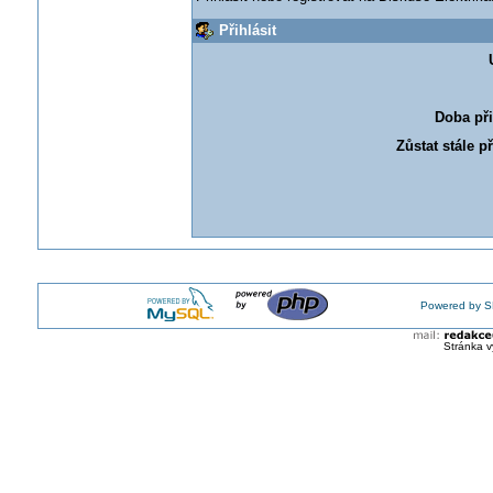
Přihlásit
Doba při
Zůstat stále p
Powered by S
Stránka v