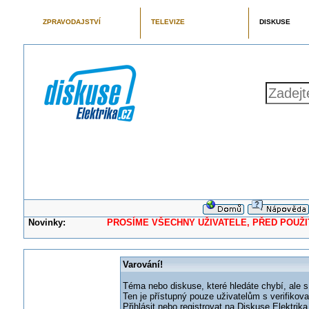
ZPRAVODAJSTVÍ
TELEVIZE
DISKUSE
Novinky:
PROSÍME VŠECHNY UŽIVATELE, PŘED POUŽITÍM 
Varování!
Téma nebo diskuse, které hledáte chybí, ale s
Ten je přístupný pouze uživatelům s verifikov
Přihlásit nebo registrovat na Diskuse Elektri