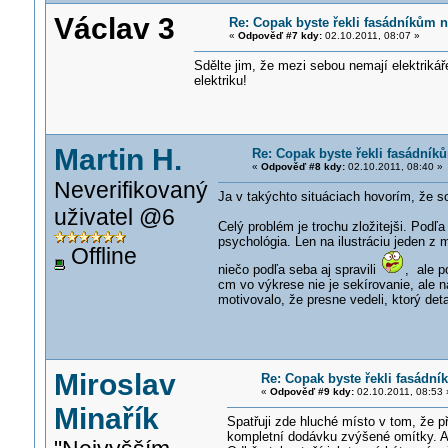
Václav 3
Re: Copak byste řekli fasádníkům n
«
Odpověď #7 kdy:
02.10.2011, 08:07 »
Sdělte jim, že mezi sebou nemají elektriká
elektriku!
Martin H.
Re: Copak byste řekli fasádníků
«
Odpověď #8 kdy:
02.10.2011, 08:40 »
Neverifikovaný
Ja v takýchto situáciach hovorím, že so
uživatel @6
Celý problém je trochu zložitejši. Pod
psychológia. Len na ilustráciu jeden z 
Offline
niečo podľa seba aj spravili
, ale p
cm vo výkrese nie je sekírovanie, ale n
motivovalo, že presne vedeli, ktorý det
Miroslav
Re: Copak byste řekli fasádní
«
Odpověď #9 kdy:
02.10.2011, 08:53 
Minařík
Spatřuji zde hluché místo v tom, že p
kompletní dodávku zvýšené omítky. A p