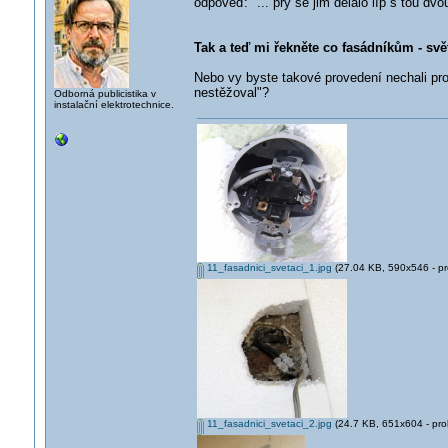
odpověď: "... prý se jim dělalo líp s tou dvou
Tak a teď mi řekněte co fasádníkům - svě
Nebo vy byste takové provedení nechali pro
nestěžoval"?
Odborná publicistika v
instalační elektrotechnice.
11_fasadnici_svetaci_1.jpg
(27.04 KB, 590x546 - pr
11_fasadnici_svetaci_2.jpg
(24.7 KB, 651x604 - pro