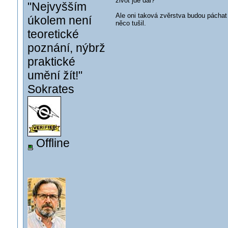
život jde dál?
"Nejvyšším
Ale oni taková zvěrstva budou páchat
úkolem není
něco tušil.
teoretické
poznání, nýbrž
praktické
umění žít!"
Sokrates
Offline