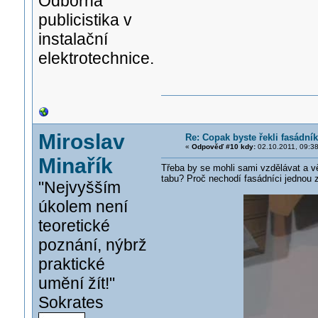
Odborná
publicistika v
instalační
elektrotechnice.
Miroslav
Re: Copak byste řekli fasádní
«
Odpověď #10 kdy:
02.10.2011, 09:38
Minařík
Třeba by se mohli sami vzdělávat a v
tabu? Proč nechodí fasádníci jednou z
"Nejvyšším
úkolem není
teoretické
poznání, nýbrž
praktické
umění žít!"
Sokrates