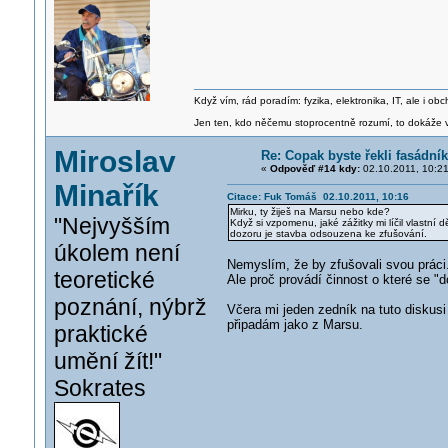
Když vím, rád poradím: fyzika, elektronika, IT, ale i 
Jen ten, kdo něčemu stoprocentně rozumí, to dokáže vy
Miroslav
Re: Copak byste řekli fasádní
«
Odpověď #14 kdy:
02.10.2011, 10:21
Minařík
Citace: Fuk Tomáš 02.10.2011, 10:16
Mirku, ty žiješ na Marsu nebo kde?
"Nejvyšším
Když si vzpomenu, jaké zážitky mi líčil vlastn
dozoru je stavba odsouzena ke zfušování.
úkolem není
Nemyslím, že by zfušovali svou práci
teoretické
Ale proč provádí činnost o které se "
poznání, nýbrž
Včera mi jeden zedník na tuto diskusi 
připadám jako z Marsu.
praktické
umění žít!"
Sokrates