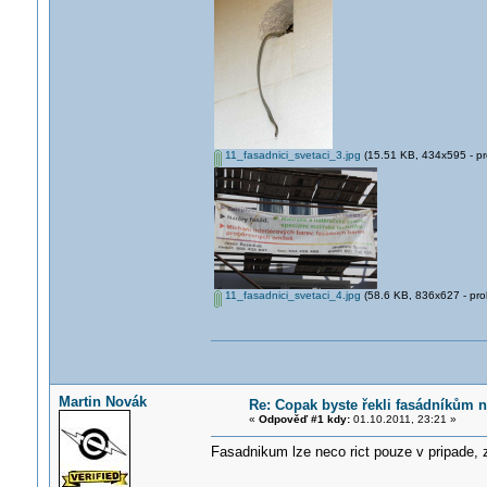
11_fasadnici_svetaci_3.jpg
(15.51 KB, 434x595 - pr
11_fasadnici_svetaci_4.jpg
(58.6 KB, 836x627 - pro
Martin Novák
Re: Copak byste řekli fasádníkům n
«
Odpověď #1 kdy:
01.10.2011, 23:21 »
Fasadnikum lze neco rict pouze v pripade, ze