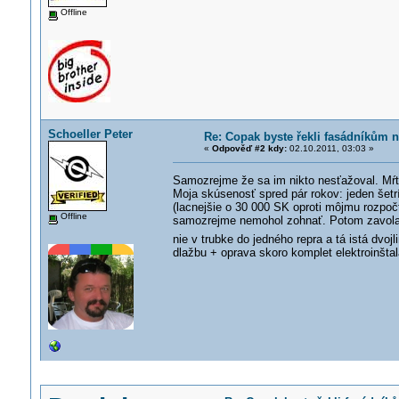
Offline
Schoeller Peter
Re: Copak byste řekli fasádníkům n
«
Odpověď #2 kdy:
02.10.2011, 03:03 »
Samozrejme že sa im nikto nesťažoval. Mŕ
Moja skúsenosť spred pár rokov: jeden šetríl
(lacnejšie o 30 000 SK oproti môjmu rozpoč
Offline
samozrejme nemohol zohnať. Potom zavolal 
nie v trubke do jedného repra a tá istá dvoj
dlažbu + oprava skoro komplet elektroinštal