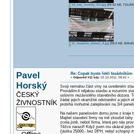
10_kop_novinky_02v.jpg
(29.02 KB, 731x558 
11_fasadnici_svetaci_4.jpg
(58.6 KB, 836x627
Pavel
Re: Copak byste řekli fasádníkům 
«
Odpověď #11 kdy:
02.10.2011, 09:42 »
Horský
Svoji nemalou část viny na uvedeném stav
Provádím-li nějakou stavbu a rozumím sta
ČESKÝ
oslovím nezávislého stavebního dozora. T
žádat jejich okamžité odstranění a jejich
ŽIVNOSTNÍK
probíhá mohutné zateplování na 3/4 panel
Na našem panelovém domu jsme z kraje týd
Majitel stavební firmy na mě zkoušel tahy...
zcela jistě, neboť firma, která pro nás pr
Těžce narazil! Když jsem mu ukázal jejic
částka 25000,- bez DPH, nebyl schopný mi 