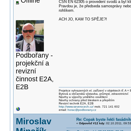
Offline
ČSN EN 62305 o provedení svodů a byl klid
Pravdou je, že předseda samosprávy nebo je
rohlíkem.
ACH JO, KAM TO SPĚJE?!
Podbořany -
projekční a
revizní
činnost E2A,
E2B
Projekce vyhrazených el. zařízení v objektech tř. A + 
Bytová a občanská výstavba, průmysl, zdravotnictví
Návrhy a výpočty umělého osvětlení
Návrhy ochrany před bleskem a přepětím
Revizní technik E2A, E2B
http://www.severocech.cz/
mob. 721 141 602
email:
horac@podborany.cz
Miroslav
Re: Copak byste řekli fasádní
«
Odpověď #12 kdy:
02.10.2011, 09:53