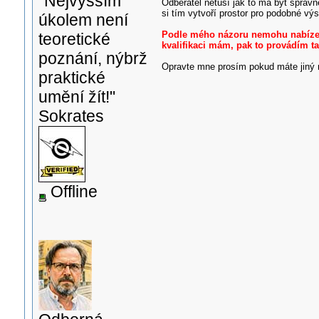
"Nejvyšším
Odběratel netuší jak to má být správn
si tím vytvoří prostor pro podobné výs
úkolem není
Podle mého názoru nemohu nabízet 
teoretické
kvalifikaci mám, pak to provádím ta
poznání, nýbrž
Opravte mne prosím pokud máte jiný n
praktické
umění žít!"
Sokrates
Offline