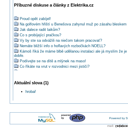
Příbuzné diskuse a články z Elektrika.cz
Proud opět zabíjel!
Na golfovém hřiští u Benešova zahynul muž po zásahu bleskem
Jak dalece radit laikům?
Co s probíjející pračkou?
Vy by ste sa odvážili na niečom takom pracovať?
Nemáte bližší info o hořlavých rozbočkách NOELL?
Kámoš říká že máme blbě udělanou instalaci ale já myslím že je
dobře.
Podívejte se na dítě a mlýnek na maso!
Co říkáte na vrut v rozvodnici mezi jističi?
Co vy na horiace zásuvky?
Jaké jsou časté nešvary kutilů?
Aktuální slova (1)
Už jste četli jak chtěl zloděj ukrást kabel pod napětím?
Jsou ještě běžní podobní odborníci?
hrobař
Jak zformulovat upozornění na nevyhovující stav elektroinstalac
Lze ještě dnes legálně zrealizovat plot pod napětím 22kV?
Už jste viděli sekačku trávy na 380 pardon 400 voltů ?
Máte představu coby se stalo kdyby vn drát upadl na rozvody nn
Čo poviete na neznámý kabel v zemi?
Powered by S
Co byste poradili městu Domažlice nebo i dalším městům?
Také si myslíte, že postel pacientky zřejmě zapálila zářivka spad