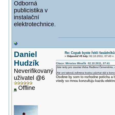
Odborná
publicistika v
instalační
elektrotechnice.
Daniel
Re: Copak byste řekli fasádníků
«
Odpověď #5 kdy:
02.10.2011, 07:43 »
Hudzík
Citace: Miroslav Minařík 02.10.2011, 07:41
Jste tedy pro zavolat třeba Radkovi Červenému, a
Neverifikovaný
Ale oni taková zvěrstva budou páchat dál a konco
uživatel @6
Osobne by som to rozhodne potichu a b
vtedy so mnou konzultuju kazdu elektr
Offline