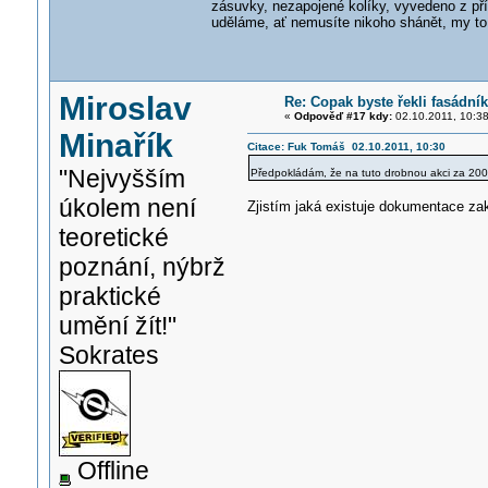
zásuvky, nezapojené kolíky, vyvedeno z pří
uděláme, ať nemusíte nikoho shánět, my to
Miroslav
Re: Copak byste řekli fasádní
«
Odpověď #17 kdy:
02.10.2011, 10:38
Minařík
Citace: Fuk Tomáš 02.10.2011, 10:30
"Nejvyšším
Předpokládám, že na tuto drobnou akci za 200k m
úkolem není
Zjistím jaká existuje dokumentace za
teoretické
poznání, nýbrž
praktické
umění žít!"
Sokrates
Offline