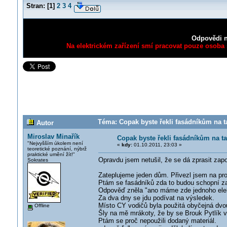
Stran:
[
1
]
2
3
4
Odpovědi n
Na elektrickém zařízení smí pracovat pouze osoba s
Téma: Copak byste řekli fasádníkům na ta
Autor
Miroslav Minařík
Copak byste řekli fasádníkům na ta
"Nejvyšším úkolem není
«
kdy:
01.10.2011, 23:03 »
teoretické poznání, nýbrž
praktické umění žít!"
Opravdu jsem netušil, že se dá zprasit zapo
Sokrates
Zateplujeme jeden dům. Přivezl jsem na pr
Ptám se fasádníků zda to budou schopní za
Odpověď zněla "ano máme zde jednoho elek
Za dva dny se jdu podívat na výsledek.
Místo CY vodičů byla použitá obyčejná dvou
Offline
Šly na mě mrákoty, že by se Brouk Pytlík 
Ptám se proč nepoužili dodaný materiál.