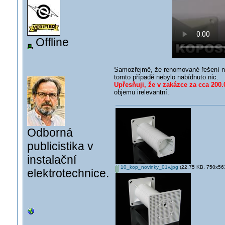
Offline
Samozřejmě, že renomované řešení ně
tomto případě nebylo nabídnuto nic.
Upřesňuji, že v zakázce za cca 200.0
objemu irelevantní.
Odborná
publicistika v
instalační
10_kop_novinky_01v.jpg
(22.75 KB, 750x563 
elektrotechnice.