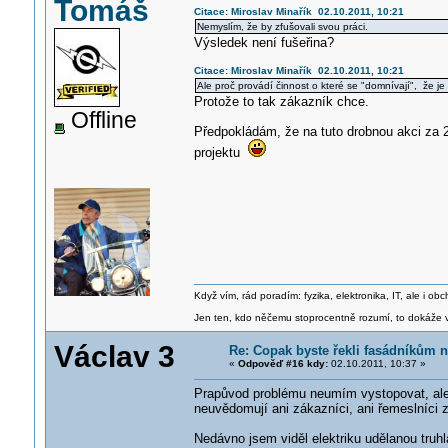
Tomáš
Citace: Miroslav Minařík 02.10.2011, 10:21
Nemyslím, že by zfušovali svou práci.
Výsledek není fušeřina?
Citace: Miroslav Minařík 02.10.2011, 10:21
Ale proč provádí činnost o které se "domnívají", že je
Protože to tak zákazník chce.
Offline
Předpokládám, že na tuto drobnou akci za 20
projektu
Když vím, rád poradím: fyzika, elektronika, IT, ale i 
Jen ten, kdo něčemu stoprocentně rozumí, to dokáže vy
Václav 3
Re: Copak byste řekli fasádníkům n
«
Odpověď #16 kdy:
02.10.2011, 10:37 »
Prapůvod problému neumím vystopovat, ale 
neuvědomují ani zákazníci, ani řemeslníci z
Nedávno jsem viděl elektriku udělanou tru