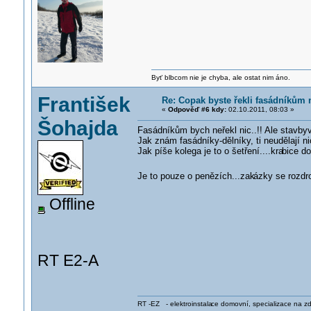
Byť blbcom nie je chyba, ale ostat nim áno.
František
Re: Copak byste řekli fasádníkům n
«
Odpověď #6 kdy:
02.10.2011, 08:03 »
Šohajda
Fasádníkům bych neřekl nic..!! Ale stavb
Jak znám fasádníky-dělníky, ti neudělají nic
Jak píše kolega je to o šetření....kra
bice do
Je to pouze o penězích...zak
ázky se rozdro
Offline
RT E2-A
RT -EZ - elektroinstala
ce domovní, specializace na zdra