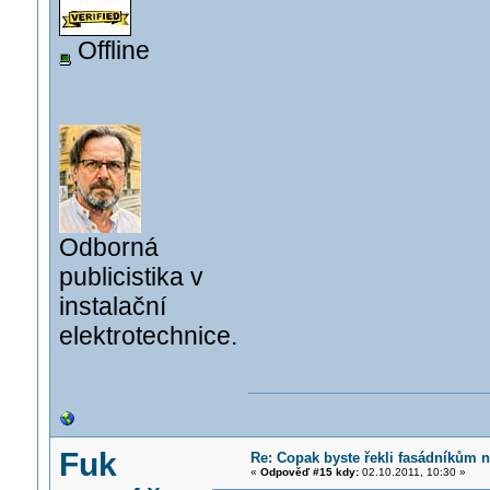
Offline
Odborná
publicistika v
instalační
elektrotechnice.
Fuk
Re: Copak byste řekli fasádníkům n
«
Odpověď #15 kdy:
02.10.2011, 10:30 »