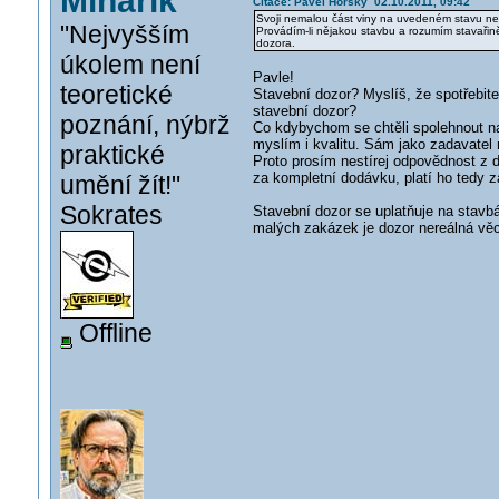
Minařík
Citace: Pavel Horský 02.10.2011, 09:42
Svoji nemalou část viny na uvedeném stavu nes
"Nejvyšším
Provádím-li nějakou stavbu a rozumím stavařin
dozora.
úkolem není
Pavle!
teoretické
Stavební dozor? Myslíš, že spotřebite
stavební dozor?
poznání, nýbrž
Co kdybychom se chtěli spolehnout na
myslím i kvalitu. Sám jako zadavatel
praktické
Proto prosím nestírej odpovědnost z d
za kompletní dodávku, platí ho tedy 
umění žít!"
Sokrates
Stavební dozor se uplatňuje na stavbá
malých zakázek je dozor nereálná věc
Offline