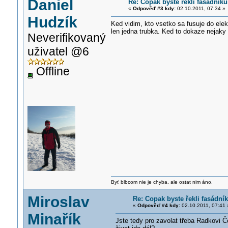
Daniel
Re: Copak byste řekli fasádníků
«
Odpověď #3 kdy:
02.10.2011, 07:34 »
Hudzík
Ked vidim, kto vsetko sa fusuje do elekt
len jedna trubka. Ked to dokaze nejaky 
Neverifikovaný
uživatel @6
Offline
Byť blbcom nie je chyba, ale ostat nim áno.
Miroslav
Re: Copak byste řekli fasádní
«
Odpověď #4 kdy:
02.10.2011, 07:41 
Minařík
Jste tedy pro zavolat třeba Radkovi 