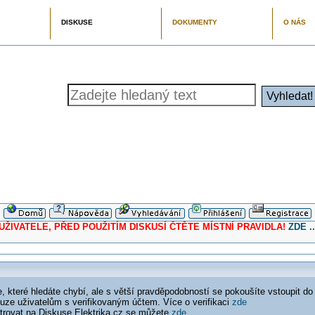
DISKUSE
DOKUMENTY
O NÁS
ELE, PŘED POUŽITÍM DISKUSÍ ČTĚTE MÍSTNÍ PRAVIDLA!
ZDE ..
 které hledáte chybí, ale s větší pravděpodobností se pokoušíte vstoupit do
ouze uživatelům s verifikovaným účtem. Více o verifikaci
zde
istrovat na Diskuse Elektrika.cz se můžete
zde