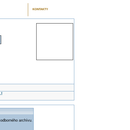
KONTAKTY
.!
 odborného archívu.