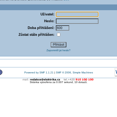
Uživatel:
Heslo:
Doba přihlášení:
Zůstat stále přihlášen:
Zapomněl jsi heslo?
Powered by SMF 1.1.21
|
SMF © 2006, Simple Machines
Stránka vytvořena za 0.007 sekund, 10 dotazů.