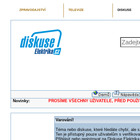
ZPRAVODAJSTVÍ
TELEVIZE
DISKUSE
Novinky:
PROSÍME VŠECHNY UŽIVATELE, PŘED POUŽITÍM 
Varování!
Téma nebo diskuse, které hledáte chybí, ale s
Ten je přístupný pouze uživatelům s verifikov
Přihlásit nebo registrovat na Diskuse Elektri