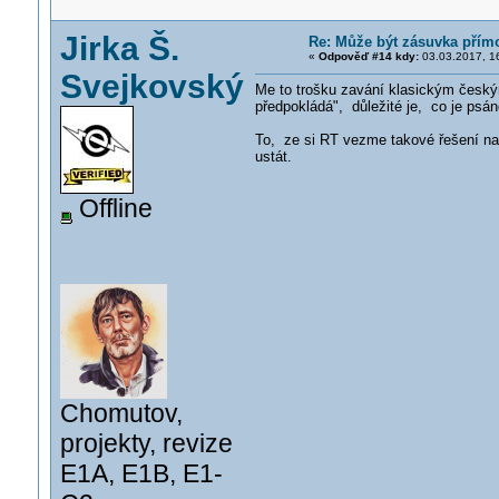
Jirka Š.
Re: Může být zásuvka pří
«
Odpověď #14 kdy:
03.03.2017, 1
Svejkovský
Me to trošku zavání klasickým českým
předpokládá", důležité je, co je psán
To, ze si RT vezme takové řešení na t
ustát.
Offline
Chomutov,
projekty, revize
E1A, E1B, E1-