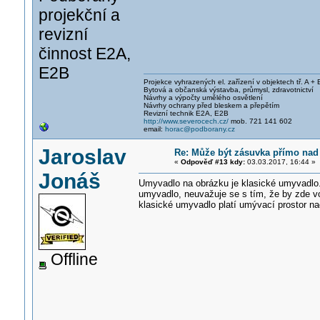
projekční a
revizní
činnost E2A,
E2B
Projekce vyhrazených el. zařízení v objektech tř. A + 
Bytová a občanská výstavba, průmysl, zdravotnictví
Návrhy a výpočty umělého osvětlení
Návrhy ochrany před bleskem a přepětím
Revizní technik E2A, E2B
http://www.severocech.cz/
mob. 721 141 602
email:
horac@podborany.cz
Jaroslav
Re: Může být zásuvka přímo na
«
Odpověď #13 kdy:
03.03.2017, 16:44 »
Jonáš
Umyvadlo na obrázku je klasické umyvadlo
umyvadlo, neuvažuje se s tím, že by zde v
klasické umyvadlo platí umývací prostor n
Offline