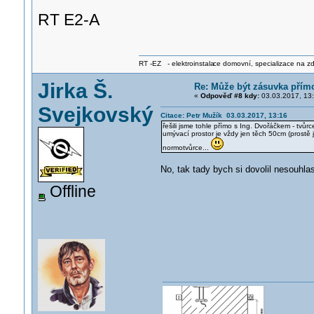
RT E2-A
RT -EZ - elektroinstala
ce domovní, specializace na zdra
Jirka Š.
Re: Může být zásuvka pří
«
Odpověď #8 kdy:
03.03.2017, 13:
Svejkovský
Citace: Petr Mužík 03.03.2017, 13:16
řešili jsme tohle přímo s Ing. Dvořáčkem - tvů
umývací prostor je vždy jen těch 50cm (prostě 
normotvůrce...
No, tak tady bych si dovolil nesouhlas
Offline