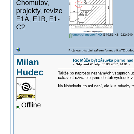
Chomutov,
projekty, revize
E1A, E1B, E1-
C2
umyvaci_prostor.PNG
(149.81 KB, 522x540 -
Projektant (strojní zařízení/energetika/TZ budo
Milan
Re: Může být zásuvka přímo na
«
Odpověď #9 kdy:
03.03.2017, 14:01 »
Hudec
Takže po naprosto neznámých vstupních údají
cákavost uživatele jsme dostali výsledek v
Na Nobelovku to asi není, ale kus odvahy 
Offline