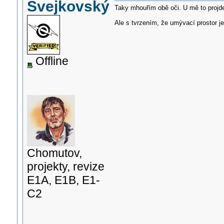
Svejkovský
Taky mhouřím obě oči. U mě to projde
Ale s tvrzením, že umývací prostor je 
Offline
Chomutov,
projekty, revize
E1A, E1B, E1-
C2