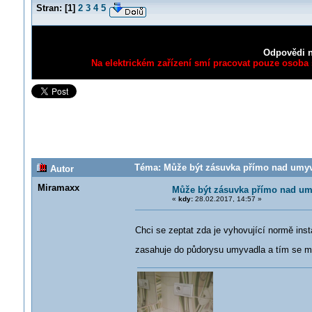
Stran:
[
1
]
2
3
4
5
Odpovědi n
Na elektrickém zařízení smí pracovat pouze osoba s
Téma: Může být zásuvka přímo nad umyv
Autor
Miramaxx
Může být zásuvka přímo nad u
«
kdy:
28.02.2017, 14:57 »
Chci se zeptat zda je vyhovující normě ins
zasahuje do půdorysu umyvadla a tím se mi