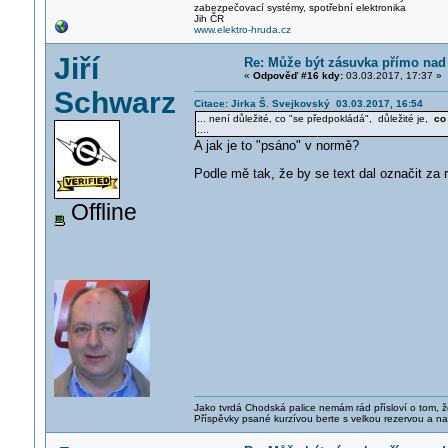
zabezpečovací systémy, spotřební elektronika
Jih ČR
www.elektro-hruda.cz
Jiří
Re: Může být zásuvka přímo na
«
Odpověď #16 kdy:
03.03.2017, 17:37 »
Schwarz
Citace: Jirka Š. Svejkovský 03.03.2017, 16:54
... není důležité, co "se předpokládá", důležité je,
co
....
A jak je to "psáno" v normě?
Podle mě tak, že by se text dal označit z
Offline
Jako tvrdá Chodská palice nemám rád přísloví o tom, ž
Příspěvky psané kurzívou berte s velkou rezervou a na