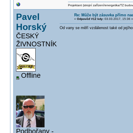
Projektant (strojní zařízení/energetika/TZ budo
Pavel
Re: Může být zásuvka přímo n
«
Odpověď #12 kdy:
03.03.2017, 15:36 »
Horský
Od vany se měří vzdálenost také od jejího
ČESKÝ
ŽIVNOSTNÍK
Offline
Podbořany -