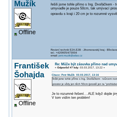
Mužík
řešili jsme tohle přímo s Ing. Dvořáčkem - 
umyvadle je pouze 50cm, tak umývací prosto
opravdu s kraji i 20 cm je to rozumné vysvě
Offline
Revizní technik E2A,E2B - Jihomoravský kraj - Břeclav
tel.: +420605/473004
email:
petr.muzik@atlas.cz
František
Re: Může být zásuvka přímo nad umy
«
Odpověď #7 kdy:
03.03.2017, 13:22 »
Šohajda
Citace: Petr Mužík 03.03.2017, 13:16
řešili jsme tohle přímo s Ing. Dvořáčkem - tvůrcem no
prostor je vždy jen těch 50cm (prostě jen ta "prohlub
Je to rozumné řešení....ALE když dojde ji
V tom vidím ten problém!
Offline