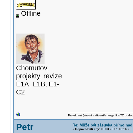
Offline
Chomutov,
projekty, revize
E1A, E1B, E1-
C2
Projektant (strojní zařízení/energetika/TZ budo
Petr
Re: Může být zásuvka přímo na
«
Odpověď #6 kdy:
03.03.2017, 13:16 »