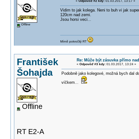
«
Odpověď #2 kdy:
01.03.2017, 13:17 »
Vidim to jak kolega. Neni to buh vi jak sup
120cm nad zemi.
Jsou horsi veci...
Offline
Mírně pokročilý RT
František
Re: Může být zásuvka přímo n
«
Odpověď #3 kdy:
01.03.2017, 13:24 »
Šohajda
Podobně jako kolegové, možná bych dal do
víčkem...
Offline
RT E2-A