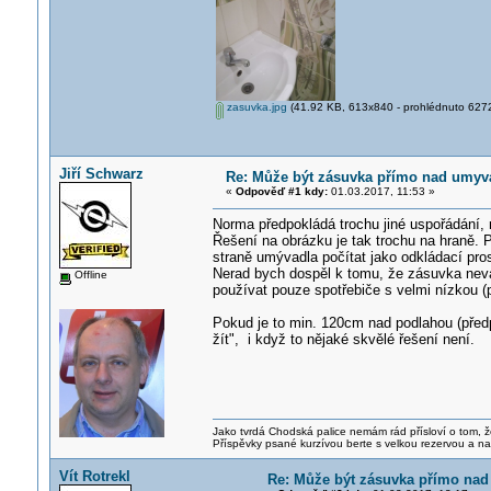
zasuvka.jpg
(41.92 KB, 613x840 - prohlédnuto 6272 
Jiří Schwarz
Re: Může být zásuvka přímo nad umy
«
Odpověď #1 kdy:
01.03.2017, 11:53 »
Norma předpokládá trochu jiné uspořádání, 
Řešení na obrázku je tak trochu na hraně.
straně umývadla počítat jako odkládací pro
Nerad bych dospěl k tomu, že zásuvka neva
Offline
používat pouze spotřebiče s velmi nízkou (pl
Pokud je to min. 120cm nad podlahou (předp
žít", i když to nějaké skvělé řešení není.
Jako tvrdá Chodská palice nemám rád přísloví o tom, ž
Příspěvky psané kurzívou berte s velkou rezervou a na
Vít Rotrekl
Re: Může být zásuvka přímo na