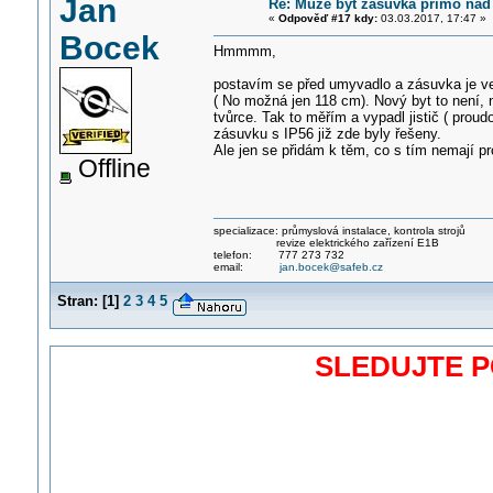
Jan
Re: Může být zásuvka přímo na
«
Odpověď #17 kdy:
03.03.2017, 17:47 »
Bocek
Hmmmm,
postavím se před umyvadlo a zásuvka je v
( No možná jen 118 cm). Nový byt to není, 
tvůrce. Tak to měřím a vypadl jistič ( pro
zásuvku s IP56 již zde byly řešeny.
Ale jen se přidám k těm, co s tím nemají pr
Offline
specializace: průmyslová instalace, kontrola strojů
revize elektrického zařízení E1B
telefon: 777 273 732
email:
jan.bocek@safeb.cz
Stran:
[
1
]
2
3
4
5
SLEDUJTE 