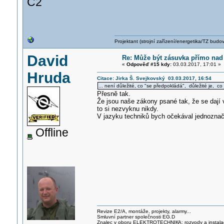
C2
Projektant (strojní zařízení/energetika/TZ budo
David
Re: Může být zásuvka přímo na
«
Odpověď #15 kdy:
03.03.2017, 17:01 »
Hruda
Citace: Jirka Š. Svejkovský 03.03.2017, 16:54
... není důležité, co "se předpokládá", důležité je, co 
Přesně tak.
Že jsou naše zákony psané tak, že se dají v
to si nezvyknu nikdy.
V jazyku techniků bych očekával jednoznačn
Offline
Revize E2/A, montáže, projekty, alarmy...
Smluvní partner společnosti EG.D
Znalec v oboru ELEKTROTECHNIK
A: rozvody a instal