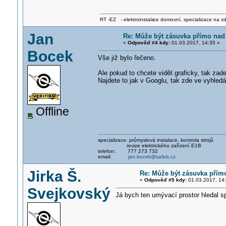
RT -EZ - elektroinstala
ce domovní, specializace na zdra
Jan
Re: Může být zásuvka přímo na
«
Odpověď #4 kdy:
01.03.2017, 14:35 »
Bocek
Vše již bylo řečeno.
Ale pokud to chcete vidět graficky, tak za
Najdete to jak v Googlu, tak zde ve vyhledá
Offline
specializace: průmyslová instalace, kontrola strojů
revize elektrického zařízení E1B
telefon: 777 273 732
email:
jan.bocek@safeb.cz
Jirka Š.
Re: Může být zásuvka pří
«
Odpověď #5 kdy:
01.03.2017, 14:
Svejkovský
Já bych ten umývací prostor hledal 