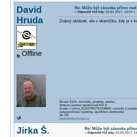
David
Re: Může být zásuvka přímo na
«
Odpověď #10 kdy:
03.03.2017, 14:03 »
Hruda
Známý obrázek, ale v okamžiku, kdy je v ko
Offline
Revize E2/A, montáže, projekty, alarmy...
Smluvní partner společnosti EG.D
Znalec v oboru ELEKTROTECHNIK
A: rozvody a instal
zabezpečovací systémy, spotřební elektronika
Jih ČR
www.elektro-hruda.cz
Jirka Š.
Re: Může být zásuvka pří
«
Odpověď #11 kdy:
03.03.2017, 14