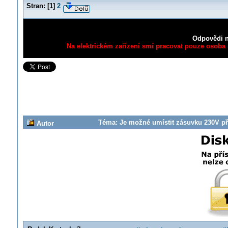
Stran:
[
1
]
2
Odpovědi n
Na elektrickém zařízení smí pracovat pouze osoba s
Téma: Je možné umístit zásuvku 230V p
Autor