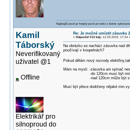
Najkrajší pocit je hrejivý pocit pri srdci z dobre vykonan
Kamil
Re: Je možné umístit zásuvku
«
Odpověď #13 kdy:
12.03.2010, 17:24 
Táborský
Na obrázku se nachází zásuvka nad dře
používají v koupelnách?
Neverifikovaný
uživatel @1
Pokud dělám nový rozvody elektřiny,tak
Mám na mysli: -zásuvka ani spínač ne
-do 120cm musí být min.20cm
Offline
-nad 120cm může být s okrajem
Musí být přece dodrženy nějaké min.vy
Elektrikář pro
silnoproud do