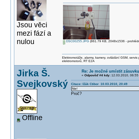
Jsou věci
mezi fází a
nulou
DSC00255.JPG
(861.79 KB, 2048x1536 - prohlédn
Elektromotáže, alarmy, kamery, ovládání GSM, servis 
elektromotorů, RT E2A
Jirka Š.
Re: Je možné umístit zásuvk
«
Odpověď #4 kdy:
12.03.2010, 06:55
Svejkovský
Citace: Ižák Ctibor 10.03.2010, 20:49
Nie!
Proč?
Offline