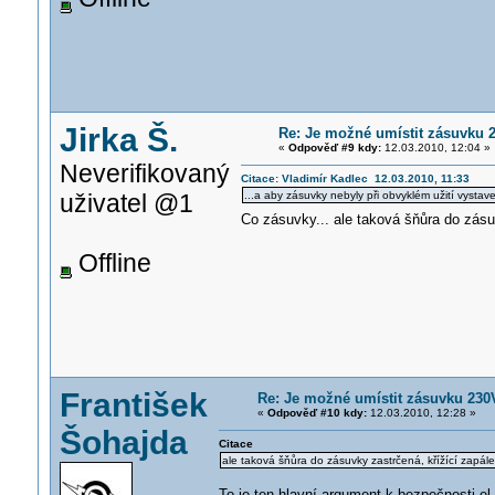
Jirka Š.
Re: Je možné umístit zásuvku
«
Odpověď #9 kdy:
12.03.2010, 12:04 »
Neverifikovaný
Citace: Vladimír Kadlec 12.03.2010, 11:33
uživatel @1
...a aby zásuvky nebyly při obvyklém užití vystav
Co zásuvky... ale taková šňůra do zásu
Offline
František
Re: Je možné umístit zásuvku 23
«
Odpověď #10 kdy:
12.03.2010, 12:28 »
Šohajda
Citace
ale taková šňůra do zásuvky zastrčená, křížící zapá
To je ten hlavní argument k bezpečnosti el.