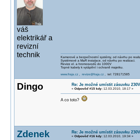
váš
elektrikář a
revizní
technik
Kamerové a bezpečnostní systémy, od návrhu po realiz
Systémové a MaR instalace, od návrhu po realizaci.
Revize el. a hromosvodů do 1000V
Topné kabely k vytápění i ochraně majetku.
www.fraja.cz
,
revize@fraja.cz
, tel: 728171585
Dingo
Re: Je možné umístit zásuvku 230
«
Odpověď #15 kdy:
12.03.2010, 18:17 »
A co toto?
Zdenek
Re: Je možné umístit zásuvku 230
«
Odpověď #16 kdy:
12.03.2010, 19:34 »