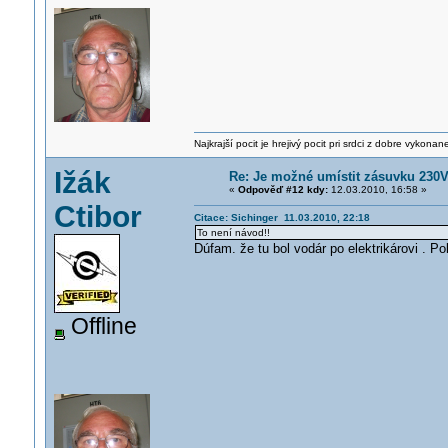
Najkrajší pocit je hrejivý pocit pri srdci z dobre vykonan
Ižák
Re: Je možné umístit zásuvku 230
«
Odpověď #12 kdy:
12.03.2010, 16:58 »
Ctibor
Citace: Sichinger 11.03.2010, 22:18
To není návod!!
Dúfam. že tu bol vodár po elektrikárovi . P
Offline