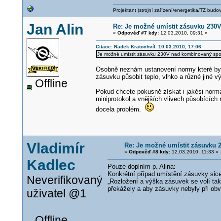
Projektant (strojní zařízení/energetika/TZ budo
Jan Alin
Re: Je možné umístit zásuvku 230
«
Odpověď #7 kdy:
12.03.2010, 09:31 »
Citace: Radek Kratochvíl 10.03.2010, 17:06
Je možné umístit zásuvku 230V nad kombinovaný sporák
Osobně neznám ustanovení normy které by 
zásuvku působit teplo, vlhko a různé jiné vý
Offline
Pokud chcete pokusně získat i jakési norma
miniprotokol a vnějších vlivech působícíc
docela problém.
Vladimír
Re: Je možné umístit zásuvku
«
Odpověď #8 kdy:
12.03.2010, 11:33 »
Kadlec
Pouze doplním p. Alina:
Konkrétní případ umístění zásuvky sice
Neverifikovaný
„Rozložení a výška zásuvek se volí tak
překážely a aby zásuvky nebyly při obv
uživatel @1
Offline