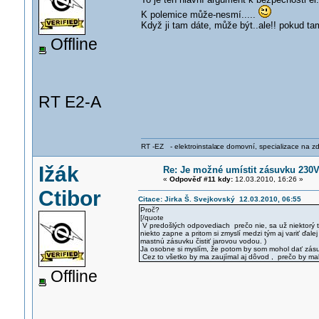
K polemice může-nesmí.....
Když ji tam dáte, může být..ale!! pokud tam
Offline
RT E2-A
RT -EZ - elektroinstala
ce domovní, specializace na zdra
Ižák
Re: Je možné umístit zásuvku 230
«
Odpověď #11 kdy:
12.03.2010, 16:26 »
Ctibor
Citace: Jirka Š. Svejkovský 12.03.2010, 06:55
Proč?
[/quote
V predošlých odpovediach prečo nie, sa už niektorý tu
niekto zapne a pritom si zmyslí medzi tým aj variť ďal
mastnú zásuvku čistiť jarovou vodou. )
Ja osobne si myslím, že potom by som mohol dať zásu
Cez to všetko by ma zaujímal aj dôvod , prečo by mal
Offline