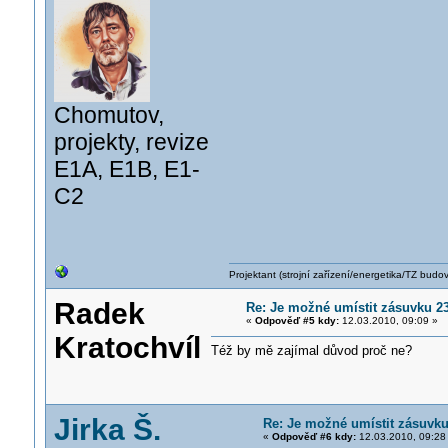
Chomutov,
projekty, revize
E1A, E1B, E1-
C2
Projektant (strojní zařízení/energetika/TZ budo
Radek
Re: Je možné umístit zásuvku 
«
Odpověď #5 kdy:
12.03.2010, 09:09 »
Kratochvíl
Též by mě zajímal důvod proč ne?
Jirka Š.
Re: Je možné umístit zásuvk
«
Odpověď #6 kdy:
12.03.2010, 09:28