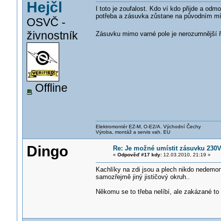
Hejčl
I toto je zoufalost. Kdo ví kdo přijde a odm
potřeba a zásuvka zůstane na původním mís
OSVČ -
živnostník
Zásuvku mimo varné pole je nerozumnější 
Offline
Elektromontér EZ-M, O-E2/A. Východní Čechy
Výroba, montáž a servis vah. EU
Dingo
Re: Je možné umístit zásuvku 230
«
Odpověď #17 kdy:
12.03.2010, 21:19 »
Kachlíky na zdi jsou a plech nikdo nedemontu
samozřejmě jiný jističový okruh..
Někomu se to třeba nelíbí, ale zakázané to 