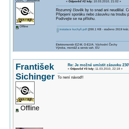
OSVČ - živnostník
«
Odpověď #2 kdy:
10.03.2010, 21:02 »
Rozumný člověk by to snad ani neudělal. 
Připojení sporáku nebo zásuvku na troubu po
Podívejte se na přílohu.
Offline
instalace kuchyň.pdf
(266.1 KB - staženo 2619 krát.
Elektromontér EZ-M, O-E2/A. Východní Čechy
Výroba, montáž a servis vah. EU
František
Re: Je možné umístit zásuvku 23
«
Odpověď #3 kdy:
11.03.2010, 22:18 »
Sichinger
To není návod!!
Offline