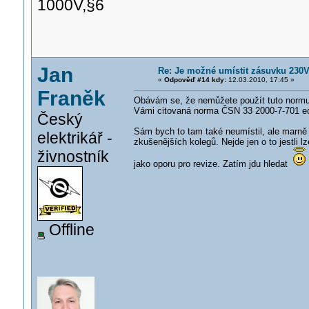
1000V,§6
Jan
Re: Je možné umístit zásuvku 230
«
Odpověď #14 kdy:
12.03.2010, 17:45 »
Franěk
Obávám se, že nemůžete použít tuto normu,
Vámi citovaná norma ČSN 33 2000-7-701 ed.
Český
Sám bych to tam také neumístil, ale marně
elektrikář -
zkušenějších kolegů. Nejde jen o to jestli
živnostník
jako oporu pro revize. Zatím jdu hledat
Offline