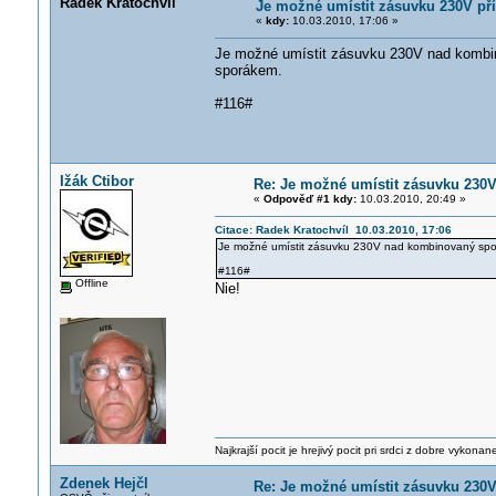
Radek Kratochvíl
Je možné umístit zásuvku 230V p
«
kdy:
10.03.2010, 17:06 »
Je možné umístit zásuvku 230V nad kombino
sporákem.
#116#
Ižák Ctibor
Re: Je možné umístit zásuvku 230
«
Odpověď #1 kdy:
10.03.2010, 20:49 »
Citace: Radek Kratochvíl 10.03.2010, 17:06
Je možné umístit zásuvku 230V nad kombinovaný sporák
#116#
Offline
Nie!
Najkrajší pocit je hrejivý pocit pri srdci z dobre vykonan
Zdenek Hejčl
Re: Je možné umístit zásuvku 230