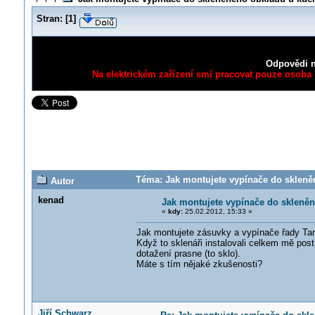
Stran:
[
1
]
Odpovědi n
Na elektrickém zařízení smí pracovat pouze osoba s
Téma: Jak montujete vypínače do skleně
Autor
kenad
Jak montujete vypínače do skleně
«
kdy:
25.02.2012, 15:33 »
Jak montujete zásuvky a vypínače řady Ta
Když to sklenáři instalovali celkem mě post
dotažení prasne (to sklo).
Máte s tím nějaké zkušenosti?
Jiří Schwarz