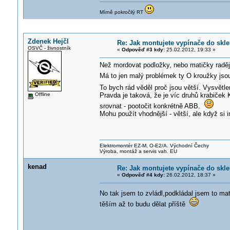
Mírně pokročilý RT
Zdenek Hejčl
Re: Jak montujete vypínače do skl
OSVČ - živnostník
«
Odpověď #3 kdy:
25.02.2012, 19:33 »
Než mordovat podložky, nebo matičky raděj
Má to jen malý problémek ty O kroužky jso
To bych rád věděl proč jsou větší. Vysvětle
Offline
Pravda je taková, že je víc druhů krabiček
srovnat - pootočit konkrétně ABB.
Mohu použít vhodnější - větší, ale když si 
Elektromontér EZ-M, O-E2/A. Východní Čechy
Výroba, montáž a servis vah. EU
kenad
Re: Jak montujete vypínače do skl
«
Odpověď #4 kdy:
26.02.2012, 18:37 »
No tak jsem to zvládl,podkládal jsem to 
těším až to budu dělat příště