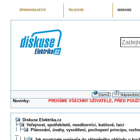
ZPRAVODAJSTVÍ
TELEVIZE
DISKUSE
Novinky:
PROSÍME VŠECHNY UŽIVATELE, PŘED POUŽITÍM 
Diskuse Elektrika.cz
Veřejnost, spotřebitelé, neodborníci, kutilové, laici
Plánování, úvahy, vysvětlení, pochopení principu, rozhod
...
Jak montujete vypínače do skleněného obkladu u kuc