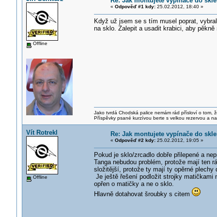
Re: Jak montujete vypínače do skl
«
Odpověď #1 kdy:
25.02.2012, 18:40 »
Když už jsem se s tím musel poprat, vybrali
na sklo. Zalepit a usadit krabici, aby pěkně 
Offline
Jako tvrdá Chodská palice nemám rád přísloví o tom, ž
Příspěvky psané kurzívou berte s velkou rezervou a na
Vít Rotrekl
Re: Jak montujete vypínače do skl
«
Odpověď #2 kdy:
25.02.2012, 19:05 »
Pokud je sklo/zrcadlo dobře přilepené a ne
Tanga nebudou problém, protože mají ten rám
složitější, protože ty mají ty opěrné plechy
Je ještě řešení podložit strojky matičkami
Offline
opřen o matičky a ne o sklo.
Hlavně dotahovat šroubky s citem