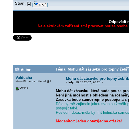
Stran:
[
1
]
Odpovědi n
Na elektrickém zařízení smí pracovat pouze osoba s
Téma: Mohu dát zásuvku pro topný žebří
Autor
Valducha
Mohu dát zásuvku pro topný žebří
Neverifikovaný uživatel @1
«
kdy:
19.03.2007, 20:20 »
Offline
Mohu dát zásuvku, která bude pouze pro
Neni jiná možnost s ohledem na rozměry
Zásuvka bude samozrejme pospojena s 
Dále by mě zajímalo jakou svorkou žebřík po
pospojit také.
Poslední dotaz-měla by mít lednička samos
Moderátor: jeden dotaz/jedna otázka!