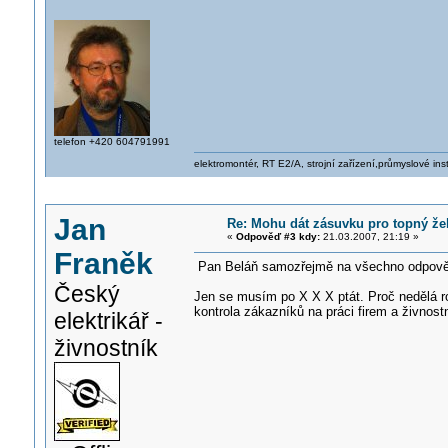
telefon +420 604791991
elektromontér, RT E2/A, strojní zařízení,průmyslové ins
Jan
Re: Mohu dát zásuvku pro topný že
«
Odpověď #3 kdy:
21.03.2007, 21:19 »
Franěk
Pan Beláň samozřejmě na všechno odpověd
Český
Jen se musím po X X X ptát. Proč nedělá ro
kontrola zákazníků na práci firem a živnost
elektrikář -
živnostník