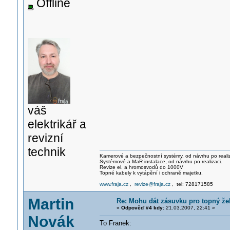
Offline
váš
elektrikář a
revizní
technik
Kamerové a bezpečnostní systémy, od návrhu po realiz
Systémové a MaR instalace, od návrhu po realizaci.
Revize el. a hromosvodů do 1000V
Topné kabely k vytápění i ochraně majetku.
www.fraja.cz
,
revize@fraja.cz
, tel: 728171585
Martin
Re: Mohu dát zásuvku pro topný že
«
Odpověď #4 kdy:
21.03.2007, 22:41 »
Novák
To Franek: