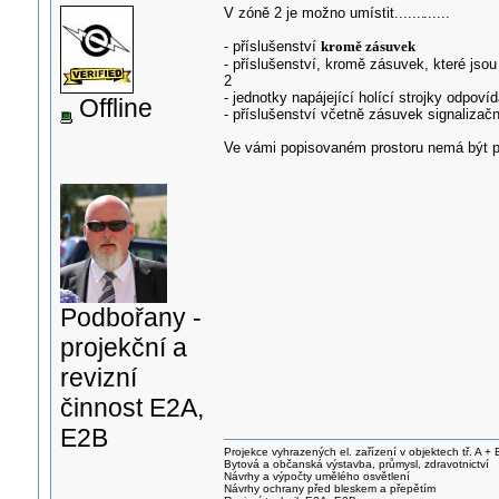
V zóně 2 je možno umístit.......
......
- příslušenství
kromě zásuvek
- příslušenství, kromě zásuvek, které js
2
- jednotky napájející holící strojky odpo
Offline
- příslušenství včetně zásuvek signaliz
Ve vámi popisovaném prostoru nemá být p
Podbořany -
projekční a
revizní
činnost E2A,
E2B
Projekce vyhrazených el. zařízení v objektech tř. A + 
Bytová a občanská výstavba, průmysl, zdravotnictví
Návrhy a výpočty umělého osvětlení
Návrhy ochrany před bleskem a přepětím