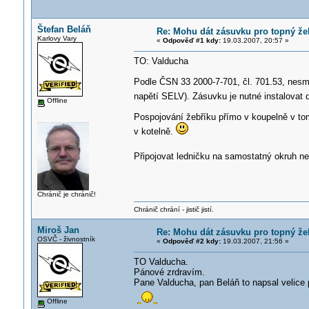
Štefan Beláň
Re: Mohu dát zásuvku pro topný že
Karlovy Vary
«
Odpověď #1 kdy:
19.03.2007, 20:57 »
TO: Valducha
Podle ČSN 33 2000-7-701, čl. 701.53, nesm
napětí SELV). Zásuvku je nutné instalovat
Offline
Pospojování žebříku přímo v koupelně v tom
v kotelně.
Připojovat ledničku na samostatný okruh n
Chránič je chránič!
Chránič chrání - jistič jistí.
Miroš Jan
Re: Mohu dát zásuvku pro topný že
OSVČ - živnostník
«
Odpověď #2 kdy:
19.03.2007, 21:56 »
TO Valducha.
Pánové zrdravím.
Pane Valducha, pan Beláň to napsal velice 
Offline