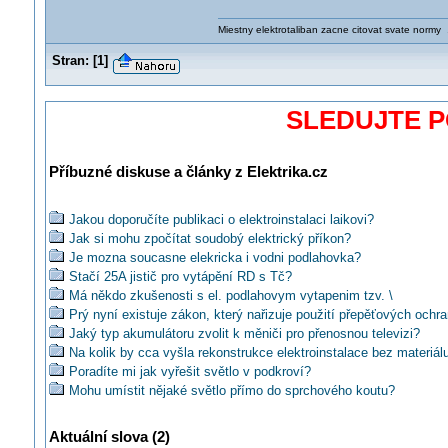
Miestny elektrotaliban zacne citovat svate normy .
Stran:
[
1
]
SLEDUJTE 
Příbuzné diskuse a články z Elektrika.cz
Jakou doporučíte publikaci o elektroinstalaci laikovi?
Jak si mohu zpočítat soudobý elektrický příkon?
Je mozna soucasne elekricka i vodni podlahovka?
Stačí 25A jistič pro vytápění RD s Tč?
Má někdo zkušenosti s el. podlahovym vytapenim tzv. \
Prý nyní existuje zákon, který nařizuje použití přepěťových ochra
Jaký typ akumulátoru zvolit k měniči pro přenosnou televizi?
Na kolik by cca vyšla rekonstrukce elektroinstalace bez materiál
Poradíte mi jak vyřešit světlo v podkroví?
Mohu umístit nějaké světlo přímo do sprchového koutu?
Jak mám zapojit 3-f motor do trojúhelníku na 230V když v zásuvc
400V?
Aktuální slova (2)
Mohu použít modrý z 5C pro spínání z HDO?