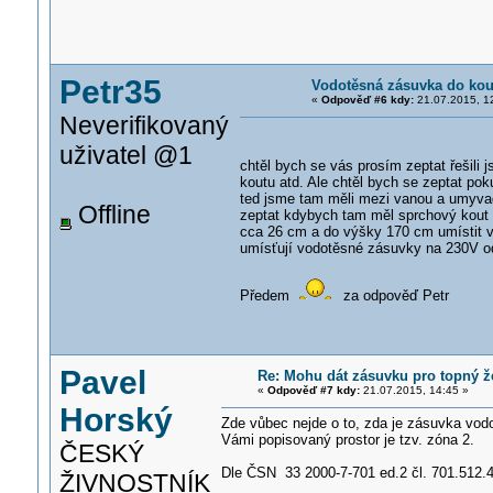
Petr35
Vodotěsná zásuvka do ko
«
Odpověď #6 kdy:
21.07.2015, 1
Neverifikovaný
uživatel @1
chtěl bych se vás prosím zeptat řešili
koutu atd. Ale chtěl bych se zeptat p
ted jsme tam měli mezi vanou a umyva
Offline
zeptat kdybych tam měl sprchový kout 
cca 26 cm a do výšky 170 cm umístit v
umísťují vodotěsné zásuvky na 230V od
Předem
za odpověď Petr
Pavel
Re: Mohu dát zásuvku pro topný 
«
Odpověď #7 kdy:
21.07.2015, 14:45 »
Horský
Zde vůbec nejde o to, zda je zásuvka vodot
Vámi popisovaný prostor je tzv. zóna 2.
ČESKÝ
Dle ČSN 33 2000-7-701 ed.2 čl. 701.512.4
ŽIVNOSTNÍK