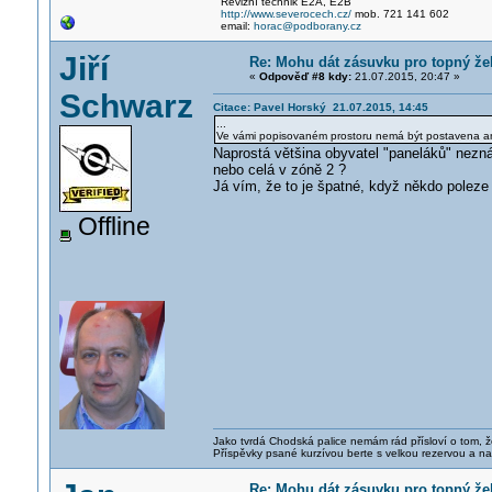
Revizní technik E2A, E2B
http://www.severocech.cz/
mob. 721 141 602
email:
horac@podborany.cz
Jiří
Re: Mohu dát zásuvku pro topný že
«
Odpověď #8 kdy:
21.07.2015, 20:47 »
Schwarz
Citace: Pavel Horský 21.07.2015, 14:45
...
Ve vámi popisovaném prostoru nemá být postavena an
Naprostá většina obyvatel "paneláků" nezná
nebo celá v zóně 2 ?
Já vím, že to je špatné, když někdo poleze 
Offline
Jako tvrdá Chodská palice nemám rád přísloví o tom, ž
Příspěvky psané kurzívou berte s velkou rezervou a na
Re: Mohu dát zásuvku pro topný že