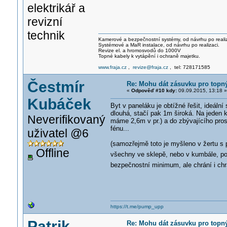
elektrikář a
revizní
technik
Kamerové a bezpečnostní systémy, od návrhu po realiz
Systémové a MaR instalace, od návrhu po realizaci.
Revize el. a hromosvodů do 1000V
Topné kabely k vytápění i ochraně majetku.
www.fraja.cz
,
revize@fraja.cz
, tel: 728171585
Čestmír
Re: Mohu dát zásuvku pro topn
«
Odpověď #10 kdy:
09.09.2015, 13:18 »
Kubáček
Byt v paneláku je obtížné řešit, ideáln
dlouhá, stačí pak 1m široká. Na jeden k
Neverifikovaný
máme 2,6m v pr.) a do zbývajícího pro
fénu...
uživatel @6
(samozřejmě toto je myšleno v žertu s
Offline
všechny ve sklepě, nebo v kumbále, po
bezpečnostní minimum, ale chrání i ch
https://t.me/pump_upp
Patrik
Re: Mohu dát zásuvku pro topn