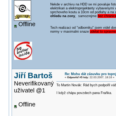
Nekde v archivu na HDD se mi povaluje fot
elektrikari a elektroprojekt
anty vybavenymi v
sprchoveho koutu a 10cm od podlahy a na z
ohledu na zony
, samozrejme
bez chranic
Offline
Tech realizaci od "odborniku" jsem videl dos
normy v maximalni snaze
udelat to spravn
Jiří Bartoš
Re: Mohu dát zásuvku pro topn
«
Odpověď #5 kdy:
22.03.2007, 18:16 »
Neverifikovaný
To Martin Novák: Rád bych podpořil váš
uživatel @1
I když chápu povzdech pana Fraňka.
Offline