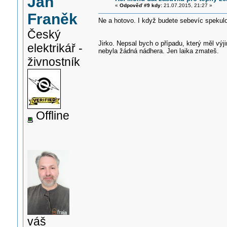
Jan
«
Odpověď #9 kdy:
21.07.2015, 21:27 »
Franěk
Ne a hotovo. I když budete sebevíc spekulo
Český
Jirko. Nepsal bych o případu, který měl v
elektrikář -
nebyla žádná nádhera. Jen laika zmateš.
živnostník
Offline
váš