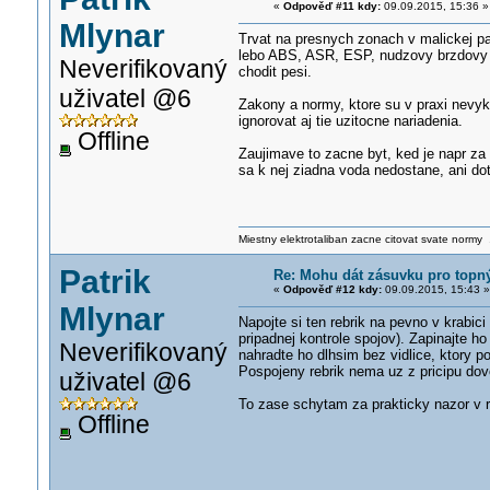
«
Odpověď #11 kdy:
09.09.2015, 15:36 »
Mlynar
Trvat na presnych zonach v malickej pa
lebo ABS, ASR, ESP, nudzovy brzdovy a
Neverifikovaný
chodit pesi.
uživatel @6
Zakony a normy, ktore su v praxi nevy
ignorovat aj tie uzitocne nariadenia.
Offline
Zaujimave to zacne byt, ked je napr z
sa k nej ziadna voda nedostane, ani do
Miestny elektrotaliban zacne citovat svate normy .
Patrik
Re: Mohu dát zásuvku pro topn
«
Odpověď #12 kdy:
09.09.2015, 15:43 »
Mlynar
Napojte si ten rebrik na pevno v krabic
pripadnej kontrole spojov). Zapinajte 
Neverifikovaný
nahradte ho dlhsim bez vidlice, ktory p
Pospojeny rebrik nema uz z pricipu do
uživatel @6
To zase schytam za prakticky nazor v r
Offline