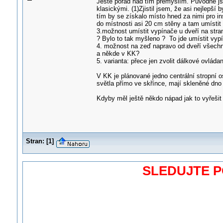
Ještě pořád nad tím přemýšlím. Původně js
klasickými. (1)Zjistil jsem, že asi nejlepší
tím by se získalo místo hned za nimi pro in
do místnosti asi 20 cm stěny a tam umístit
3.možnost umístit vypínače u dveří na stran
? Bylo to tak myšleno ? To jde umístit vy
4. možnost na zeď napravo od dveří všechn
a někde v KK?
5. varianta: přece jen zvolit dálkové ovládan
V KK je plánované jedno centrální stropní o
světla přímo ve skřínce, mají skleněné dno a
Kdyby měl ještě někdo nápad jak to vyřešit
Stran:
[
1
]
SLEDUJTE 