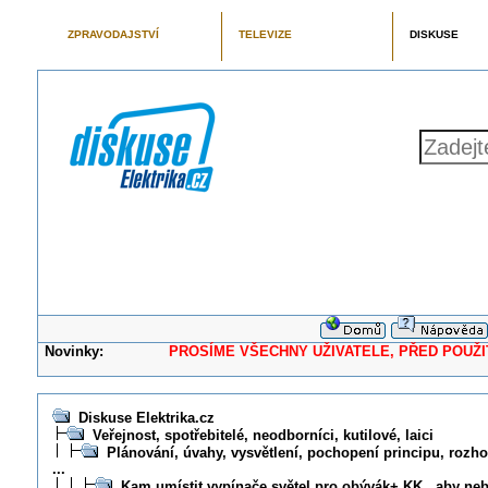
ZPRAVODAJSTVÍ
TELEVIZE
DISKUSE
Novinky:
PROSÍME VŠECHNY UŽIVATELE, PŘED POUŽITÍM 
Diskuse Elektrika.cz
Veřejnost, spotřebitelé, neodborníci, kutilové, laici
Plánování, úvahy, vysvětlení, pochopení principu, rozhod
...
Kam umístit vypínače světel pro obývák+ KK , aby neby