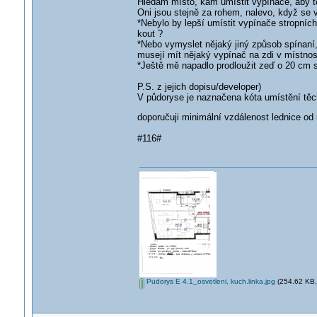
Hledám místo, kam umístit vypínače, aby to 
Oni jsou stejně za rohem, nalevo, když se 
*Nebylo by lepší umístit vypínače stropníc
kout ?
*Nebo vymyslet nějaký jiný způsob spínaní
musejí mít nějaký vypínač na zdi v místno
*Ještě mě napadlo prodloužit zeď o 20 cm 
P.S. z jejich dopisu/developer)
V půdoryse je naznačena kóta umístění těc
doporučuji minimální vzdálenost lednice 
#116#
Pudorys E 4.1_osvetleni, kuch.linka.jpg
(254.62 KB, 