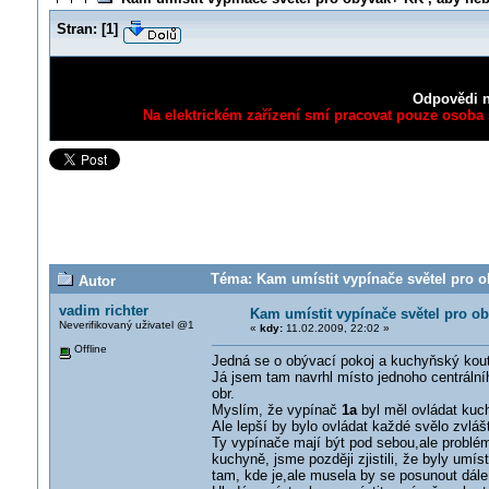
Stran:
[
1
]
Odpovědi n
Na elektrickém zařízení smí pracovat pouze osoba s
Téma: Kam umístit vypínače světel pro ob
Autor
vadim richter
Kam umístit vypínače světel pro ob
Neverifikovaný uživatel @1
«
kdy:
11.02.2009, 22:02 »
Offline
Jedná se o obývací pokoj a kuchyňský kout
Já jsem tam navrhl místo jednoho centrálního
obr.
Myslím, že vypínač
1a
byl měl ovládat kuc
Ale lepší by bylo ovládat každé svělo zvláš
Ty vypínače mají být pod sebou,ale problé
kuchyně, jsme později zjistili, že byly umís
tam, kde je,ale musela by se posunout dále,