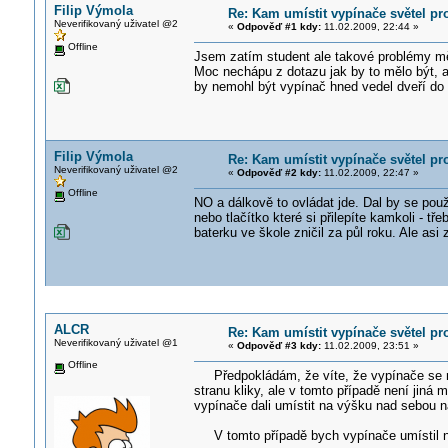
Filip Výmola
Re: Kam umístit vypínače světel pr
Neverifikovaný uživatel @2
«
Odpověď #1 kdy:
11.02.2009, 22:44 »
Offline
Jsem zatím student ale takové problémy mě 
Moc nechápu z dotazu jak by to mělo být, al
by nemohl být vypínač hned vedel dveří do
Filip Výmola
Re: Kam umístit vypínače světel pr
Neverifikovaný uživatel @2
«
Odpověď #2 kdy:
11.02.2009, 22:47 »
Offline
NO a dálkově to ovládat jde. Dal by se pou
nebo tlačítko které si přilepíte kamkoli - t
baterku ve škole zničil za půl roku. Ale asi
ALCR
Re: Kam umístit vypínače světel pr
Neverifikovaný uživatel @1
«
Odpověď #3 kdy:
11.02.2009, 23:51 »
Offline
Předpokládám, že víte, že vypínače se ma
stranu kliky, ale v tomto případě není jiná 
vypínače dali umístit na výšku nad sebou na
V tomto případě bych vypínače umístil na p