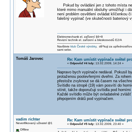
Pokud by ovládání jen z tohoto místa nevyh
které mimo manuální obsluhy umožňují i d
není problém osvětlení ovládat klíčenkou či 
falešný vypínač (ve skutečnosti bateriový 
Elektromechani
k el. zařízení §6+8
Revizní technik el. zařízení a bleskosvodů E2/A
--------------------------------------------------
Navštivte
klub České výrobky
, dě*kuji za upřednostňo
sami sebe.
Tomáš Jarovec
Re: Kam umístit vypínače světel pr
«
Odpověď #4 kdy:
13.02.2009, 14:24 »
Napravo bych vypínače nedával. Pokusil bych
protaženou pootevřenými dveřmi. Za rohem v
přestože zvyknout se dá časem na všechn
Svítidlo na stropě (19) vám posvítí do horní
stínit, takže doporučuji svítidla pod horními
Každé svítidlo může být ovladatelné zvlášť
přepojením drátů pod vypínačem.
vadim richter
Re: Kam umístit vypínače světel pr
Neverifikovaný uživatel @1
«
Odpověď #5 kdy:
13.02.2009, 23:40 »
Offline