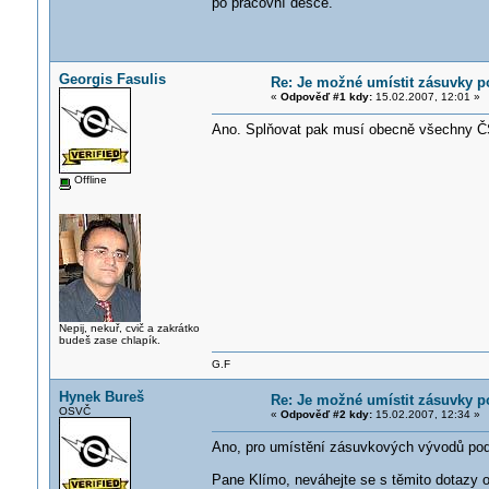
po pracovní desce.
Georgis Fasulis
Re: Je možné umístit zásuvky 
«
Odpověď #1 kdy:
15.02.2007, 12:01 »
Ano. Splňovat pak musí obecně všechny ČSN
Offline
Nepij, nekuř, cvič a zakrátko
budeš zase chlapík.
G.F
Hynek Bureš
Re: Je možné umístit zásuvky 
OSVČ
«
Odpověď #2 kdy:
15.02.2007, 12:34 »
Ano, pro umístění zásuvkových vývodů pod
Pane Klímo, neváhejte se s těmito dotazy ob