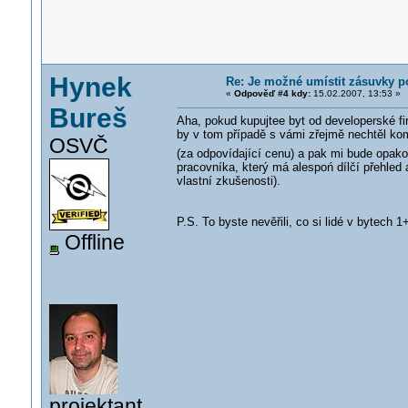
Hynek
Re: Je možné umístit zásuvky 
«
Odpověď #4 kdy:
15.02.2007, 13:53 »
Bureš
Aha, pokud kupujtee byt od developerské fir
by v tom případě s vámi zřejmě nechtěl komu
OSVČ
(za odpovídající cenu) a pak mi bude opak
pracovníka, který má alespoń dílčí přehled 
vlastní zkušenosti).
P.S. To byste nevěřili, co si lidé v bytec
Offline
projektant