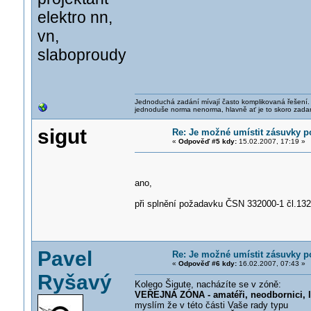
elektro nn,
vn,
slaboproudy
Jednoduchá zadání mívají často komplikovaná řešení. J
jednoduše norma nenorma, hlavně ať je to skoro zada
sigut
Re: Je možné umístit zásuvky 
«
Odpověď #5 kdy:
15.02.2007, 17:19 »
ano,
při splnění požadavku ČSN 332000-1 čl.132
Pavel
Re: Je možné umístit zásuvky 
«
Odpověď #6 kdy:
16.02.2007, 07:43 »
Ryšavý
Kolego Šigute, nacházíte se v zóně:
VEŘEJNÁ ZÓNA - amatéři, neodbornici, l
myslím že v této části Vaše rady typu