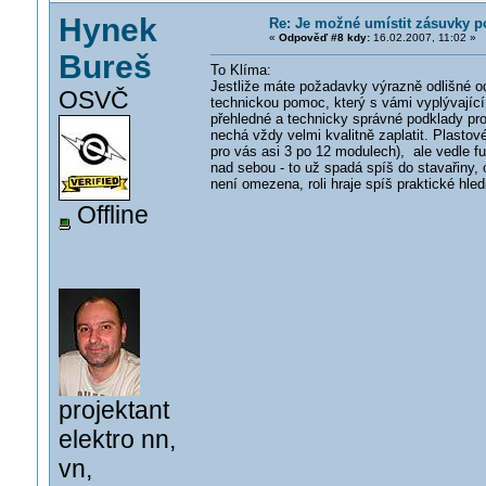
Hynek
Re: Je možné umístit zásuvky 
«
Odpověď #8 kdy:
16.02.2007, 11:02 »
Bureš
To Klíma:
Jestliže máte požadavky výrazně odlišné o
OSVČ
technickou pomoc, který s vámi vyplývající
přehledné a technicky správné podklady pro 
nechá vždy velmi kvalitně zaplatit. Plasto
pro vás asi 3 po 12 modulech), ale vedle f
nad sebou - to už spadá spíš do stavařiny,
není omezena, roli hraje spíš praktické hle
Offline
projektant
elektro nn,
vn,