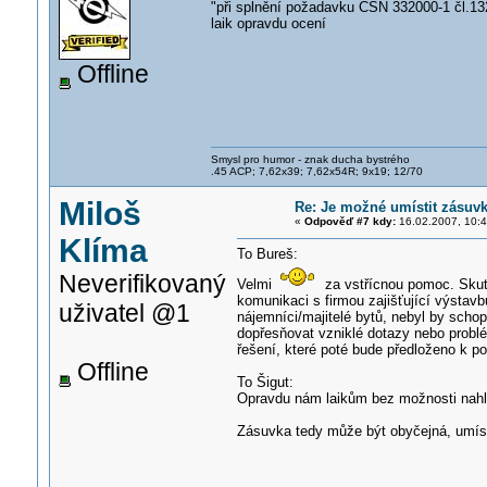
"při splnění požadavku ČSN 332000-1 čl.13
laik opravdu ocení
Offline
Smysl pro humor - znak ducha bystrého
.45 ACP; 7,62x39; 7,62x54R; 9x19; 12/70
Miloš
Re: Je možné umístit zásuv
«
Odpověď #7 kdy:
16.02.2007, 10:4
Klíma
To Bureš:
Neverifikovaný
Velmi
za vstřícnou pomoc. Skuteč
komunikaci s firmou zajišťující výstav
uživatel @1
nájemníci/majitelé bytů, nebyl by schope
dopřesňovat vzniklé dotazy nebo probl
řešení, které poté bude předloženo k pos
Offline
To Šigut:
Opravdu nám laikům bez možnosti nahlé
Zásuvka tedy může být obyčejná, umís