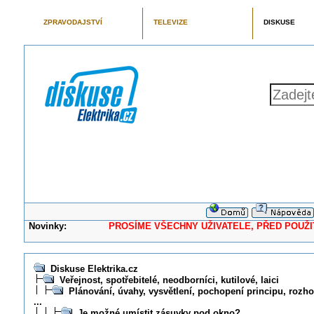
ZPRAVODAJSTVÍ
TELEVIZE
DISKUSE
Novinky:
PROSÍME VŠECHNY UŽIVATELE, PŘED POUŽITÍM 
Diskuse Elektrika.cz
Veřejnost, spotřebitelé, neodborníci, kutilové, laici
Plánování, úvahy, vysvětlení, pochopení principu, rozhod
...
Je možné umístit zásuvky pod okno?