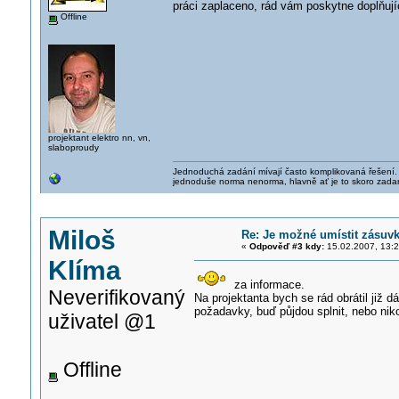
práci zaplaceno, rád vám poskytne doplňují
Offline
projektant elektro nn, vn,
slaboproudy
Jednoduchá zadání mívají často komplikovaná řešení. J
jednoduše norma nenorma, hlavně ať je to skoro zada
Miloš
Re: Je možné umístit zásuv
«
Odpověď #3 kdy:
15.02.2007, 13:2
Klíma
za informace.
Neverifikovaný
Na projektanta bych se rád obrátil již dá
požadavky, buď půjdou splnit, nebo nikol
uživatel @1
Offline