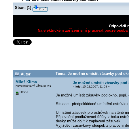
Stran:
[
1
]
Odpovědi n
Na elektrickém zařízení smí pracovat pouze osoba s
Téma: Je možné umístit zásuvky pod okn
Autor
Miloš Klíma
Je možné umístit zásuvky pod
Neverifikovaný uživatel @1
«
kdy:
15.02.2007, 11:08 »
Offline
Je možné umístit zásuvky pod okno, popř. 
Situace - předpokládané umístění ostrůvku
Umístění zásuvek pro ostrůvek na stěně mim
Připevnění prodlužovací šňůry z boku ostrův
desky může dojít k zaplavení zásuvek.
Vyjížděcí zásuvkový sloupek z pracovní desky