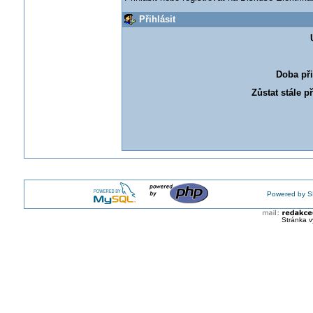
Přihlásit
Doba při
Zůstat stále p
Powered by S
Stránka v