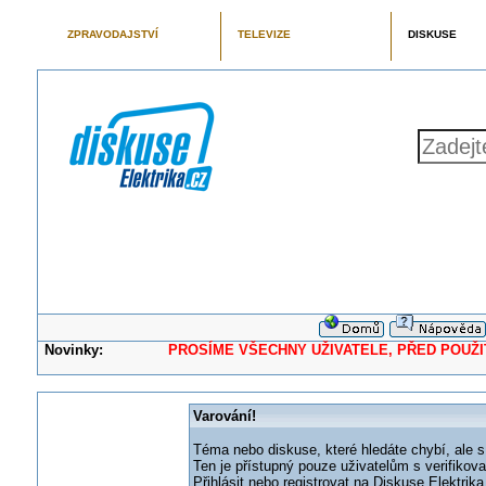
ZPRAVODAJSTVÍ
TELEVIZE
DISKUSE
Novinky:
PROSÍME VŠECHNY UŽIVATELE, PŘED POUŽITÍM 
Varování!
Téma nebo diskuse, které hledáte chybí, ale s
Ten je přístupný pouze uživatelům s verifikov
Přihlásit nebo registrovat na Diskuse Elektri