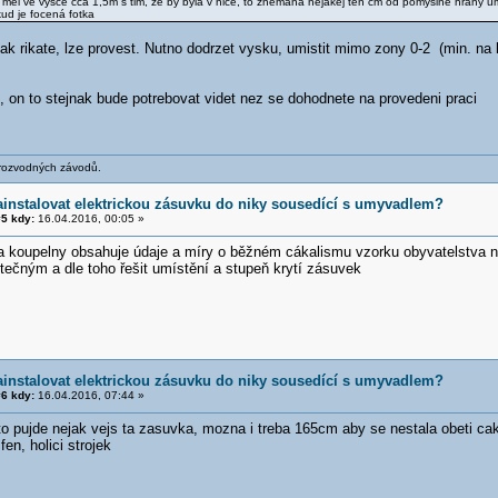
í měl ve výšce cca 1,5m s tim, že by byla v nice, to znemaná nějakej ten cm od pomyslné hrany u
ud je focená fotka
jak rikate, lze provest. Nutno dodrzet vysku, umistit mimo zony 0-2 (min. na h
 on to stejnak bude potrebovat videt nez se dohodnete na provedeni praci
 rozvodných závodů.
ainstalovat elektrickou zásuvku do niky sousedící s umyvadlem?
5 kdy:
16.04.2016, 00:05 »
 koupelny obsahuje údaje a míry o běžném cákalismu vzorku obyvatelstva 
ečným a dle toho řešit umístění a stupeň krytí zásuvek
ainstalovat elektrickou zásuvku do niky sousedící s umyvadlem?
6 kdy:
16.04.2016, 07:44 »
to pujde nejak vejs ta zasuvka, mozna i treba 165cm aby se nestala obeti caka
en, holici strojek