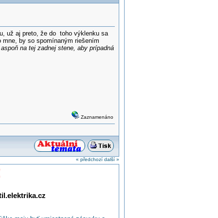
u, už aj preto, že do toho výklenku sa
po mne, by so spomínaným riešením
aspoň na tej zadnej stene, aby prípadná
Zaznamenáno
« předchozí
další »
!
l.elektrika.cz