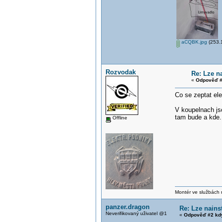
aCQBK.jpg
(253.1
Rozvodak
Re: Lze n
«
Odpověď #
Co se zeptat ele
V koupelnach js
tam bude a kde.
Offline
Montér ve službách
panzer.dragon
Re: Lze nains
Neverifikovaný uživatel @1
«
Odpověď #2 kd