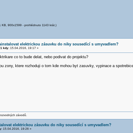
 KB, 900x1599 - prohlédnuto 1143 krát.)
ainstalovat elektrickou zásuvku do niky sousedící s umyvadlem?
1 kdy:
15.04.2016, 19:17 »
ktrikare co to bude delat, nebo podivat do projektu?
ou zony, ktere rozhoduji o tom kde mohou byt zasuvky, vypinace a spotrebice
 rozvodných závodů.
talovat elektrickou zásuvku do niky sousedící s umyvadlem?
y:
15.04.2016, 19:26 »