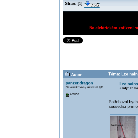
Stran:
[
1
]
Na elektrickém zařízení s
Téma: Lze nain
Autor
panzer.dragon
Lze nains
Neverifikovaný uživatel @1
«
kdy:
15.04
Offline
Potřeboval bych
sousedící přím