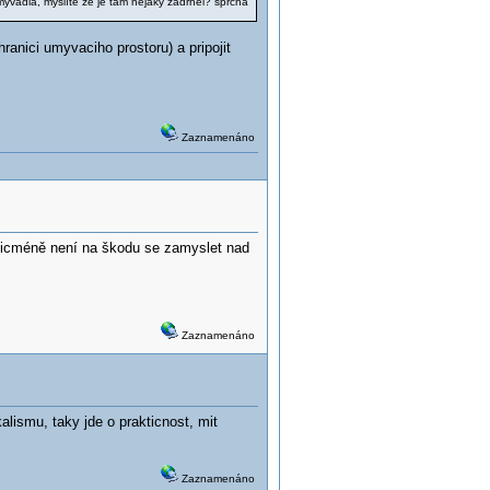
myvadla, myslíte že je tam nějaký zádrhel? sprcha
ranici umyvaciho prostoru) a pripojit
Zaznamenáno
nicméně není na škodu se zamyslet nad
Zaznamenáno
lismu, taky jde o prakticnost, mit
Zaznamenáno