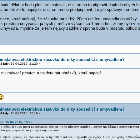
o bude dělat si budu platit za instalaci, chci se na to připravit dopředu abych
a on řek že to nepůjde, chci se trochu předpřipravit, že jdu správným směre
rmace, které udávají, že zásuvka musí být 20cm od líce umyvadla do výšk
í k prostoru umyvadla, já bych jí měl ve výšce cca 1,5m s tim, že by byla v 
umyvadla, myslíte že je tam nějaký zádrhel? sprcha bude v prostoru odkud je
ainstalovat elektrickou zásuvku do niky sousedící s umyvadlem?
3 kdy:
15.04.2016, 21:20 »
e: umývací prostor, a najdete pár obrázků, které napoví
ainstalovat elektrickou zásuvku do niky sousedící s umyvadlem?
4 kdy:
15.04.2016, 22:19 »
gon 15.04.2016, 19:26
de dělat si budu platit za instalaci, chci se na to připravit dopředu abych ho žádal o provediteln
ochu předpřipravit, že jdu správným směrem
e, které udávají, že zásuvka musí být 20cm od líce umyvadla do výšky 1,2m, od výšky 1,2m může 