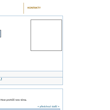
KONTAKTY
.!
 Host prohlíží toto téma.
« předchozí
další »