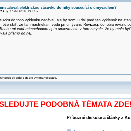
ainstalovat elektrickou zásuvku do niky sousedící s umyvadlem?
7 kdy:
16.04.2016, 15:43 »
suvku do toho výklenku nedával, ale by som ju dal pred ten výklenok na sten
ôže stať, že tam nastriekam vodu pri umývaní. Revizáci, čo robia revíziu 
Trochu mi vadí mimochodom aj to umiestnenie v tom zmysle, že by mala byť 
vala priamo do nej.
jivý pocit pri srdci z dobre vykonanej práce.
SLEDUJTE PODOBNÁ TÉMATA ZDE
Příbuzné diskuse a články z Kuti