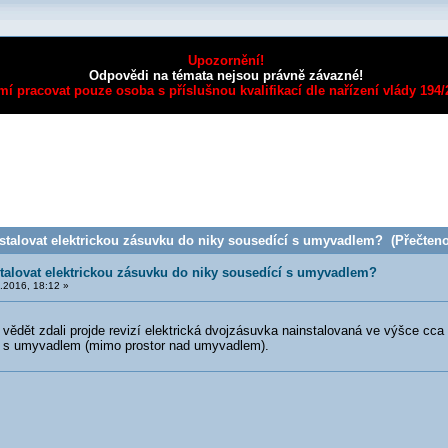
Upozornění!
Odpovědi na témata nejsou právně závazné!
mí pracovat pouze osoba s příslušnou kvalifikací dle nařízení vlády 194
stalovat elektrickou zásuvku do niky sousedící s umyvadlem? (Přečteno
talovat elektrickou zásuvku do niky sousedící s umyvadlem?
.2016, 18:12 »
 vědět zdali projde revizí elektrická dvojzásuvka nainstalovaná ve výšce cc
o s umyvadlem (mimo prostor nad umyvadlem).