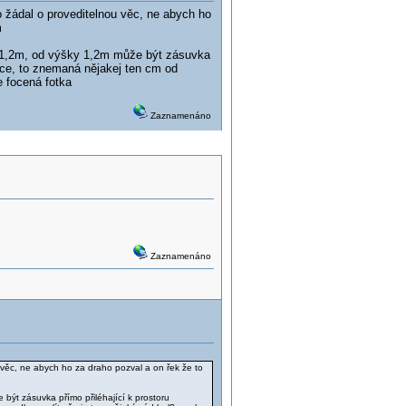
 ho žádal o proveditelnou věc, ne abych ho
m
y 1,2m, od výšky 1,2m může být zásuvka
nice, to znemaná nějakej ten cm od
 focená fotka
Zaznamenáno
Zaznamenáno
ou věc, ne abych ho za draho pozval a on řek že to
být zásuvka přímo přiléhající k prostoru