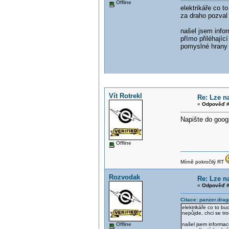
Offline
elektrikáře co t
za draho pozval 
našel jsem info
přímo přiléhajíc
pomyslné hrany 
Vít Rotrekl
Re: Lze n
«
Odpověď #
Napište do googl
Offline
Mírně pokročilý RT
Rozvodak
Re: Lze n
«
Odpověď #
Citace: panzer.dra
elektrikáře co to bu
nepůjde, chci se tr
Offline
našel jsem informac