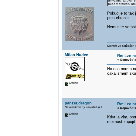
umyvadla, já bych j
bude v prostoru odk
Pokud je to tak 
pres chranic.
Nemusite se bat,
Montér ve službách
Milan Hudec
Re: Lze n
«
Odpověď #
No ona norma na
cákalismem skut
Offline
panzer.dragon
Re: Lze n
Neverifikovaný uživatel @1
«
Odpověď #
Offline
Kdyt ja vim, pro
moznost zapojit f