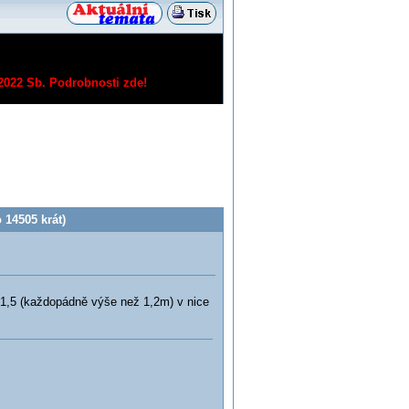
/2022 Sb.
Podrobnosti zde!
 14505 krát)
a 1,5 (každopádně výše než 1,2m) v nice