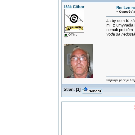
Ižák Ctibor
Re: Lze n
«
Odpověď #
Ja by som tú zá
mi z umývadla m
nemali problém
.
voda sa nedostá
Offline
Najkrajší pocit je hre
Stran:
[
1
]