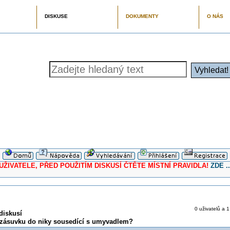
DISKUSE
DOKUMENTY
O NÁS
ELE, PŘED POUŽITÍM DISKUSÍ ČTĚTE MÍSTNÍ PRAVIDLA!
ZDE ..
0 uživatelů a 1
diskusí
u zásuvku do niky sousedící s umyvadlem?