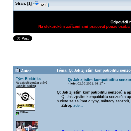
Stran:
[
1
]
Odpovědi n
Na elektrickém zařízení smí pracovat pouze osoba s
Téma: Q: Jak zjistím kompatibilitu senzo
Autor
Tým Elektrika
Q: Jak zjistím kompatibilitu senzo
Redaktoři portálu právě
«
kdy:
02.09.2021, 08:17 »
konající službu
Q: Jak zjistím kompatibilitu senzorů a ap
Q: Jak zjistím kompatibilitu senzorů a ap
budete se zajímat o typy, náhrady senzorů,
Zdroj:
zde...
Offline