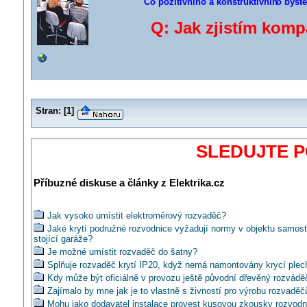
Co pozitivního a konstruktivníh
o byste
Q: Jak zjistím kompa
Stran:
[
1
]
SLEDUJTE 
Příbuzné diskuse a články z Elektrika.cz
Jak vysoko umístit elektroměrový rozvaděč?
Jaké krytí podružné rozvodnice vyžadují normy v objektu samos
stojící garáže?
Je možné umístit rozvaděč do šatny?
Splňuje rozvaděč krytí IP20, když nemá namontovány krycí plec
Kdy může být oficiálně v provozu ještě původní dřevěný rozvádě
Zajímalo by mne jak je to vlastně s živností pro výrobu rozvaděč
Mohu jako dodavatel instalace provest kusovou zkousky rozvodn