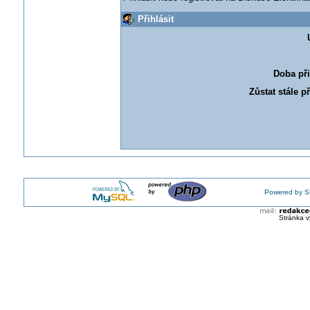
Přihlásit
Doba při
Zůstat stále p
Powered by S
Stránka v