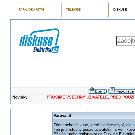
ZPRAVODAJSTVÍ
TELEVIZE
DISKUSE
Novinky:
PROSÍME VŠECHNY UŽIVATELE, PŘED POUŽITÍM 
Varování!
Téma nebo diskuse, které hledáte chybí, ale s
Ten je přístupný pouze uživatelům s verifikov
Přihlásit nebo registrovat na Diskuse Elektri