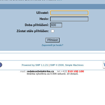
Uživatel:
Heslo:
Doba přihlášení:
Zůstat stále přihlášen:
Zapomněl jsi heslo?
Powered by SMF 1.1.21
|
SMF © 2006, Simple Machines
Stránka vytvořena za 0.006 sekund, 10 dotazů.