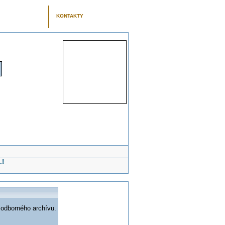
KONTAKTY
.!
 odborného archívu.