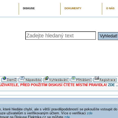
DISKUSE
DOKUMENTY
O NÁS
ELE, PŘED POUŽITÍM DISKUSÍ ČTĚTE MÍSTNÍ PRAVIDLA!
ZDE ..
 které hledáte chybí, ale s větší pravděpodobností se pokoušíte vstoupit do
ouze uživatelům s verifikovaným účtem. Více o verifikaci
zde
istrovat na Diskuse Elektrika.cz se můžete
zde