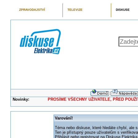
ZPRAVODAJSTVÍ
TELEVIZE
DISKUSE
Novinky:
PROSÍME VŠECHNY UŽIVATELE, PŘED POUŽITÍM 
Varování!
Téma nebo diskuse, které hledáte chybí, ale s
Ten je přístupný pouze uživatelům s verifikov
Přihlásit nebo registrovat na Diskuse Elektri