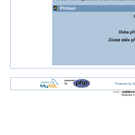
Přihlásit
Doba při
Zůstat stále p
Powered by S
Stránka v