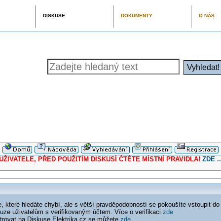
DISKUSE
DOKUMENTY
O NÁS
ELE, PŘED POUŽITÍM DISKUSÍ ČTĚTE MÍSTNÍ PRAVIDLA!
ZDE ..
 které hledáte chybí, ale s větší pravděpodobností se pokoušíte vstoupit do
ouze uživatelům s verifikovaným účtem. Více o verifikaci
zde
istrovat na Diskuse Elektrika.cz se můžete
zde