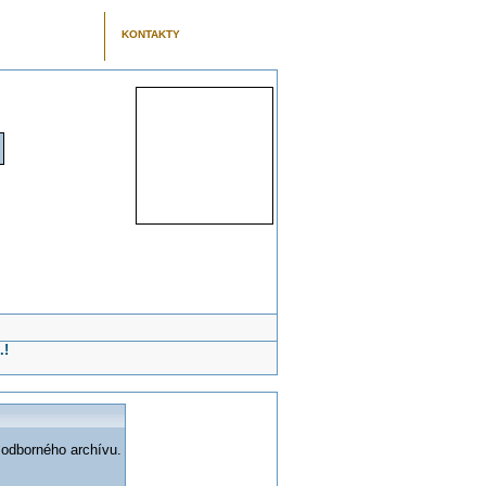
KONTAKTY
.!
 odborného archívu.