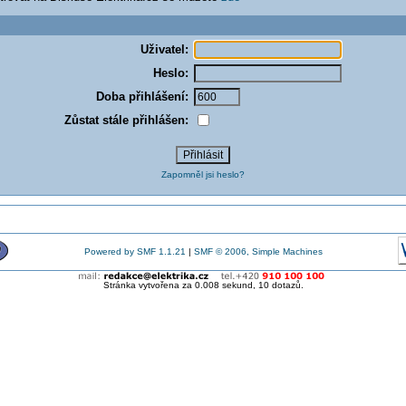
Uživatel:
Heslo:
Doba přihlášení:
Zůstat stále přihlášen:
Zapomněl jsi heslo?
Powered by SMF 1.1.21
|
SMF © 2006, Simple Machines
Stránka vytvořena za 0.008 sekund, 10 dotazů.