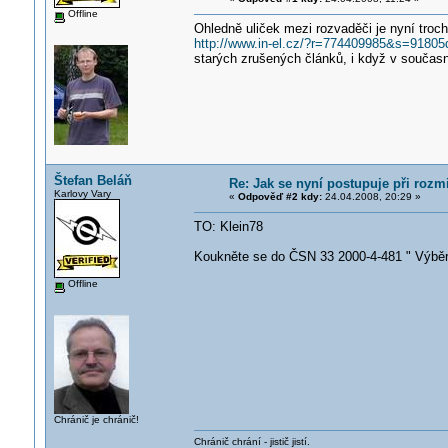
Offline
Ohledně uliček mezi rozvaděči je nyní troch
http://www.in-el.cz/?r=774409985&s=918
starých zrušených článků, i když v současno
Štefan Beláň
Re: Jak se nyní postupuje při roz
Karlovy Vary
«
Odpověď #2 kdy:
24.04.2008, 20:29 »
TO: Klein78
Koukněte se do ČSN 33 2000-4-481 " Výběr 
Offline
Chránič je chránič!
Chránič chrání - jistič jistí.