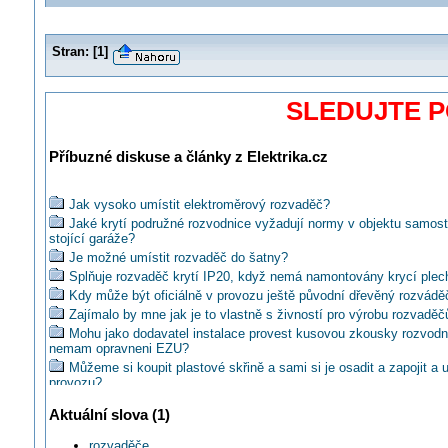
Stran:
[
1
]
SLEDUJTE 
Příbuzné diskuse a články z Elektrika.cz
Jak vysoko umístit elektroměrový rozvaděč?
Jaké krytí podružné rozvodnice vyžadují normy v objektu samos
stojící garáže?
Je možné umístit rozvaděč do šatny?
Splňuje rozvaděč krytí IP20, když nemá namontovány krycí plec
Kdy může být oficiálně v provozu ještě původní dřevěný rozvádě
Zajímalo by mne jak je to vlastně s živností pro výrobu rozvaděč
Mohu jako dodavatel instalace provest kusovou zkousky rozvodn
nemam opravneni EZU?
Můžeme si koupit plastové skřině a sami si je osadit a zapojit a 
provozu?
"Výroba, montáž, oprava a servis elektronických a elektrických z
Aktuální slova (1)
1000 V" je v tento cinnosti obsiahnuta aj vyroba rozvadzacov?
Jak se v praxi provádí atest rozvaděčů a kolik stojí?
rozvaděče