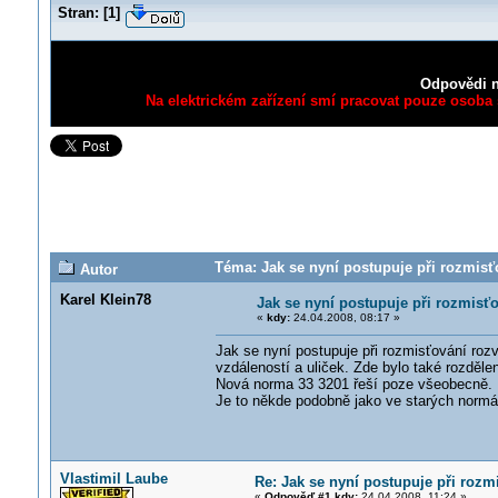
Stran:
[
1
]
Odpovědi n
Na elektrickém zařízení smí pracovat pouze osoba s
Téma: Jak se nyní postupuje při rozmisť
Autor
Karel Klein78
Jak se nyní postupuje při rozmisť
«
kdy:
24.04.2008, 08:17 »
Jak se nyní postupuje při rozmisťování ro
vzdáleností a uliček. Zde bylo také rozděle
Nová norma 33 3201 řeší poze všeobecně.
Je to někde podobně jako ve starých norm
Vlastimil Laube
Re: Jak se nyní postupuje při roz
«
Odpověď #1 kdy:
24.04.2008, 11:24 »