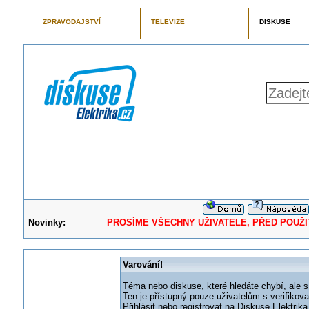
ZPRAVODAJSTVÍ
TELEVIZE
DISKUSE
Novinky:
PROSÍME VŠECHNY UŽIVATELE, PŘED POUŽITÍM 
Varování!
Téma nebo diskuse, které hledáte chybí, ale s
Ten je přístupný pouze uživatelům s verifikov
Přihlásit nebo registrovat na Diskuse Elektri