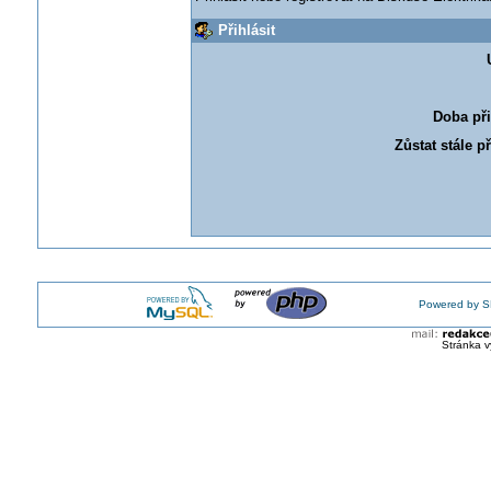
Přihlásit
Doba při
Zůstat stále p
Powered by S
Stránka v