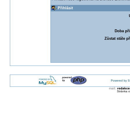
Přihlásit
Doba při
Zůstat stále p
Powered by S
Stránka v