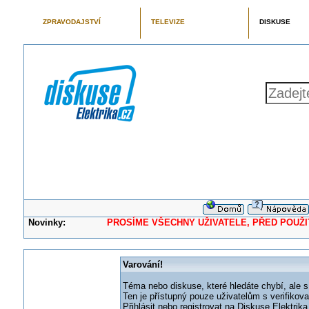
ZPRAVODAJSTVÍ
TELEVIZE
DISKUSE
Novinky:
PROSÍME VŠECHNY UŽIVATELE, PŘED POUŽITÍM 
Varování!
Téma nebo diskuse, které hledáte chybí, ale s
Ten je přístupný pouze uživatelům s verifikov
Přihlásit nebo registrovat na Diskuse Elektri