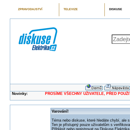
ZPRAVODAJSTVÍ
TELEVIZE
DISKUSE
Novinky:
PROSÍME VŠECHNY UŽIVATELE, PŘED POUŽITÍM 
Varování!
Téma nebo diskuse, které hledáte chybí, ale s
Ten je přístupný pouze uživatelům s verifikov
Přihlásit nebo registrovat na Diskuse Elektri