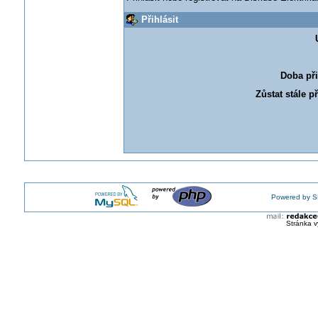
Přihlásit
Doba při
Zůstat stále p
Powered by S
Stránka v