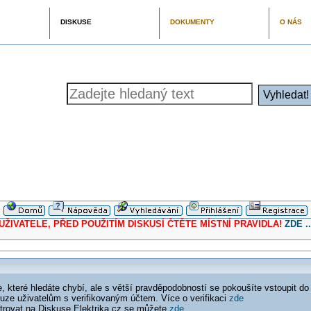
DISKUSE
DOKUMENTY
O NÁS
ELE, PŘED POUŽITÍM DISKUSÍ ČTĚTE MÍSTNÍ PRAVIDLA!
ZDE ..
 které hledáte chybí, ale s větší pravděpodobností se pokoušíte vstoupit do
ouze uživatelům s verifikovaným účtem. Více o verifikaci
zde
istrovat na Diskuse Elektrika.cz se můžete
zde