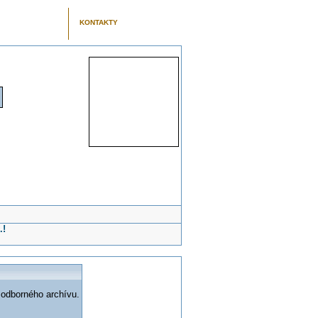
KONTAKTY
.!
 odborného archívu.