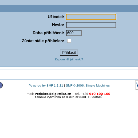
Uživatel:
Heslo:
Doba přihlášení:
Zůstat stále přihlášen:
Zapomněl jsi heslo?
Powered by SMF 1.1.21
|
SMF © 2006, Simple Machines
Stránka vytvořena za 0.006 sekund, 10 dotazů.