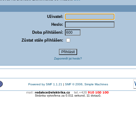
Uživatel:
Heslo:
Doba přihlášení:
Zůstat stále přihlášen:
Zapomněl jsi heslo?
Powered by SMF 1.1.21
|
SMF © 2006, Simple Machines
Stránka vytvořena za 0.011 sekund, 11 dotazů.