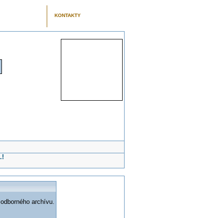
KONTAKTY
.!
 odborného archívu.