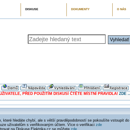
DISKUSE
DOKUMENTY
O NÁS
ELE, PŘED POUŽITÍM DISKUSÍ ČTĚTE MÍSTNÍ PRAVIDLA!
ZDE ..
 které hledáte chybí, ale s větší pravděpodobností se pokoušíte vstoupit do
ouze uživatelům s verifikovaným účtem. Více o verifikaci
zde
istrovat na Diskuse Elektrika.cz se můžete
zde