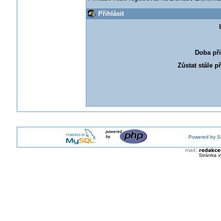
Přihlásit
Doba při
Zůstat stále p
Powered by S
Stránka v