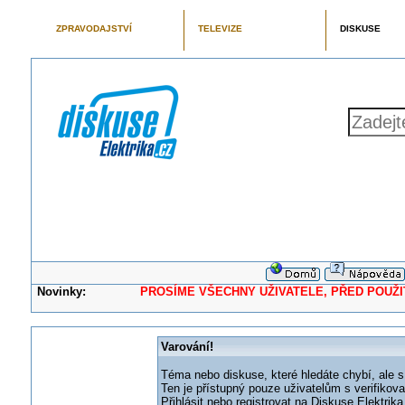
ZPRAVODAJSTVÍ
TELEVIZE
DISKUSE
Novinky:
PROSÍME VŠECHNY UŽIVATELE, PŘED POUŽITÍM 
Varování!
Téma nebo diskuse, které hledáte chybí, ale s
Ten je přístupný pouze uživatelům s verifikov
Přihlásit nebo registrovat na Diskuse Elektri