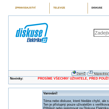
ZPRAVODAJSTVÍ
TELEVIZE
DISKUSE
Novinky:
PROSÍME VŠECHNY UŽIVATELE, PŘED POUŽITÍM 
Varování!
Téma nebo diskuse, které hledáte chybí, ale s
Ten je přístupný pouze uživatelům s verifikov
Přihlásit nebo registrovat na Diskuse Elektri