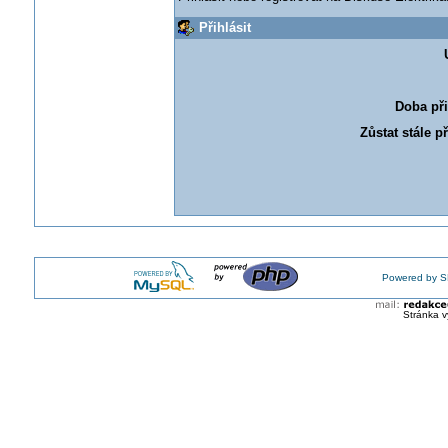
Přihlásit
Doba při
Zůstat stále p
Powered by S
Stránka v