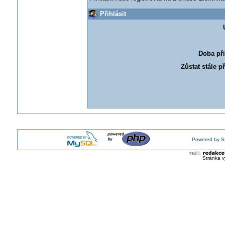
Přihlásit
Doba při
Zůstat stále p
Powered by S
Stránka v