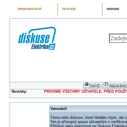
ZPRAVODAJSTVÍ
TELEVIZE
DISKUSE
Novinky:
PROSÍME VŠECHNY UŽIVATELE, PŘED POUŽITÍM 
Varování!
Téma nebo diskuse, které hledáte chybí, ale s
Ten je přístupný pouze uživatelům s verifikov
Přihlásit nebo registrovat na Diskuse Elektri