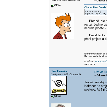
«
Odpověď
Offline
Citace: Petr Doleža
..............
.........
A jak se zajistí, ab
Přesně, dle mě 
revizi. Jediné o
nebude prostě kl
Projektant co to
přeci projekt a
Elektromechani
k el.
Revizní technik el. 
-------------------------------
Navštivte
klub České
sami sebe.
Jan Franěk
Re: Je 
Český elektrikář - živnostník
«
Odpověď
Tak už jen zbýv
Nakonec to stej
postupy. At žijí
Offline