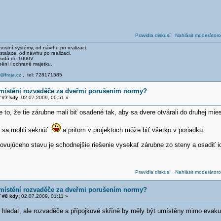
Pravidla diskusí
Nahlásit moderátoro
stní systémy, od návrhu po realizaci.
talace, od návrhu po realizaci.
svodů do 1000V
pění i ochraně majetku.
e@fraja.cz
, tel: 728171585
umístění rozvaděče za dveřmi porušením normy?
 #7 kdy:
02.07.2009, 00:51 »
to, že tie zárubne mali biť osadené tak, aby sa dvere otvárali do druhej mies
ri sa mohli seknúť
a pritom v projektoch môže biť všetko v poriadku.
ovujúceho stavu je schodnejšie riešenie vysekať zárubne zo steny a osadiť 
Pravidla diskusí
Nahlásit moderátoro
umístění rozvaděče za dveřmi porušením normy?
 #8 kdy:
02.07.2009, 01:11 »
 hledat, ale rozvaděče a přípojkové skříně by měly být umístěny mimo evak