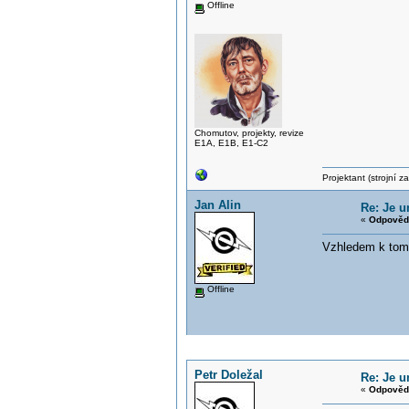
Offline
Chomutov, projekty, revize
E1A, E1B, E1-C2
Projektant (strojní 
Jan Alin
Re: Je 
«
Odpověď
Vzhledem k tomu
Offline
Petr Doležal
Re: Je 
«
Odpověď