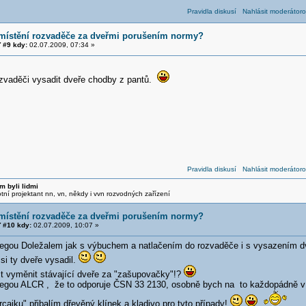
Pravidla diskusí
Nahlásit moderátoro
umístění rozvaděče za dveřmi porušením normy?
 #9 kdy:
02.07.2009, 07:34 »
ozvaděči vysadit dveře chodby z pantů.
Pravidla diskusí
Nahlásit moderátoro
m byli lidmi
otní projektant nn, vn, někdy i vvn rozvodných zařízení
umístění rozvaděče za dveřmi porušením normy?
 #10 kdy:
02.07.2009, 10:07 »
egou Doležalem jak s výbuchem a natlačením do rozvaděče i s vysazením dv
si ty dveře vysadil.
t vyměnit stávající dveře za "zašupovačky"!?
egou ALCR , že to odporuje ČSN 33 2130, osobně bych na to každopádně v r
ercajku" přibalím dřevěný klínek a kladivo pro tyto případy!