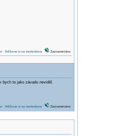
vi
Stěžovat si na moderátora
Zaznamenáno
 bych to jako závadu neviděl.
vi
Stěžovat si na moderátora
Zaznamenáno