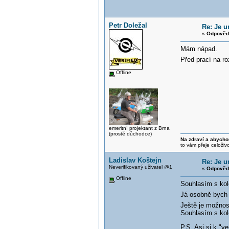
Petr Doležal
Re: Je 
«
Odpověď
Mám nápad.
Před prací na r
Offline
emeritní projektant z Brna
(prostě důchodce)
Na zdraví a abycho
to vám přeje celoživ
Ladislav Koštejn
Re: Je 
Neverifikovaný uživatel @1
«
Odpověď
Offline
Souhlasím s kol
Já osobně bych 
Ještě je možnos
Souhlasím s kol
P.S. Asi si k "v