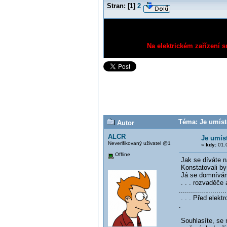
Stran:
[
1
]
2
Na elektrickém zařízení s
Téma: Je umíst
Autor
ALCR
Je umís
Neverifikovaný uživatel @1
«
kdy:
01.0
Offline
Jak se díváte na
Konstatovali bys
Já se domnívám,
. . . rozvaděče
..............
..........
. . . Před elek
.
Souhlasíte, se 