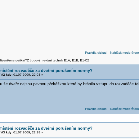
Pravidla diskusí
Nahlásit moderátoro
zařízení/energetika/TZ budov), revizní technik E1A, E1B, E1-C2
umístění rozvaděče za dveřmi porušením normy?
 #2 kdy:
01.07.2009, 22:03 »
 že dveře nejsou pevnou překážkou která by bránila vstupu do rozvaděče tak
Pravidla diskusí
Nahlásit moderátoro
umístění rozvaděče za dveřmi porušením normy?
 #3 kdy:
01.07.2009, 22:28 »