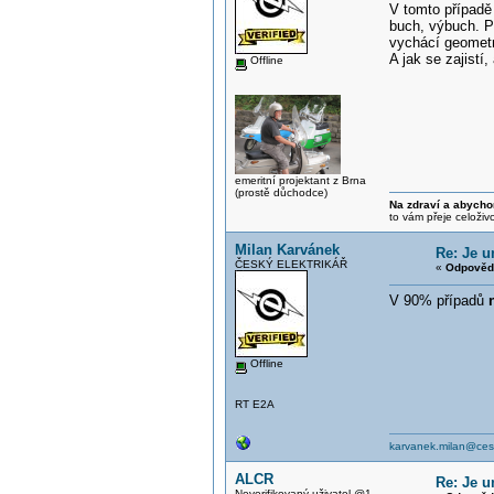
V tomto případě
buch, výbuch. P
vychácí geometr
A jak se zajistí
Offline
emeritní projektant z Brna
(prostě důchodce)
Na zdraví a abycho
to vám přeje celoživ
Milan Karvánek
Re: Je 
ČESKÝ ELEKTRIKÁŘ
«
Odpověď
V 90% případů
Offline
RT E2A
karvanek.milan@cesk
ALCR
Re: Je 
Neverifikovaný uživatel @1