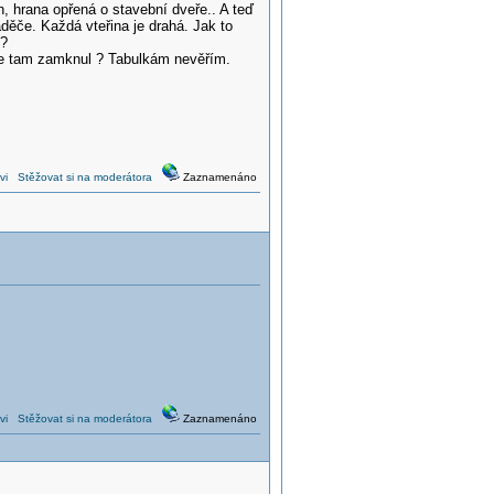
, hrana opřená o stavební dveře.. A teď
ěče. Každá vteřina je drahá. Jak to
 ?
 se tam zamknul ? Tabulkám nevěřím.
vi
Stěžovat si na moderátora
Zaznamenáno
vi
Stěžovat si na moderátora
Zaznamenáno