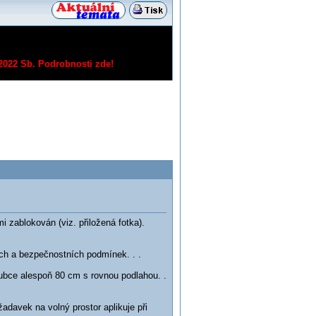
/2022 Sb.
Podrobnosti zde!
 zablokován (viz. přiložená fotka).
ích a bezpečnostních podmínek. . .
ubce alespoň 80 cm s rovnou podlahou. .
davek na volný prostor aplikuje při