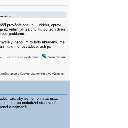
 nevěřím.
či provádět obsluhu, údržbu, opravu,
já už vidím jak za chvilku od těch dveří
o bez problémů.
emyslely, nebo jim to bylo ukradený, měli
ění hlavního rozvaděče, ach jo.
vi
Stěžovat si na moderátora
Zaznamenáno
é zaměstnance a českou ekonomiku a ve výsledku i
děči tak, aby se nemohl stát úraz.
meslníka, co nedodržel stanovené
 konci a nejmenší.