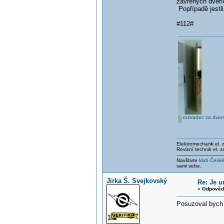
zavřených dveříc
Popřípadě jestli
#112#
rozvadec za dverm
Elektromechani
k el.
Revizní technik el. 
-------------------------------
Navštivte
klub České
sami sebe.
Jirka Š. Svejkovský
Re: Je 
«
Odpověď
Posuzoval bych 