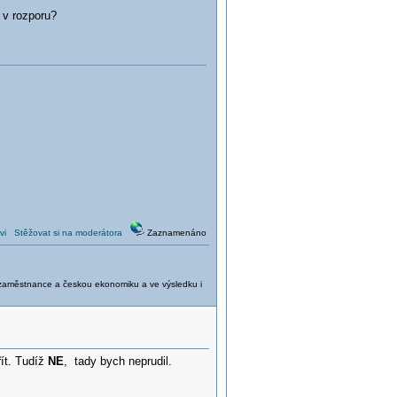
 v rozporu?
vi
Stěžovat si na moderátora
Zaznamenáno
é zaměstnance a českou ekonomiku a ve výsledku i
ít. Tudíž
NE
, tady bych neprudil.