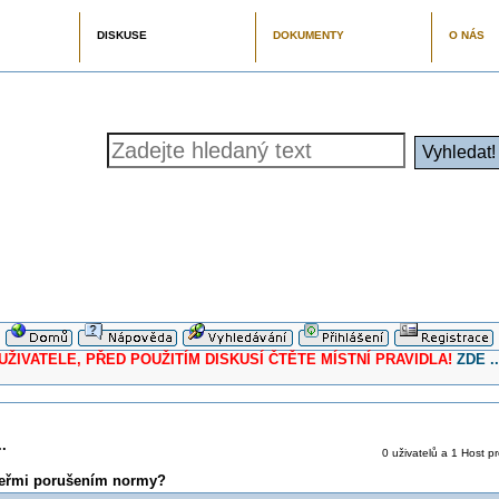
DISKUSE
DOKUMENTY
O NÁS
ELE, PŘED POUŽITÍM DISKUSÍ ČTĚTE MÍSTNÍ PRAVIDLA!
ZDE ..
.
0 uživatelů a 1 Host pr
veřmi porušením normy?