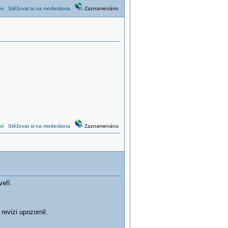
vi
Stěžovat si na moderátora
Zaznamenáno
vi
Stěžovat si na moderátora
Zaznamenáno
eří.
evizi upozornil.