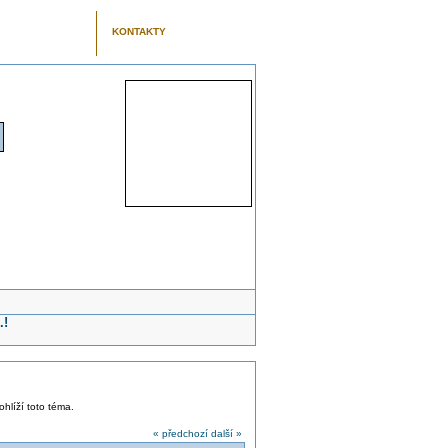
KONTAKTY
.!
ohlíží toto téma.
« předchozí
další »