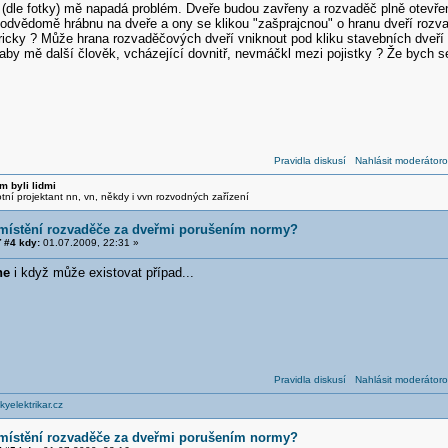
 (dle fotky) mě napadá problém. Dveře budou zavřeny a rozvaděč plně otevřen
odvědomě hrábnu na dveře a ony se klikou "zašprajcnou" o hranu dveří rozvad
icky ? Může hrana rozvaděčových dveří vniknout pod kliku stavebních dveří
, aby mě další člověk, vcházející dovnitř, nevmáčkl mezi pojistky ? Že bych
Pravidla diskusí
Nahlásit moderátoro
m byli lidmi
otní projektant nn, vn, někdy i vvn rozvodných zařízení
umístění rozvaděče za dveřmi porušením normy?
 #4 kdy:
01.07.2009, 22:31 »
ne
i když může existovat případ...
Pravidla diskusí
Nahlásit moderátoro
yelektrikar.cz
umístění rozvaděče za dveřmi porušením normy?