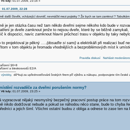
 #5 kdy:
01.07.2009, 23:16 »
l 01.07.2009, 22:28
y mě další člověk, vcházející dovnitř, nevmáčkl mezi pojistky ? Že bych se tam zamknul ? Tabulkám
je jen otázka času než tam někdo dveřmi sejme někoho kdo bude v rozvadě
patření je dveře zamknout jenže to nejsou dveře, které by se běžně zamykali, 
ič k dispozici, navíc zamknout hlavní průchozí trasu v objektu by taky nebyl
 projektoval je pěkný .....
(dosaďte si sami)
a elektrikáři při realizaci buď n
 přitom v tom objektu je hromada vhodnějších a bezproblémovýc
h míst k umíst
Pravidla diskusí
Nahlásit moderátoro
 zařízení §6+8
zařízení a bleskosvodů E2/A
-------------------
 výrobky
, dě*kuji za upřednostňován
í českých firem pří výběru a nákupu, podporujete tím česk
umístění rozvaděče za dveřmi porušením normy?
 #6 kdy:
01.07.2009, 23:25 »
á vypracovat nějaký nesmyslný bezpečný pracovní postup práce na tom rozva
ně nikdo dodržovat nebude a pokud se náhodou něco stane, bude to chyba ře
 úředníci a jejich šiml. Všichni ostatní budou z obliga a odnese to zase ten na