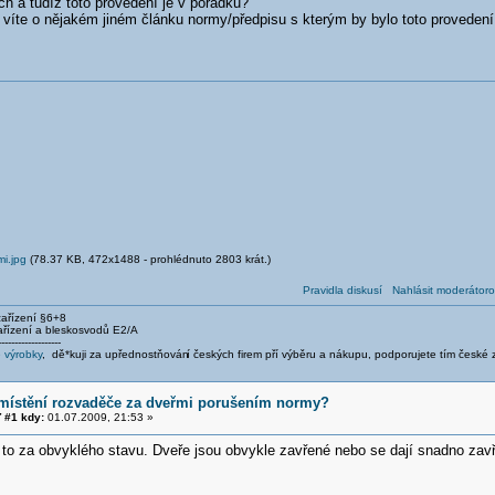
h a tudíž toto provedení je v pořádku?
 víte o nějakém jiném článku normy/předpisu s kterým by bylo toto provedení
i.jpg
(78.37 KB, 472x1488 - prohlédnuto 2803 krát.)
Pravidla diskusí
Nahlásit moderátoro
 zařízení §6+8
zařízení a bleskosvodů E2/A
-------------------
 výrobky
, dě*kuji za upřednostňován
í českých firem pří výběru a nákupu, podporujete tím česk
umístění rozvaděče za dveřmi porušením normy?
 #1 kdy:
01.07.2009, 21:53 »
to za obvyklého stavu. Dveře jsou obvykle zavřené nebo se dají snadno zavř