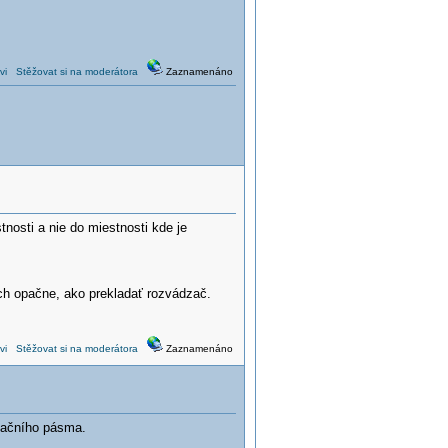
vi
Stěžovat si na moderátora
Zaznamenáno
tnosti a nie do miestnosti kde je
ich opačne, ako prekladať rozvádzač.
vi
Stěžovat si na moderátora
Zaznamenáno
uačního pásma.