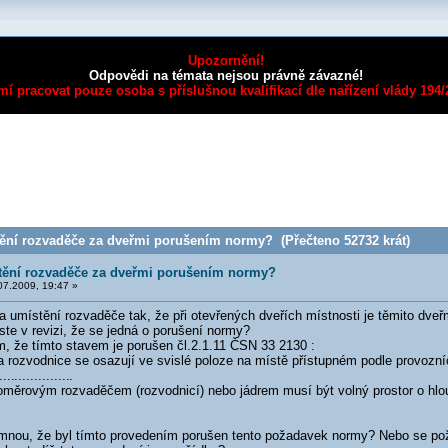
Upozornění!
Odpovědi na témata nejsou právně závazné!
mí pracovat pouze osoba s příslušnou kvalifikací dle nařízení vlády 194
ění rozvaděče za dveřmi porušením normy? (Přečteno 52732 krát)
tění rozvaděče za dveřmi porušením normy?
7.2009, 19:47 »
 umístění rozvaděče tak, že při otevřených dveřích místnosti je těmito dveřmi
te v revizi, že se jedná o porušení normy?
 že tímto stavem je porušen čl.2.1.11 ČSN 33 2130 :
 a rozvodnice se osazují ve svislé poloze na místě přístupném podle provozn
....
..............
.
troměrovým rozvaděčem (rozvodnicí) nebo jádrem musí být volný prostor o hlo
mnou, že byl tímto provedením porušen tento požadavek normy? Nebo se poža