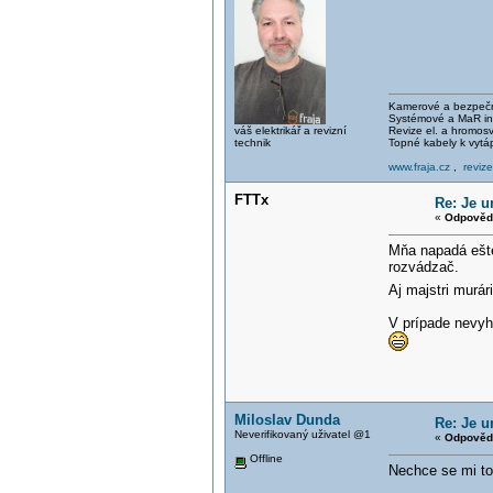
Kamerové a bezpečno
Systémové a MaR ins
váš elektrikář a revizní
Revize el. a hromo
technik
Topné kabely k vytá
www.fraja.cz
,
reviz
FTTx
Re: Je 
«
Odpověď
Mňa napadá ešte 
rozvádzač.
Aj majstri murá
V prípade nevyh
Miloslav Dunda
Re: Je 
Neverifikovaný uživatel @1
«
Odpověď
Offline
Nechce se mi to