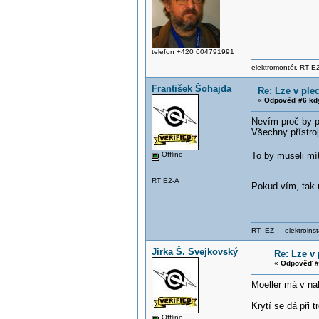
telefon +420 604791991
elektromontér, RT E2
František Šohajda
Re: Lze v ple
«
Odpověď #6 kd
Nevím proč by p
Všechny přístroj
Offline
To by museli mít 
RT E2-A
Pokud vím, tak 
RT -EZ - elektroinst
Jirka Š. Svejkovský
Re: Lze v
«
Odpověď #
Moeller má v nab
Krytí se dá při 
Offline