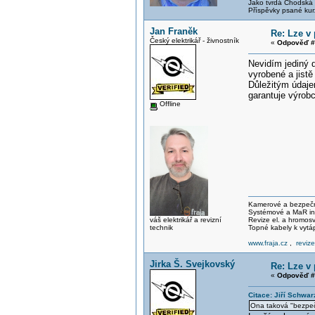
Jako tvrdá Chodská p
Příspěvky psané kur
Jan Franěk
Re: Lze v
Český elektrikář - živnostník
«
Odpověď #
Nevidím jediný 
vyrobené a jistě
Důležitým údajem
garantuje výrobc
Offline
Kamerové a bezpečno
Systémové a MaR ins
váš elektrikář a revizní
Revize el. a hromo
technik
Topné kabely k vytá
www.fraja.cz
,
reviz
Jirka Š. Svejkovský
Re: Lze v
«
Odpověď #
Citace: Jiří Schwar
Ona taková "bezpeč