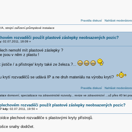
Pravidla diskusí
Nahlásit moderátoro
/A, strojní zařízení,průmyslové instalace
chovém rozvaděči použít plastové záslepky neobsazených pozic?
y:
02.07.2011, 18:09 »
lech nemohl mít plastové záslepky ?
e jsou v něm z plastu !
jističe / a přístroje/ kryty také ze železa.?...
u krytí rozvaděčů se udává IP a ne druh materiálu na výrobu krytí?
Pravidla diskusí
Nahlásit moderátoro
ala
ce domovní, specializace na zdravotnické rozvody... revize ve zdravotnictví ...už přes 40 let pra
 plechovém rozvaděči použít plastové záslepky neobsazených pozic?
7 kdy:
02.07.2011, 19:50 »
ídce plechové rozvaděče s plastovými kryty přístrojů.
trošce snahy dodržet.