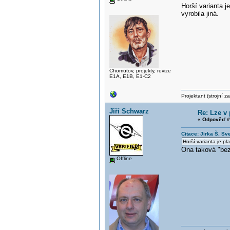
Horší varianta j
vyrobila jiná.
Chomutov, projekty, revize
E1A, E1B, E1-C2
Projektant (strojní 
Jiří Schwarz
Re: Lze v
«
Odpověď #
Citace: Jirka Š. S
Horší varianta je pl
Ona taková "bez
Offline