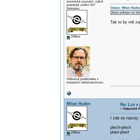
teoretické poznání, nýbrž
praktické umění žít!"
Citace: Milan Hude
Sokrates
Jsem zvědav na Vaše
Tak to by mě za
Offline
Odborná publicistika v
instalační elektrotechnice.
Milan Hudec
Re: Lze v
«
Odpověď #
I zde se názory
plech-plech
plast-plast
Offline