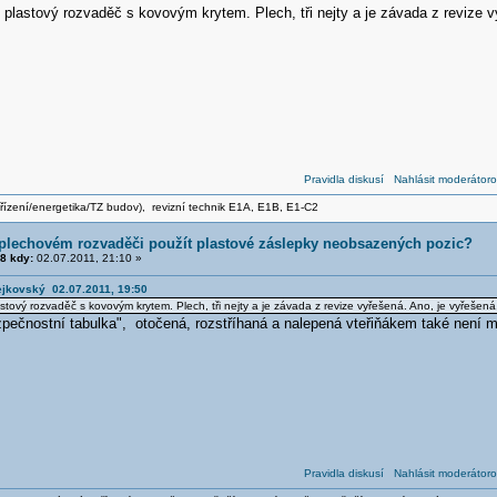
e plastový rozvaděč s kovovým krytem. Plech, tři nejty a je závada z revize 
Pravidla diskusí
Nahlásit moderátoro
zařízení/energetika/TZ budov), revizní technik E1A, E1B, E1-C2
 plechovém rozvaděči použít plastové záslepky neobsazených pozic?
8 kdy:
02.07.2011, 21:10 »
vejkovský 02.07.2011, 19:50
astový rozvaděč s kovovým krytem. Plech, tři nejty a je závada z revize vyřešená. Ano, je vyřešená,
pečnostní tabulka", otočená, rozstříhaná a nalepená vteřiňákem také není m
Pravidla diskusí
Nahlásit moderátoro