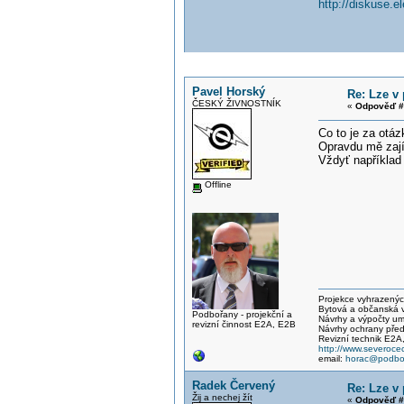
http://diskuse.e
Pavel Horský
Re: Lze v
ČESKÝ ŽIVNOSTNÍK
«
Odpověď #
Co to je za otáz
Opravdu mě zají
Vždyť například
Offline
Projekce vyhrazených 
Bytová a občanská vý
Podbořany - projekční a
Návrhy a výpočty um
revizní činnost E2A, E2B
Návrhy ochrany před
Revizní technik E2A
http://www.severocec
email:
horac@podbor
Radek Červený
Re: Lze v
Žij a nechej žít
«
Odpověď #