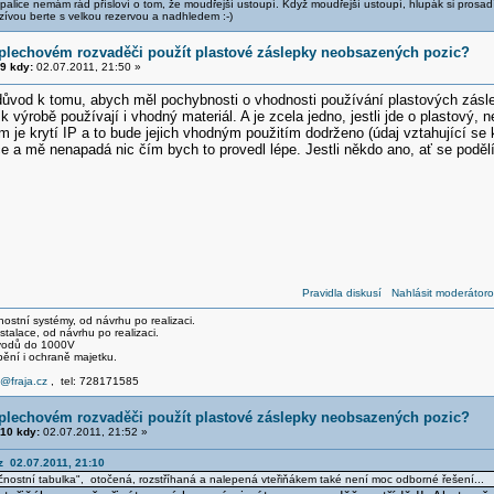
alice nemám rád přísloví o tom, že moudřejší ustoupí. Když moudřejší ustoupí, hlupák si prosad
zívou berte s velkou rezervou a nadhledem :-)
 plechovém rozvaděči použít plastové záslepky neobsazených pozic?
9 kdy:
02.07.2011, 21:50 »
důvod k tomu, abych měl pochybnosti o vhodnosti používání plastových zásle
 k výrobě používají i vhodný materiál. A je zcela jedno, jestli jde o plastový, 
 je krytí IP a to bude jejich vhodným použitím dodrženo (údaj vztahující se 
e a mě nenapadá nic čím bych to provedl lépe. Jestli někdo ano, ať se poděl
Pravidla diskusí
Nahlásit moderátoro
stní systémy, od návrhu po realizaci.
talace, od návrhu po realizaci.
svodů do 1000V
pění i ochraně majetku.
e@fraja.cz
, tel: 728171585
 plechovém rozvaděči použít plastové záslepky neobsazených pozic?
10 kdy:
02.07.2011, 21:52 »
z 02.07.2011, 21:10
nostní tabulka", otočená, rozstříhaná a nalepená vteřiňákem také není moc odborné řešení...