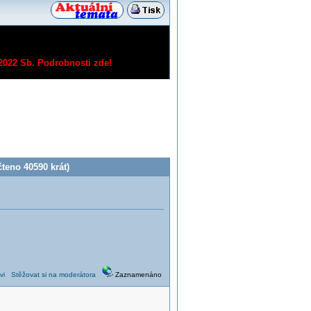
/2022 Sb.
Podrobnosti zde!
teno 40590 krát)
vi
Stěžovat si na moderátora
Zaznamenáno