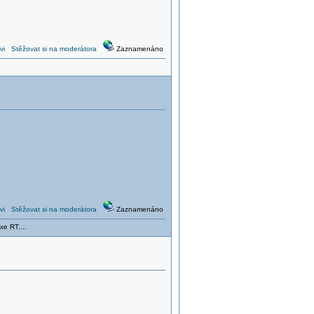
vi
Stěžovat si na moderátora
Zaznamenáno
vi
Stěžovat si na moderátora
Zaznamenáno
xe RT....