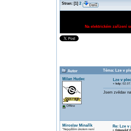
Stran:
[
1
]
2
Na elektrickém zařízení s
Téma: Lze v pl
Autor
Milan Hudec
Lze v ple
«
kdy:
02.07.
Jsem zvědav na V
Offline
Miroslav Minařík
Re: Lze v
"Nejvyšším úkolem není
«
Odpověď #