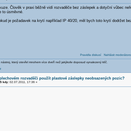
kuze. Člověk v praxi běžně vidí rozvaděče bez záslepek a dotyční vůbec neře
je to úsměvné.
kud je požadavek na krytí například IP 40/20, měl bych toto krytí dodržet bez
Pravidla diskusí
Nahlásit moderátoro
 nástroj, který otevřel mnohem více dveří než jakýkoliv doposud vynalezený klíč.
z
 plechovém rozvaděči použít plastové záslepky neobsazených pozic?
5 kdy:
02.07.2011, 17:36 »