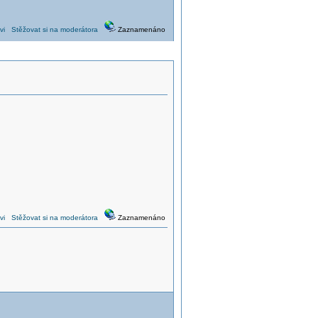
vi
Stěžovat si na moderátora
Zaznamenáno
vi
Stěžovat si na moderátora
Zaznamenáno