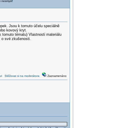
í nesmysl!
pek. Jsou k tomuto účelu speciálně
nebo kovový kryt.
k tomuto tématu) Vlastnosti materiálu
í o své zkušenosti.
vi
Stěžovat si na moderátora
Zaznamenáno