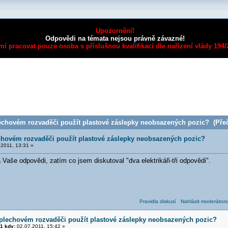
Upozornění!
Odpovědi na témata nejsou právně závazné!
mí pracovat pouze osoba s příslušnou kvalifikací dle nařízení vlády 194
echovém rozvaděči použít plastové záslepky neobsazených pozic? (Přeč
chovém rozvaděči použít plastové záslepky neobsazených pozic?
2011, 13:31 »
aše odpovědi, zatím co jsem diskutoval "dva elektrikáři-tři odpovědi".
Pravidla diskusí
Nahlásit moderátoro
 plechovém rozvaděči použít plastové záslepky neobsazených pozic?
1 kdy:
02.07.2011, 15:42 »