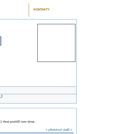
KONTAKTY
.!
 1 Host prohlíží toto téma.
« předchozí
další »