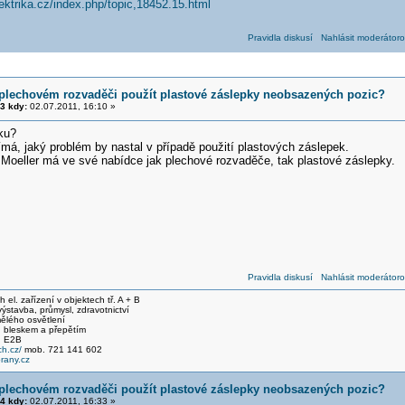
lektrika.cz/index.php/topic,18452.15.html
Pravidla diskusí
Nahlásit moderátoro
 plechovém rozvaděči použít plastové záslepky neobsazených pozic?
3 kdy:
02.07.2011, 16:10 »
ku?
má, jaký problém by nastal v případě použití plastových záslepek.
 Moeller má ve své nabídce jak plechové rozvaděče, tak plastové záslepky.
Pravidla diskusí
Nahlásit moderátoro
el. zařízení v objektech tř. A + B
stavba, průmysl, zdravotnictví
ělého osvětlení
 bleskem a přepětím
, E2B
h.cz/
mob. 721 141 602
any.cz
 plechovém rozvaděči použít plastové záslepky neobsazených pozic?
4 kdy:
02.07.2011, 16:33 »