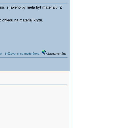
ší, z jakého by měla být materiálu. Z
 ohledu na materiál krytu.
vi
Stěžovat si na moderátora
Zaznamenáno