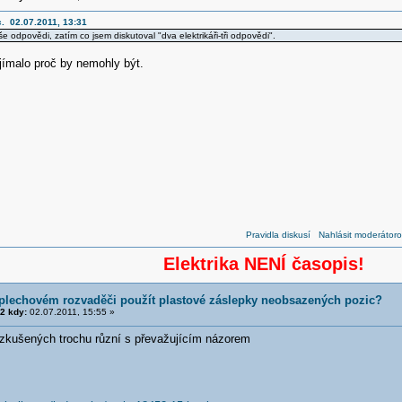
c. 02.07.2011, 13:31
 odpovědi, zatím co jsem diskutoval "dva elektrikáři-tři odpovědi".
jímalo proč by nemohly být.
Pravidla diskusí
Nahlásit moderátoro
Elektrika NENÍ časopis!
 plechovém rozvaděči použít plastové záslepky neobsazených pozic?
2 kdy:
02.07.2011, 15:55 »
 zkušených trochu různí s převažujícím názorem