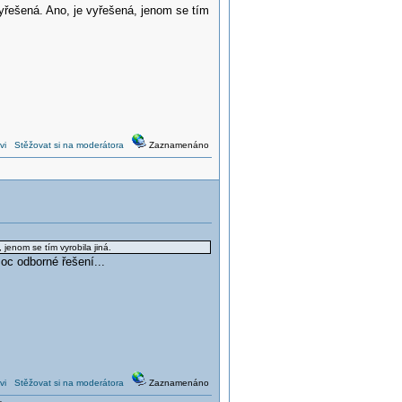
vyřešená. Ano, je vyřešená, jenom se tím
vi
Stěžovat si na moderátora
Zaznamenáno
 jenom se tím vyrobila jiná.
oc odborné řešení...
vi
Stěžovat si na moderátora
Zaznamenáno