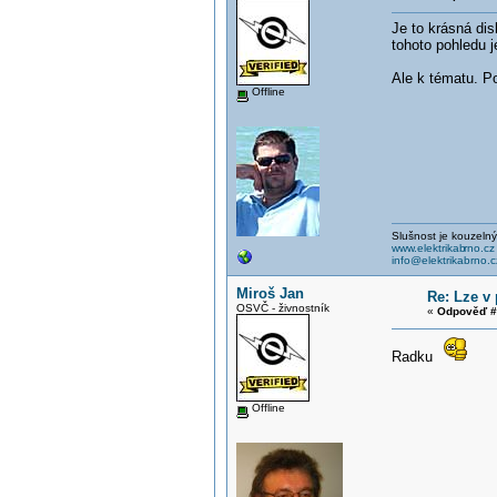
Je to krásná dis
tohoto pohledu 
Ale k tématu. Po
Offline
Slušnost je kouzelný
www.elektrikab
rno.cz
info@elektrikabrno.c
Miroš Jan
Re: Lze v
OSVČ - živnostník
«
Odpověď #
Radku
Offline