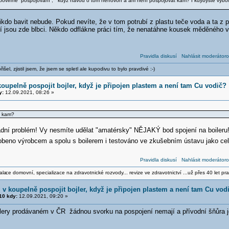
povinné “pospojování”, když návod o tom nehovoří a ani není pospojovat kam? I kdybyste vybou
kdo bavit nebude. Pokud nevíte, že v tom potrubí z plastu teče voda a ta z p
cí jsou zde blbci. Někdo odflákne práci tím, že nenatáhne kousek měděného v
Pravidla diskusí
Nahlásit moderátoro
šel, zjistil jsem, že jsem se spletl ale kupodivu to bylo pravdivé :-)
oupelně pospojit bojler, když je připojen plastem a není tam Cu vodič?
y:
12.09.2021, 08:26 »
t kam?
ladní problém! Vy nesmíte udělat "amatérsky" NĚJAKÝ bod spojení na boileru
obeno výrobcem a spolu s boilerem i testováno ve zkušebním ústavu jako cel
Pravidla diskusí
Nahlásit moderátoro
ala
ce domovní, specializace na zdravotnické rozvody... revize ve zdravotnictví ...už přes 40 let pra
v koupelně pospojit bojler, když je připojen plastem a není tam Cu vod
0 kdy:
12.09.2021, 09:20 »
ojlery prodávaném v ČR žádnou svorku na pospojení nemají a přívodní šňůra 