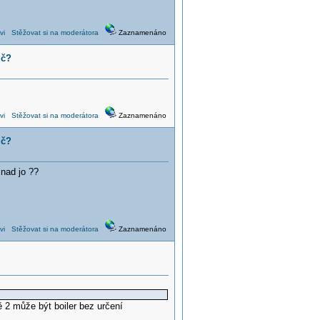
vi
Stěžovat si na moderátora
Zaznamenáno
ič?
vi
Stěžovat si na moderátora
Zaznamenáno
ič?
nad jo ??
vi
Stěžovat si na moderátora
Zaznamenáno
 2 může být boiler bez určení