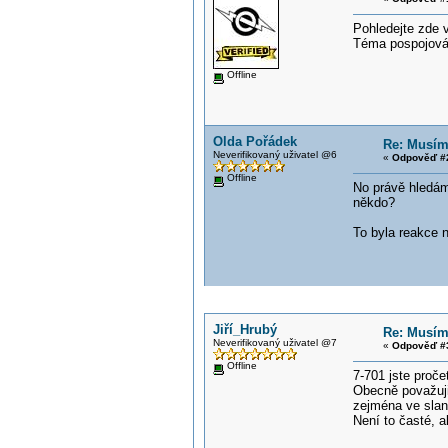
Pohledejte zde v
Téma pospojování
Offline
Olda Pořádek
Re: Musím 
Neverifikovaný uživatel @6
«
Odpověď #2
Offline
No právě hledám 
někdo?
To byla reakce n
Jiří_Hrubý
Re: Musím 
Neverifikovaný uživatel @7
«
Odpověď #3
Offline
7-701 jste proče
Obecně považuji
zejména ve sla
Není to časté, 