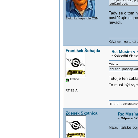
K bojleru OKCE, je 
seriózní bod.
Tady se o tom ni
postěžujte si ja
Elektrika kope dle ČSN
nevadí.
Když jsem na to už při
František Šohajda
Re: Musím v k
«
Odpověď #9 kd
Citace
ani není pospojova
Toto je ten zák
Offline
To musí být vyr
RT E2-A
RT -EZ - elektroinst
Zdenek Skotnica
Re: Musím 
«
Odpověď #1
Např. italské b