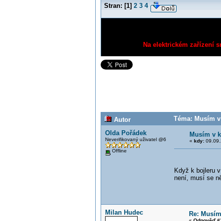
Stran:
[
1
]
2
3
4
Na elektrickém zařízení s
Téma: Musím v k
Autor
Olda Pořádek
Musím v ko
Neverifikovaný uživatel @6
«
kdy:
09.09.
Offline
Když k bojleru v
není, musí se ně
Milan Hudec
Re: Musím 
«
Odpověď #1