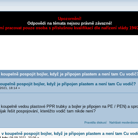
Upozornění!
Odpovědi na témata nejsou právně závazné!
mí pracovat pouze osoba s příslušnou kvalifikací dle nařízení vlády 194
oupelně pospojit bojler, když je připojen plastem a není tam Cu vodič?
upelně pospojit bojler, když je připojen plastem a není tam Cu vodič?
2021, 18:14 »
 koupelně vedou plastové PPR trubky a bojler je připojen na PE / PEN) a spr
jak řešit pospojování, kteréžto vodič tam nikde není?
Pravidla diskusí
Nahlásit moderátoro
v koupelně pospojit bojler, když je připojen plastem a není tam Cu vod
 kdy:
09.09.2021, 20:06 »