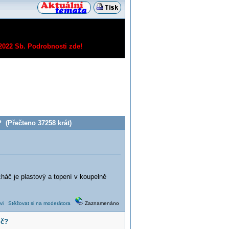
/2022 Sb.
Podrobnosti zde!
 (Přečteno 37258 krát)
cháč je plastový a topení v koupelně
vi
Stěžovat si na moderátora
Zaznamenáno
ič?