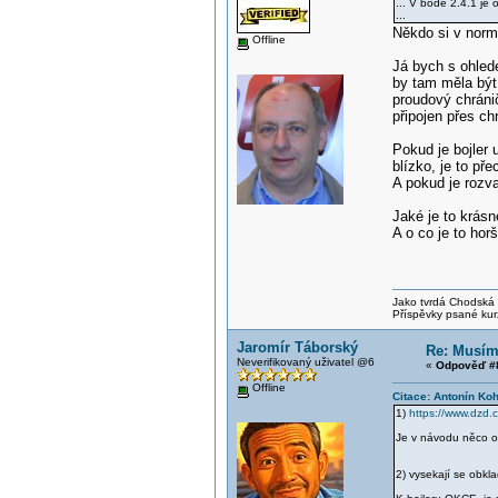
... V bodě 2.4.1 je
...
Někdo si v normě
Offline
Já bych s ohlede
by tam měla být
proudový chráni
připojen přes ch
Pokud je bojler
blízko, je to př
A pokud je rozv
Jaké je to krásn
A o co je to hor
Jako tvrdá Chodská p
Příspěvky psané kur
Jaromír Táborský
Re: Musím 
Neverifikovaný uživatel @6
«
Odpověď #8
Offline
Citace: Antonín Ko
1)
https://www.dzd.
Je v návodu něco o
2) vysekají se obkl