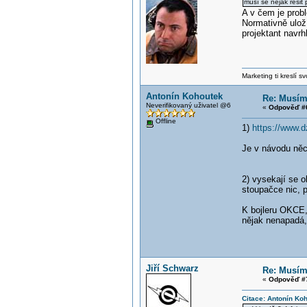
musí se nějak řešit
A v čem je prob
Normativně ulož
projektant navr
Marketing ti kreslí s
Antonín Kohoutek
Re: Musím 
Neverifikovaný uživatel @6
«
Odpověď #6
Offline
1)
https://www.
Je v návodu něc
2) vysekají se 
stoupačce nic, p
K bojleru OKCE,
nějak nenapadá, 
Jiří Schwarz
Re: Musím 
«
Odpověď #7
Citace: Antonín Ko