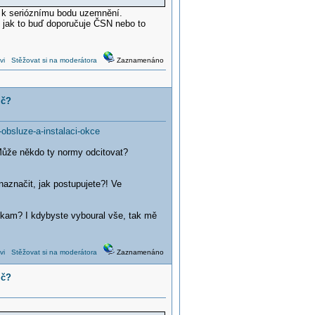
e k serióznímu bodu uzemnění.
, jak to buď doporučuje ČSN nebo to
vi
Stěžovat si na moderátora
Zaznamenáno
ič?
bsluze-a-instalaci-okce
Může někdo ty normy odcitovat?
aznačit, jak postupujete?! Ve
 kam? I kdybyste vyboural vše, tak mě
vi
Stěžovat si na moderátora
Zaznamenáno
ič?