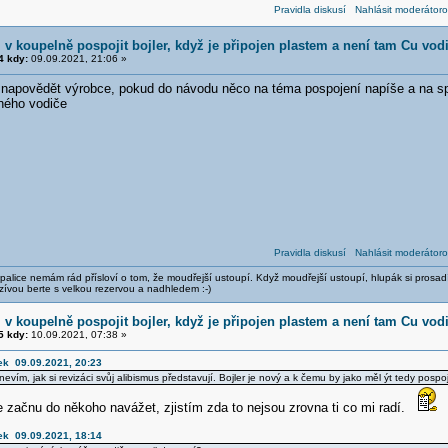
Pravidla diskusí
Nahlásit moderátoro
v koupelně pospojit bojler, když je připojen plastem a není tam Cu vod
 kdy:
09.09.2021, 21:06 »
apovědět výrobce, pokud do návodu něco na téma pospojení napíše a na spo
nného vodiče
Pravidla diskusí
Nahlásit moderátoro
alice nemám rád přísloví o tom, že moudřejší ustoupí. Když moudřejší ustoupí, hlupák si prosad
zívou berte s velkou rezervou a nadhledem :-)
v koupelně pospojit bojler, když je připojen plastem a není tam Cu vod
 kdy:
10.09.2021, 07:38 »
ek 09.09.2021, 20:23
vím, jak si revizáci svůj alibismus představují. Bojler je nový a k čemu by jako měl ýt tedy pos
 začnu do někoho navážet, zjistím zda to nejsou zrovna ti co mi radí.
ek 09.09.2021, 18:14