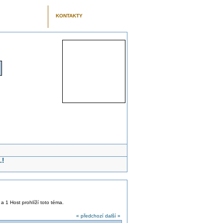
KONTAKTY
.!
 a 1 Host prohlíží toto téma.
« předchozí
další »