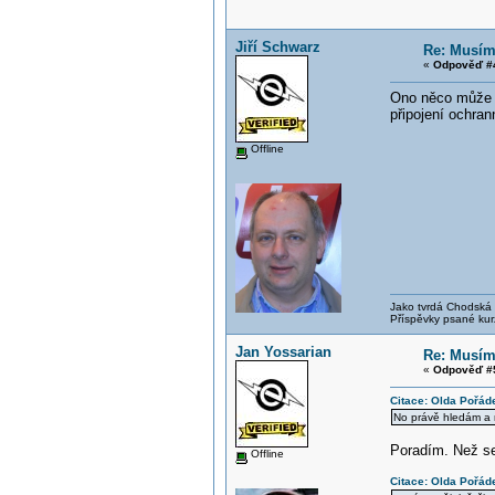
Jiří Schwarz
Re: Musím 
«
Odpověď #4
Ono něco může n
připojení ochra
Offline
Jako tvrdá Chodská p
Příspěvky psané kur
Jan Yossarian
Re: Musím 
«
Odpověď #5
Citace: Olda Pořád
No právě hledám a ne
Poradím. Než se
Offline
Citace: Olda Pořád