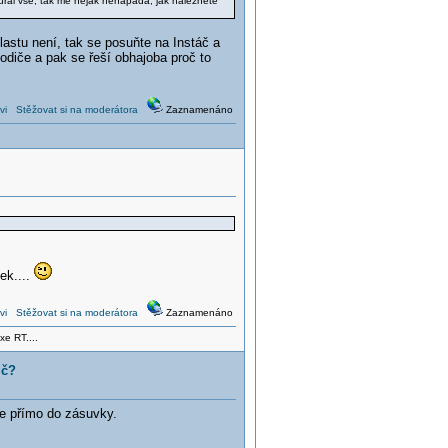
ral vše, tak mě nějak nenapadá, jak naleznete
lastu není, tak se posuňte na Instáč a
odiče a pak se řeší obhajoba proč to
vi
Stěžovat si na moderátora
Zaznamenáno
!
ek....
vi
Stěžovat si na moderátora
Zaznamenáno
xe RT....
ič?
je přímo do zásuvky.