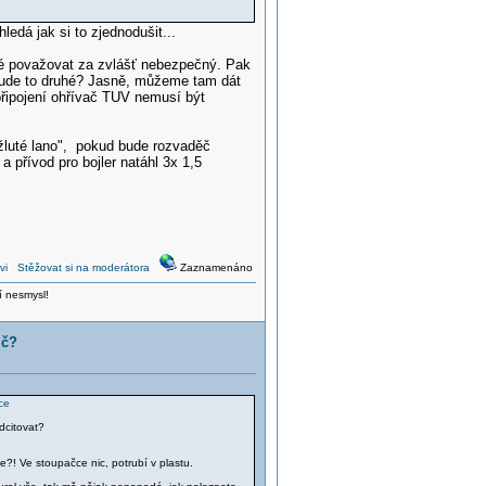
edá jak si to zjednodušit...
ožné považovat za zvlášť nebezpečný. Pak
 bude to druhé? Jasně, můžeme tam dát
řipojení ohřívač TUV nemusí být
žluté lano", pokud bude rozvaděč
a přívod pro bojler natáhl 3x 1,5
vi
Stěžovat si na moderátora
Zaznamenáno
í nesmysl!
ič?
ce
dcitovat?
?! Ve stoupačce nic, potrubí v plastu.