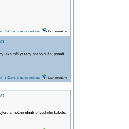
vi
Stěžovat si na moderátora
Zaznamenáno
ič?
 by jako měl ýt tedy pospojován, poradí
vi
Stěžovat si na moderátora
Zaznamenáno
ič?
jleru a možné uhnití přívodního kabelu,