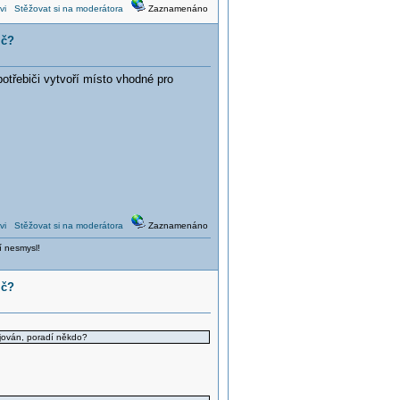
vi
Stěžovat si na moderátora
Zaznamenáno
ič?
třebiči vytvoří místo vhodné pro
vi
Stěžovat si na moderátora
Zaznamenáno
í nesmysl!
ič?
pojován, poradí někdo?