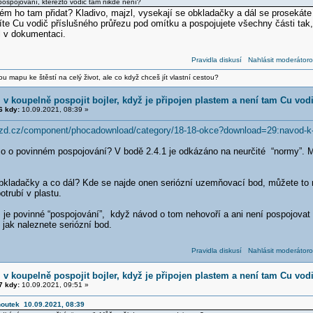
 pospojování, kteréžto vodič tam nikde není?
lém ho tam přidat? Kladivo, majzl, vysekají se obkladačky a dál se prosekát
íte Cu vodič příslušného průřezu pod omítku a pospojujete všechny části tak
hl v dokumentaci.
Pravidla diskusí
Nahlásit moderátoro
vou mapu ke štěstí na celý život, ale co když chceš jít vlastní cestou?
v koupelně pospojit bojler, když je připojen plastem a není tam Cu vod
 kdy:
10.09.2021, 08:39 »
dzd.cz/component/phocadownload/category/18-18-okce?download=29:navod-k-o
o o povinném pospojování? V bodě 2.4.1 je odkázáno na neurčité “normy”. 
obkladačky a co dál? Kde se najde onen seriózní uzemňovací bod, můžete to n
otrubí v plastu.
 je povinné “pospojování”, když návod o tom nehovoří a ani není pospojovat
jak naleznete seriózní bod.
Pravidla diskusí
Nahlásit moderátoro
v koupelně pospojit bojler, když je připojen plastem a není tam Cu vod
 kdy:
10.09.2021, 09:51 »
houtek 10.09.2021, 08:39