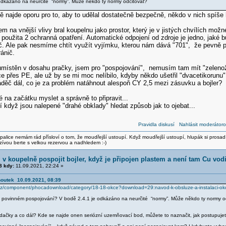
 odkázáno na neurčité “normy”. Může někdo ty normy odcitovat?
 najde oporu pro to, aby to udělal dostatečně bezpečně, někdo v nich spíše hl
m na vnější vlivy bral koupelnu jako prostor, který je v jistých chvílích m
 použita 2 ochranná opatření. Automatické odpojení od zdroje je jedno, jaké
č. Ale pak nesmíme chtít využít vyjímku, kterou nám dává "701", že pevně p
ránič.
 umístěn v dosahu pračky, jsem pro "pospojování", nemusím tam mít "zeleno
ece přes PE, ale už by se mi moc nelíbilo, kdyby někdo ušetřil "dvacetikorunu" 
aděč dál, co je za problém natáhnout alespoň CY 2,5 mezi zásuvku a bojler?
é na začátku myslet a správně to připravit...
ší když jsou nalepené "drahé obklady" hledat způsob jak to ojebat...
Pravidla diskusí
Nahlásit moderátoro
alice nemám rád přísloví o tom, že moudřejší ustoupí. Když moudřejší ustoupí, hlupák si prosad
zívou berte s velkou rezervou a nadhledem :-)
v koupelně pospojit bojler, když je připojen plastem a není tam Cu vod
 kdy:
11.09.2021, 22:24 »
houtek 10.09.2021, 08:39
cz/component/phocadownload/category/18-18-okce?download=29:navod-k-obsluze-a-instalaci-ok
 povinném pospojování? V bodě 2.4.1 je odkázáno na neurčité “normy”. Může někdo ty normy o
adačky a co dál? Kde se najde onen seriózní uzemňovací bod, můžete to naznačit, jak postupujete