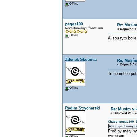
Offline
pegas100
Re: Musím 
Neverifikovaný uživatel @6
«
Odpověď #1
Offline
A jsou tyto boil
Zdenek Skotnica
Re: Musím 
«
Odpověď #1
To nemohou potv
Offline
Radim Strycharski
Re: Musím v k
«
Odpověď #13 k
Citace: pegas100 1
A jsou tyto boilery
Proč by měly bý
výrobcem.
Offline