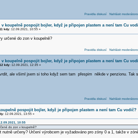
Pravidla diskusí
Nahlásit moderátoro
v koupelně pospojit bojler, když je připojen plastem a není tam Cu vod
1 kdy:
12.09.2021, 10:55 »
ery určené do zon v koupelně?
Pravidla diskusí
Nahlásit moderátoro
v koupelně pospojit bojler, když je připojen plastem a není tam Cu vod
2 kdy:
12.09.2021, 12:35 »
rdit, ale všiml jsem si toho když sem tam přespim někde v penzionu. Tak s
Pravidla diskusí
Nahlásit moderátoro
oupelně pospojit bojler, když je připojen plastem a není tam Cu vodič?
dy:
12.09.2021, 13:55 »
2.09.2021, 10:55
 určené do zon v koupelně?
t nutně určeny? Určení výrobcem je vyžadováno pro zóny 0 a 1, takže v zóně