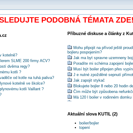
SLEDUJTE PODOBNÁ TÉMATA ZDE
Příbuzné diskuse a články z Kuti
a.cz
Mohu připojit na přívod ještě prou
bojleru pospojením?
v kotelně?
Jak ma byt spravne uzemneny boj
ojlerem SLME 200 firmy ACV?
Poradíte mi schéma zapojení bojler
ností dvěma regy?
Musí být boiler připojen přes vypí
nému kotli ?
J e nutné zpožděné sepnutí přímo
vaděče od kotle na tuhá paliva?
Jak zapojit stykač
lynové kotelně ve školce?
Blokujete bojler 8 nebo 20 hodin 
lynovému kotli Vaillant ?
Čím může být způsobena nefunkčn
?
Má 120 l boiler v rodinném domku 
Poradíte mi jak připojit bojler Perl
 nečisté spínání termostatu?
Proč je v bojleru někdy studená vo
 kotle na uhlí?
Aktuální slova KUTIL (2)
Proč bojler ukazuje teplou vodu a
azení umývacího prostoru?
Jak co nejefektivněji boiler zapoji
í místnosti s plynovým kotlem do
boiler/bojler
Nemáte někdo zkušenosti z kotle
topení
Co je ekonomičtější? Bojler 230/4
ohřívači?