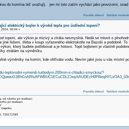
žkou do komína též uvažuji), jen mi toto zatím vychází jako provizorní, snad
Pravidla diskusí
Nahlásit moderát
jící elektrický bojler k výrobě tepla pro ústřední topení?
.2024, 06:44 »
y od topení, ale výkon je mizivý a ztráta nesmyslná. Nedá se mluvit o plnoho
te jiné řešení, třeba v koupi vyřazeného elektrokotle na Bazoši a podobně. To
ýkon, který budete potřebovat a je hotovo. Topit bojlerem je vlastně podobné,
íky ztrátám na výměníku.
elné výměníky na komín, kde ohříváte vodu. Nevím jaké jsou u vás místní po
atki-teplovodni-vymenik-turbodym-200mm-s-chladici-smyckou/?
j0KCQjwwuG1BhCnARIsAFWBUC1ECuCDLZJwyttAUDEzH0P6ieqNYLxOA3_
Pravidla diskusí
Nahlásit moderát
 od návrhu po realizaci.
rhu po realizaci.
V
 majetku.
el: 728171585