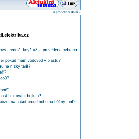
« předchozí
další »
!
l.elektrika.cz
dový chránič, když už je provedena ochrana
ler pokud mam vodovod v plastu?
u na nízký tarif?
nač?
topů?
denně?
ost blokování bojleru?
běžet na noční proud nebo na běžný tarif?
a do sítě?
da a jindy ne?
 teče studená?
t tak, aby voda byla vždy teplá?
m a bojlerem SLME 200 firmy ACV?
00V nebo prutokový ohřívač?