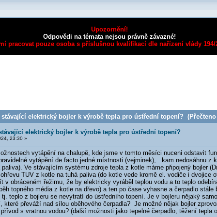
Upozornění!
Odpovědi na témata nejsou právně závazné!
mí pracovat pouze osoba s příslušnou kvalifikací dle nařízení vlády 194
stávající elektrický bojler k výrobě tepla pro ústřední topení? (Přečteno 
stávající elektrický bojler k výrobě tepla pro ústřední topení?
24, 23:30 »
žnostech vytápění na chalupě, kde jsme v tomto měsíci nuceni odstavit funkč
pravidelné vytápění de facto jedné místnosti (vejminek), kam nedosáhnu z
á paliva). Ve stávajícím systému zdroje tepla z kotle máme připojený bojler (
 ohřevu TUV z kotle na tuhá paliva (do kotle vede kromě el. vodiče i dvojice 
ít v obráceném řežimu, že by elektricky vyráběl teplou vodu a to teplo odebí
oběh topného média z kotle na dřevo) a ten po čase vyhasne a čerpadlo stále
j. teplo z bojleru se nevytratí do ústředního topení. Je v bojleru nějaký samore
ací, které převáží nad sílou oběhového čerpadla? Je možné nějak bojler zprov
 přívod s vratnou vodou? (další možnosti jako tepelné čerpadlo, těžení tepla