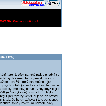
/2022 Sb.
Podrobnosti zde!
8564 krát)
ní kotel 1. třídy na tuhá paliva a jedná se
 kachlových kamen bez výměníku (druhý
Dražice, cca 80l, který má možnost jak
otopných trubek (přívod a vratka). Je možné
ral otopný (měděný) okruh? Vždy když bojler
 běží (mám vyřazený termostat), bojler
gulující tepelný ventil, či je to jen prostou
oznit tak, že by umožňoval i tuto obrácenou
 ovinutím spirály kolem kouřovodu, nový