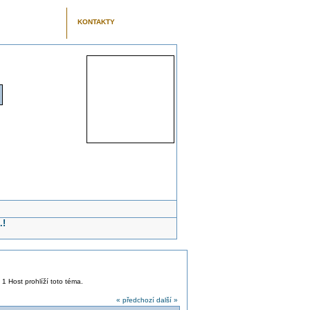
KONTAKTY
.!
 1 Host prohlíží toto téma.
« předchozí
další »