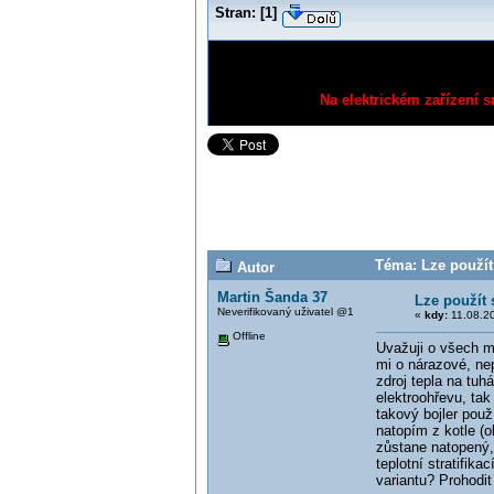
Stran:
[
1
]
Na elektrickém zařízení s
Téma: Lze použít 
Autor
Martin Šanda 37
Lze použít 
Neverifikovaný uživatel @1
«
kdy:
11.08.20
Offline
Uvažuji o všech mo
mi o nárazové, ne
zdroj tepla na tuh
elektroohřevu, tak
takový bojler použ
natopím z kotle (
zůstane natopený, t
teplotní stratifik
variantu? Prohodit