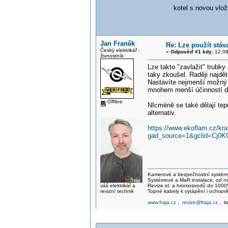
kotel s novou vlo
Jan Franěk
Re: Lze použít stáva
Český elektrikář -
«
Odpověď #1 kdy:
12.08
živnostník
Lze takto "zavlažit" trubk
taky zkoušel. Raději najdě
Nastavíte nejmenší možný v
mnohem menší účinností d
Offline
NIcméně se také dělají tep
alternativ.
https://www.ekoflam.cz/kr
gad_source=1&gclid=C
Kamerové a bezpečnostní systémy,
Systémové a MaR instalace, od náv
váš elektrikář a
Revize el. a hromosvodů do 1000
revizní technik
Topné kabely k vytápění i ochraně
www.fraja.cz
,
revize@fraja.cz
, t