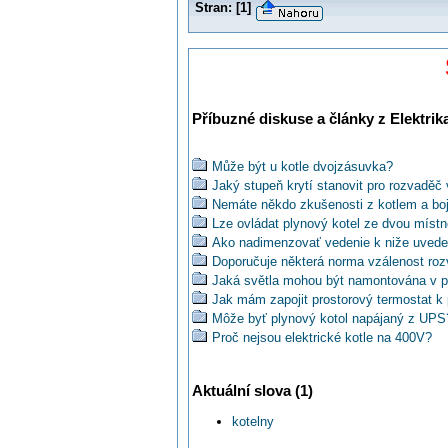
Stran:
[
1
]
Příbuzné diskuse a články z Elektrik
Může být u kotle dvojzásuvka?
Jaký stupeň krytí stanovit pro rozvaděč 
Nemáte někdo zkušenosti z kotlem a b
Lze ovládat plynový kotel ze dvou míst
Ako nadimenzovať vedenie k niže uvede
Doporučuje některá norma vzálenost roz
Jaká světla mohou být namontována v p
Jak mám zapojit prostorový termostat k p
Môže byť plynový kotol napájaný z UPS
Proč nejsou elektrické kotle na 400V?
Jak u Dakonu PTE-S 16M vyřešit časté a
Jak použít elektrokotel jako záložní zdroj
Aktuální slova (1)
Ovlivní umístění dávkovače mýdla vyhr
Dle kterých norem revidovat el. zařízen
kotelny
50kW?
Kde mám hledat závadu na průtokovém 