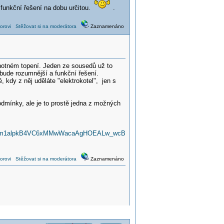
 funkční řešení na dobu určitou.
.
orovi
Stěžovat si na moderátora
Zaznamenáno
dnotném topení. Jeden ze sousedů už to
 bude rozumnější a funkční řešení.
 kdy z něj uděláte "elektrokotel", jen s
dmínky, ale je to prostě jedna z možných
03m1alpkB4VC6xMMwWacaAgHOEALw_wcB
orovi
Stěžovat si na moderátora
Zaznamenáno