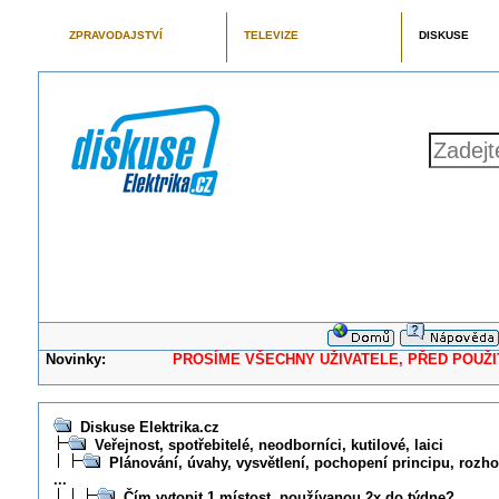
ZPRAVODAJSTVÍ
TELEVIZE
DISKUSE
Novinky:
PROSÍME VŠECHNY UŽIVATELE, PŘED POUŽITÍM 
Diskuse Elektrika.cz
Veřejnost, spotřebitelé, neodborníci, kutilové, laici
Plánování, úvahy, vysvětlení, pochopení principu, rozhod
...
Čím vytopit 1 místost, používanou 2x do týdne?