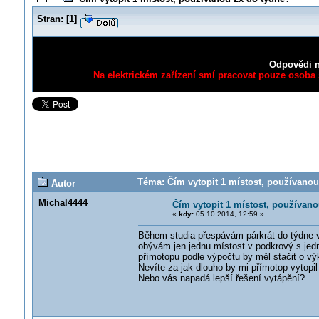
Stran:
[
1
]
Odpovědi n
Na elektrickém zařízení smí pracovat pouze osoba s
Téma: Čím vytopit 1 místost, používanou
Autor
Michal4444
Čím vytopit 1 místost, používan
«
kdy:
05.10.2014, 12:59 »
Během studia přespávám párkrát do týdne 
obývám jen jednu místost v podkrový s jedn
přímotopu podle výpočtu by měl stačit o v
Nevíte za jak dlouho by mi přímotop vytopi
Nebo vás napadá lepší řešení vytápění?