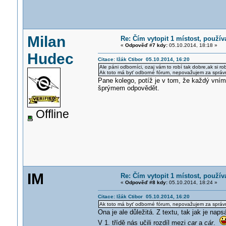
Milan
Re: Čím vytopit 1 místost, použí
«
Odpověď #7 kdy:
05.10.2014, 18:18 »
Hudec
Citace: Ižák Ctibor 05.10.2014, 16:20
Ale páni odborníci, ozaj vám to robí tak dobre,ak si ro
Ak toto má byť odborné fórum, nepovažujem za správne
Pane kolego, potíž je v tom, že každý vnímá
šprýmem odpovědět.
Offline
IM
Re: Čím vytopit 1 místost, použí
«
Odpověď #8 kdy:
05.10.2014, 18:24 »
Citace: Ižák Ctibor 05.10.2014, 16:20
Ak toto má byť odborné fórum, nepovažujem za správne 
Ona je ale důležitá. Z textu, tak jak je na
V 1. třídě nás učili rozdíl mezi
car
a
cár
.