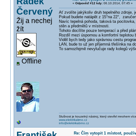
Radek
«
Odpověď #12 kdy:
06.10.2014, 07:45 »
Červený
Ať zvolíte jakýkoliv druh tepelného zdroje, j
Pokud budete natápět z 15°na 22°, zaručeně
Žij a nechej
Navíc tepelná pohoda, taková ta pocitovka, 
stěn a předmětů v místnosti.
žít
Tohoto docílíte pouze temperací a před plá
Rozdíl mezi úspornou a komfortní teplotou 
Viděl bych tedy jako správnou cestu progr
LAN, bude to už jen příjemná třešínka na do
To samozřejmě nevylučuje rady kolegů výše 
Offline
Slušnost je kouzelný nástroj, který otevřel mnohem víc
www.elektrikab
rno.cz
info@elektrikabrno.cz
František
Re: Čím vytopit 1 místost, použí