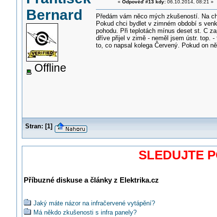
«
Odpověď #13 kdy:
06.10.2014, 08:21 »
Bernard
Předám vám něco mých zkušeností. Na chal
Pokud chci bydlet v zimném období s venko
pohodu. Při teplotách mínus deset st. C z
dříve přijel v zimě - neměl jsem ústr. top.
to, co napsal kolega Červený. Pokud on ně
Offline
Stran:
[
1
]
SLEDUJTE 
Příbuzné diskuse a články z Elektrika.cz
Jaký máte názor na infračervené vytápění?
Má někdo zkušenosti s infra panely?