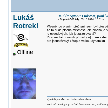
Lukáš
Re: Čím vytopit 1 místost, použí
«
Odpověď #9 kdy:
05.10.2014, 18:31 »
Rotrekl
Přesně, po prvním přečtení jsem byl přesv
že to bude plocha místnosti, ale plocha je s
je obvodových, jak je zaizolovaná?
Pro orientační návrh přímotopu) mám zafixo
pro jednorázový zátop a velkou dynamiku.
Offline
Vysvětlit jde všechno, bohužel ne všem.....
Není mě jasné, jak je možné že spousta lidí, kteří umí p