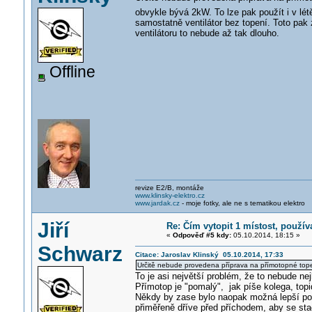
obvykle bývá 2kW. To lze pak použít i v l
samostatně ventilátor bez topení. Toto pak 
ventilátoru to nebude až tak dlouho.
Offline
revize E2/B, montáže
www.klinsky-elektro.cz
www.jardak.cz
- moje fotky, ale ne s tematikou elektro
Jiří
Re: Čím vytopit 1 místost, použí
«
Odpověď #5 kdy:
05.10.2014, 18:15 »
Schwarz
Citace: Jaroslav Klinský 05.10.2014, 17:33
Určitě nebude provedena příprava na přímotopné topení
To je asi největší problém, že to nebude ne
Přímotop je "pomalý", jak píše kolega, topid
Někdy by zase bylo naopak možná lepší použ
přiměřeně dříve před příchodem, aby se stač