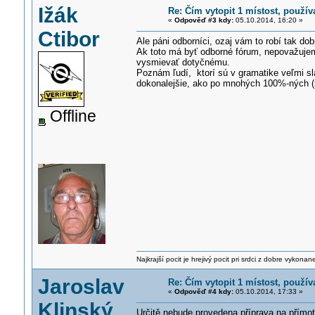
Ižák
Re: Čím vytopit 1 místost, použí
«
Odpověď #3 kdy:
05.10.2014, 16:20 »
Ctibor
Ale páni odborníci, ozaj vám to robí tak dobr
Ak toto má byť odborné fórum, nepovažujem 
vysmievať dotyčnému.
Poznám ľudí, ktorí sú v gramatike veľmi sla
dokonalejšie, ako po mnohých 100%-ných (
Offline
Najkrajší pocit je hrejivý pocit pri srdci z dobre vykonan
Jaroslav
Re: Čím vytopit 1 místost, použí
«
Odpověď #4 kdy:
05.10.2014, 17:33 »
Klinský
Určitě nebude provedena příprava na přímoto