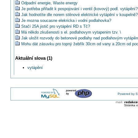
Odpadní energie, Waste energy
Je potřeba přiřadit k pospojování i ventil (kovový) podl. vytápění?
Jak hodnotíte dle norem stěnové elektrické vytápění v koupelně?
Je mozna soucasne elekricka i vodni podlahovka?
Stačí 25A jistič pro vytápění RD s Tč?
Má někdo zkušenosti s el. podlahovym vytapenim tzv. \
Jak uložit rozvody do betonové podlahy nad podlahovým vytápě
Mohu dát zásuvku pro topný žebřík 30cm od vany a 20cm od po
Je vhodné topení pomocí infrapanelů v každém domě?
Kde sehnat jednoduchý termostat s funkcí chlazení/klimatizace a
Aktuální slova (1)
čidlem ?
Jaké máte náklady na vytápění elektřina vs. plyn?
vytápění
Má někdo zkušenost s ´topením z kamene´?
Stačí jistič 25A na běžný provoz včetně vytápění nízkoenerget.
Jak nejlépe zkombinovat vytápění rodiného domku dvěma zdroji 
Jaký je Váš názor na použití elektrických přímotopů ve starších
instalacích?
Powered by S
Jak vyřešit vytápění venkovního rozvaděče kde je k dispozici p
Stránka v
Máte někdo zkušenosti s qartzovými topidly?
Je topení na principu kavitace opravdu výhodné?
Vyplatí se vyhřívat si chodník?
Jak efektivně vyřešit vytápění kurníku?
Jakým zdrojem bezpečně topit v garáži?
Ktore kúrenie (topení) je podle vas nejekonomičtějšie?